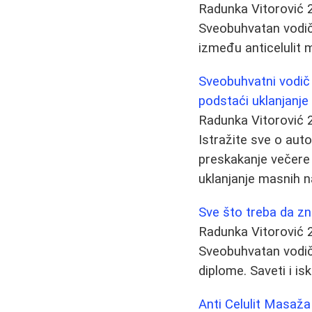
Radunka Vitorović
Sveobuhvatan vodič 
između anticelulit m
Sveobuhvatni vodič k
podstaći uklanjanj
Radunka Vitorović
Istražite sve o auto
preskakanje večere 
uklanjanje masnih na
Sve što treba da zn
Radunka Vitorović
Sveobuhvatan vodič k
diplome. Saveti i i
Anti Celulit Masaža