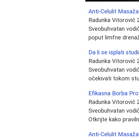
Anti-Celulit Masaž
Radunka Vitorović
Sveobuhvatan vodič k
poput limfne drenaž
Da li se isplati stu
Radunka Vitorović
Sveobuhvatan vodič o
očekivati tokom stu
Efikasna Borba Prot
Radunka Vitorović
Sveobuhvatan vodič
Otkrijte kako pravil
Anti-Celulit Masaža