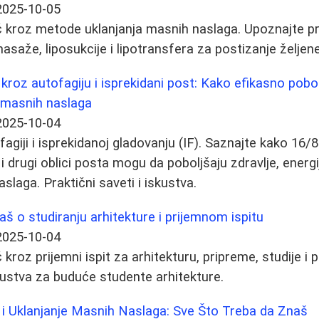
2025-10-05
kroz metode uklanjanja masnih naslaga. Upoznajte pre
asaže, liposukcije i lipotransfera za postizanje željene
roz autofagiju i isprekidani post: Kako efikasno pobolj
e masnih naslaga
2025-10-04
fagiji i isprekidanoj gladovanju (IF). Saznajte kako 16/
i drugi oblici posta mogu da poboljšaju zdravlje, energ
slaga. Praktični saveti i iskustva.
aš o studiranju arhitekture i prijemnom ispitu
2025-10-04
roz prijemni ispit za arhitekturu, pripreme, studije i 
skustva za buduće studente arhitekture.
 i Uklanjanje Masnih Naslaga: Sve Što Treba da Znaš