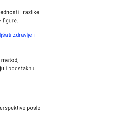
dnosti i razlike
 figure.
šati zdravlje i
8 metod,
iju i podstaknu
perspektive posle