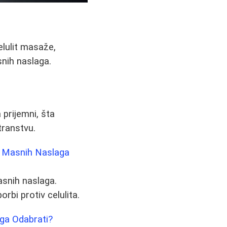
elulit masaže,
snih naslaga.
 prijemni, šta
transtvu.
je Masnih Naslaga
snih naslaga.
orbi protiv celulita.
aga Odabrati?