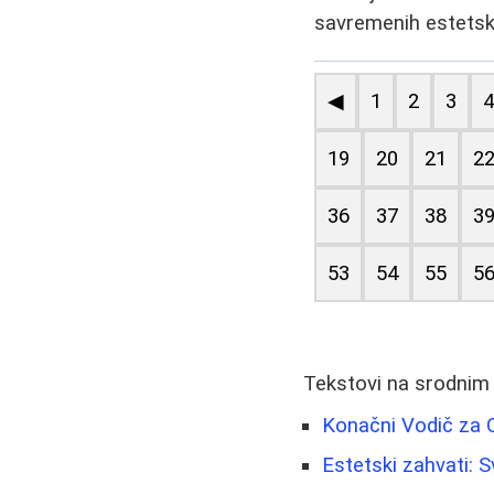
savremenih estetski
◀
1
2
3
19
20
21
2
36
37
38
3
53
54
55
5
Tekstovi na srodnim
Konačni Vodič za O
Estetski zahvati: 