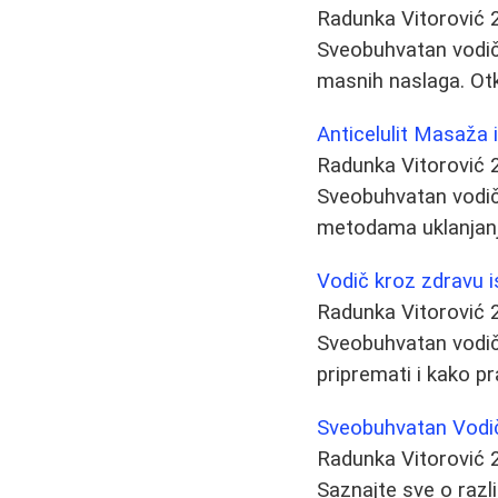
Radunka Vitorović
Sveobuhvatan vodič 
masnih naslaga. Otk
Anticelulit Masaža
Radunka Vitorović
Sveobuhvatan vodič o
metodama uklanjanj
Vodič kroz zdravu i
Radunka Vitorović
Sveobuhvatan vodič 
pripremati i kako p
Sveobuhvatan Vodič
Radunka Vitorović
Saznajte sve o razli