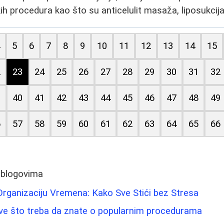
h procedura kao što su anticelulit masaža, liposukcija
4
5
6
7
8
9
10
11
12
13
14
15
2
23
24
25
26
27
28
29
30
31
32
9
40
41
42
43
44
45
46
47
48
49
6
57
58
59
60
61
62
63
64
65
66
 blogovima
rganizaciju Vremena: Kako Sve Stići bez Stresa
Sve što treba da znate o popularnim procedurama