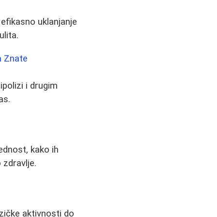
 efikasno uklanjanje
lita.
a Znate
polizi i drugim
as.
ednost, kako ih
 zdravlje.
izičke aktivnosti do