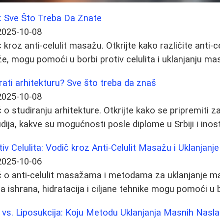
a: Sve Što Treba Da Znate
2025-10-08
roz anti-celulit masažu. Otkrijte kako različite anti-c
e, mogu pomoći u borbi protiv celulita i uklanjanju ma
dirati arhitekturu? Sve što treba da znaš
2025-10-08
 studiranju arhitekture. Otkrijte kako se pripremiti za
dija, kakve su mogućnosti posle diplome u Srbiji i inos
iv Celulita: Vodič kroz Anti-Celulit Masažu i Uklanjan
2025-10-06
 o anti-celulit masažama i metodama za uklanjanje ma
na ishrana, hidratacija i ciljane tehnike mogu pomoći u b
 vs. Liposukcija: Koju Metodu Uklanjanja Masnih Nasl