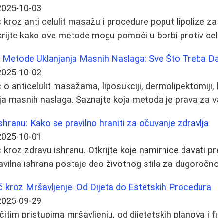
2025-10-03
kroz anti celulit masažu i procedure poput lipolize za
rijte kako ove metode mogu pomoći u borbi protiv celu
 i Metode Uklanjanja Masnih Naslaga: Sve Što Treba D
2025-10-02
 anticelulit masažama, liposukciji, dermolipektomiji, li
a masnih naslaga. Saznajte koja metoda je prava za v
shranu: Kako se pravilno hraniti za očuvanje zdravlja
2025-10-01
kroz zdravu ishranu. Otkrijte koje namirnice davati pr
ravilna ishrana postaje deo životnog stila za dugoročno
 kroz Mršavljenje: Od Dijeta do Estetskih Procedura
2025-09-29
čitim pristupima mršavljenju, od dijetetskih planova i f