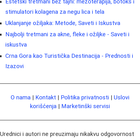
Estetski tretmani bez tajni: mezoterapija, botoks i
stimulatori kolagena za negu lica i tela
Uklanjanje ožiljaka: Metode, Saveti i Iskustva
Najbolji tretmani za akne, fleke i ožiljke - Saveti i
iskustva
Crna Gora kao Turistička Destinacija - Prednosti i
Izazovi
O nama
|
Kontakt
|
Politika privatnosti
|
Uslovi
korišćenja
|
Marketinški servisi
Urednici i autori ne preuzimaju nikakvu odgovornost