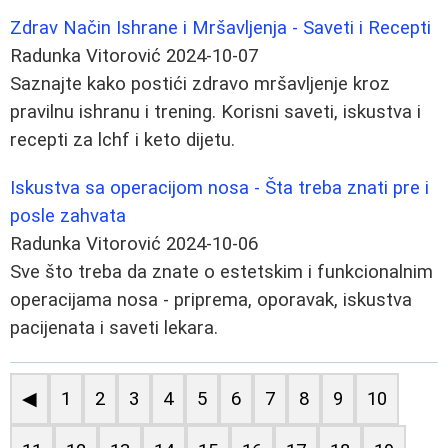
Zdrav Način Ishrane i Mršavljenja - Saveti i Recepti
Radunka Vitorović
2024-10-07
Saznajte kako postići zdravo mršavljenje kroz
pravilnu ishranu i trening. Korisni saveti, iskustva i
recepti za lchf i keto dijetu.
Iskustva sa operacijom nosa - Šta treba znati pre i
posle zahvata
Radunka Vitorović
2024-10-06
Sve što treba da znate o estetskim i funkcionalnim
operacijama nosa - priprema, oporavak, iskustva
pacijenata i saveti lekara.
◀
1
2
3
4
5
6
7
8
9
10