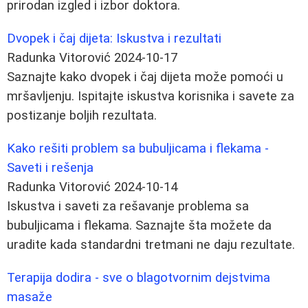
prirodan izgled i izbor doktora.
Dvopek i čaj dijeta: Iskustva i rezultati
Radunka Vitorović
2024-10-17
Saznajte kako dvopek i čaj dijeta može pomoći u
mršavljenju. Ispitajte iskustva korisnika i savete za
postizanje boljih rezultata.
Kako rešiti problem sa bubuljicama i flekama -
Saveti i rešenja
Radunka Vitorović
2024-10-14
Iskustva i saveti za rešavanje problema sa
bubuljicama i flekama. Saznajte šta možete da
uradite kada standardni tretmani ne daju rezultate.
Terapija dodira - sve o blagotvornim dejstvima
masaže