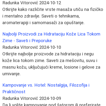
Radunka Vitorović
2024-10-12
Otkrijte kako različite vrste masaža utiču na fizičko
i mentalno zdravlje. Saveti o tehnikama,
aromaterapiji i samomasaži za opuštanje.
Najbolji Proizvodi za Hidrataciju Kože Lica Tokom
Zime - Saveti i Preporuke
Radunka Vitorović
2024-10-10
Otkrijte najbolje proizvode za hidrataciju i negu
kože lica tokom zime. Saveti za mešovitu, suvu i
masnu kožu, uključujući kreme, losione i gelove za
umivanje.
Kampovanje vs. Hotel: Nostalgija, Filozofija i
Praktičnost
Radunka Vitorović
2024-10-09
Da li volite kampovanje pod šatorom ili preferirate