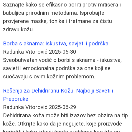
Saznajte kako se efikasno boriti protiv mitisera i
bubuljica prirodnim metodama. Isprobajte
provjerene maske, tonike i tretmane za čistu i
zdravu kožu.
Borba s aknama: Iskustva, savjeti i podrška
Radunka Vitorović
2025-06-30
Sveobuhvatan vodič o borbi s aknama - iskustva,
savjeti i emocionalna podrška za one koji se
suočavaju s ovim kožnim problemom.
Rešenja za Dehidriranu Kožu: Najbolji Saveti i
Preporuke
Radunka Vitorović
2025-06-29
Dehidrirana koža može biti izazov bez obzira na tip
kože. Otkrijte kako da je negujete, koje proizvode
koristiti i kako izbeći česte probleme kao što su