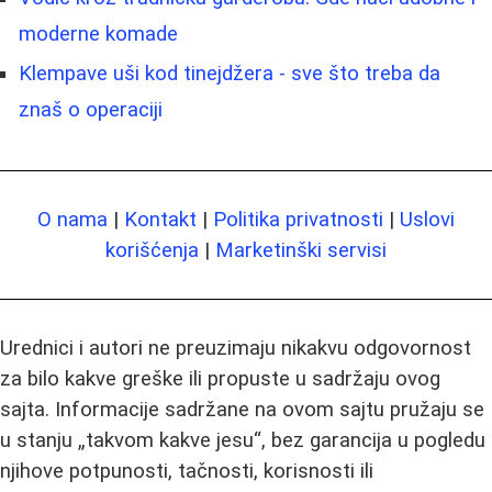
moderne komade
Klempave uši kod tinejdžera - sve što treba da
znaš o operaciji
O nama
|
Kontakt
|
Politika privatnosti
|
Uslovi
korišćenja
|
Marketinški servisi
Urednici i autori ne preuzimaju nikakvu odgovornost
za bilo kakve greške ili propuste u sadržaju ovog
sajta. Informacije sadržane na ovom sajtu pružaju se
u stanju „takvom kakve jesu“, bez garancija u pogledu
njihove potpunosti, tačnosti, korisnosti ili