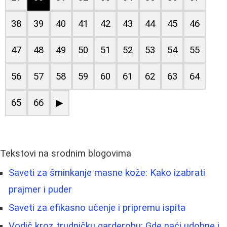
38
39
40
41
42
43
44
45
46
47
48
49
50
51
52
53
54
55
56
57
58
59
60
61
62
63
64
65
66
▶
Tekstovi na srodnim blogovima
Saveti za šminkanje masne kože: Kako izabrati
prajmer i puder
Saveti za efikasno učenje i pripremu ispita
Vodič kroz trudničku garderobu: Gde naći udobne i