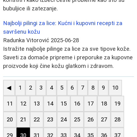
bubuljice ili zatezanje.
Najbolji pilingi za lice: Kućni i kupovni recepti za
savršenu kožu
Radunka Vitorović
2025-06-28
Istražite najbolje pilinge za lice za sve tipove kože.
Saveti za domaće pripreme i preporuke za kupovne
proizvode koji čine kožu glatkom i zdravom.
◀
1
2
3
4
5
6
7
8
9
10
11
12
13
14
15
16
17
18
19
20
21
22
23
24
25
26
27
28
29
30
31
32
33
34
35
36
37