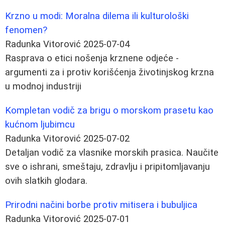
Krzno u modi: Moralna dilema ili kulturološki
fenomen?
Radunka Vitorović
2025-07-04
Rasprava o etici nošenja krznene odjeće -
argumenti za i protiv korišćenja životinjskog krzna
u modnoj industriji
Kompletan vodič za brigu o morskom prasetu kao
kućnom ljubimcu
Radunka Vitorović
2025-07-02
Detaljan vodič za vlasnike morskih prasica. Naučite
sve o ishrani, smeštaju, zdravlju i pripitomljavanju
ovih slatkih glodara.
Prirodni načini borbe protiv mitisera i bubuljica
Radunka Vitorović
2025-07-01