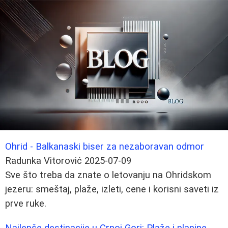
Ohrid - Balkanaski biser za nezaboravan odmor
Radunka Vitorović
2025-07-09
Sve što treba da znate o letovanju na Ohridskom
jezeru: smeštaj, plaže, izleti, cene i korisni saveti iz
prve ruke.
Najlepše destinacije u Crnoj Gori: Plaže i planine