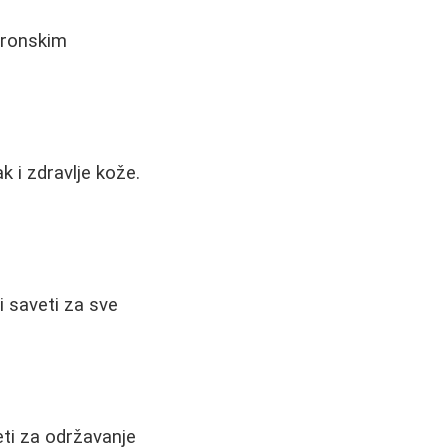
uronskim
ak i zdravlje kože.
i saveti za sve
ti za održavanje