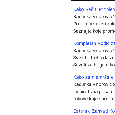
Kako Rešiti Proble
Radunka Vitorović
Praktični saveti k
Saznajte koje prom
Kompletan Vodič za 
Radunka Vitorović
Sve što treba da zna
Saveti za brigu o kož
Kako sam smršala 40
Radunka Vitorović
Inspirativna priča o
trikove koje sam kor
Estetski Zahvati K