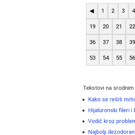
◀
1
2
3
19
20
21
2
36
37
38
3
53
54
55
5
Tekstovi na srodnim
Kako se rešiti miti
Hijaluronski fileri 
Vodič kroz problem
Najbolji dezodorans