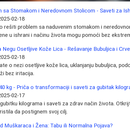
m sa Stomakom i Neredovnom Stolicom - Saveti za Ish
2025-02-18
ako rešiti problem sa naduvenim stomakom i neredovno
ene u ishrani i načinu života mogu pomoći bez ekstre
Negu Osetljive Kože Lica - Rešavanje Bubuljica i Crve
2025-02-18
te o nezi osetljive kože lica, uklanjanju bubuljica, podo
i bez iritacija.
 kg - Priča o transformaciji i saveti za gubitak kilog
2025-02-17
 gubitku kilograma i saveti za zdrav način života. Otkrij
istila da postignem svoj cilj.
od Muškaraca i Žena: Tabu ili Normalna Pojava?