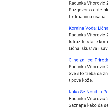
Radunka Vitorović
Razgovor o estetsk
tretmanima usana i 
Koralna Voda: Lična
Radunka Vitorović
Istražite šta je kora
Lična iskustva i sav
Gline za lice: Priro
Radunka Vitorović
Sve što treba da zna
tipove kože.
Kako Se Nositi s P
Radunka Vitorović
Saznajte kako da s