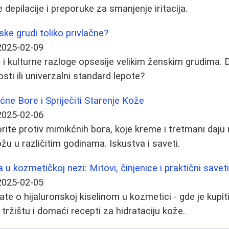
depilacije i preporuke za smanjenje iritacija.
ske grudi toliko privlačne?
2025-02-09
 i kulturne razloge opsesije velikim ženskim grudima. D
sti ili univerzalni standard lepote?
ćne Bore i Spriječiti Starenje Kože
2025-02-06
rite protiv mimikćnih bora, koje kreme i tretmani daju 
žu u različitim godinama. Iskustva i saveti.
a u kozmetičkoj nezi: Mitovi, činjenice i praktični savet
2025-02-05
te o hijaluronskoj kiselinom u kozmetici - gde je kupiti, 
a tržištu i domaći recepti za hidrataciju kože.