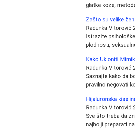
glatke kože, metode 
Zašto su velike žen
Radunka Vitorović
Istrazite psihološke
plodnosti, seksualno
Kako Ukloniti Mimik
Radunka Vitorović
Saznajte kako da bo
pravilno negovati ko
Hijaluronska kiselin
Radunka Vitorović
Sve što treba da zna
najbolji preparati n