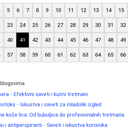
4
5
6
7
8
9
10
11
12
13
14
15
2
23
24
25
26
27
28
29
30
31
32
9
40
41
42
43
44
45
46
47
48
49
6
57
58
59
60
61
62
63
64
65
66
 blogovima
sera - Efektivni saveti i kućni tretmani
i botoks - Iskustva i saveti za mladolik izgled
e kože lica: Od bubuljica do profesionalnih tretmana
i i antiperspiranti - Saveti i iskustva korisnika