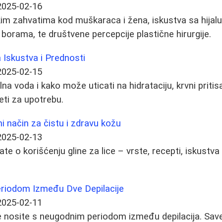
2025-02-16
im zahvatima kod muškaraca i žena, iskustva sa hijal
borama, te društvene percepcije plastične hirurgije.
 Iskustva i Prednosti
2025-02-15
lna voda i kako može uticati na hidrataciju, krvni pritis
eti za upotrebu.
dni način za čistu i zdravu kožu
2025-02-13
te o korišćenju gline za lice – vrste, recepti, iskustva 
eriodom Između Dve Depilacije
2025-02-11
e nosite s neugodnim periodom između depilacija. Save