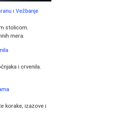
ranu i Vežbanje
m stolicom.
mnih mera.
nila
čnjaka i crvenila.
rama
te korake, izazove i