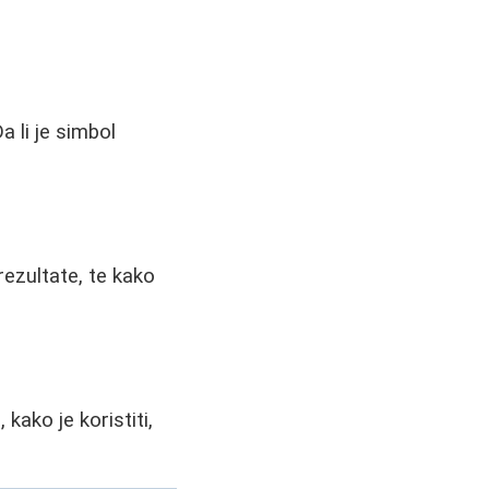
a li je simbol
rezultate, te kako
i
kako je koristiti,