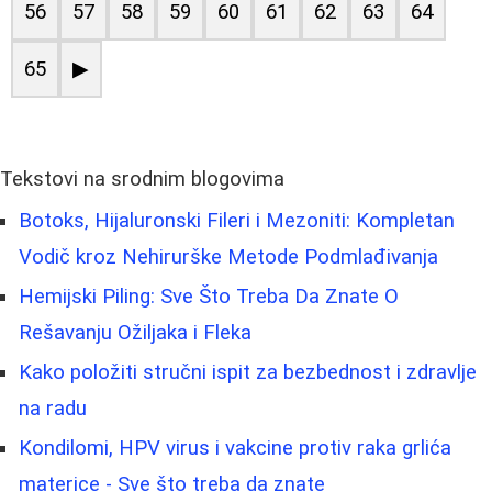
56
57
58
59
60
61
62
63
64
65
▶
Tekstovi na srodnim blogovima
Botoks, Hijaluronski Fileri i Mezoniti: Kompletan
Vodič kroz Nehirurške Metode Podmlađivanja
Hemijski Piling: Sve Što Treba Da Znate O
Rešavanju Ožiljaka i Fleka
Kako položiti stručni ispit za bezbednost i zdravlje
na radu
Kondilomi, HPV virus i vakcine protiv raka grlića
materice - Sve što treba da znate