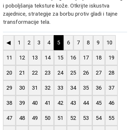
i poboljšanja teksture kože. Otkrijte iskustva
zajednice, strategije za borbu protiv gladi i tajne
transformacije tela.
◀
1
2
3
4
5
6
7
8
9
10
11
12
13
14
15
16
17
18
19
20
21
22
23
24
25
26
27
28
29
30
31
32
33
34
35
36
37
38
39
40
41
42
43
44
45
46
47
48
49
50
51
52
53
54
55