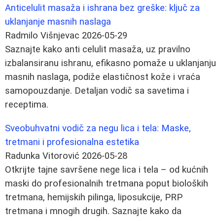
Anticelulit masaža i ishrana bez greške: ključ za
uklanjanje masnih naslaga
Radmilo Višnjevac
2026-05-29
Saznajte kako anti celulit masaža, uz pravilno
izbalansiranu ishranu, efikasno pomaže u uklanjanju
masnih naslaga, podiže elastičnost kože i vraća
samopouzdanje. Detaljan vodič sa savetima i
receptima.
Sveobuhvatni vodič za negu lica i tela: Maske,
tretmani i profesionalna estetika
Radunka Vitorović
2026-05-28
Otkrijte tajne savršene nege lica i tela – od kućnih
maski do profesionalnih tretmana poput bioloških
tretmana, hemijskih pilinga, liposukcije, PRP
tretmana i mnogih drugih. Saznajte kako da