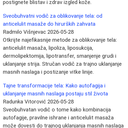
postignete blistav i zdrav izgled kože.
Sveobuhvatni vodič za oblikovanje tela: od
anticelulit masaže do hirurških zahvata
Radmilo Višnjevac
2026-05-28
Otkrijte najefikasnije metode za oblikovanje tela:
anticelulit masaža, lipoliza, liposukcija,
dermolipektomija, lipotransfer, smanjenje grudi i
uklanjanje strija. Stručan vodič za trajno uklanjanje
masnih naslaga i postizanje vitke linije.
Tajne transformacije tela: Kako autofagija i
uklanjanje masnih naslaga postaju stil života
Radunka Vitorović
2026-05-28
Sveobuhvatan vodič o tome kako kombinacija
autofagije, pravilne ishrane i anticelulit masaža
može dovesti do trajnog uklanjanja masnih naslaga