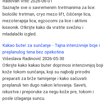
Radovan Vitić
2026-06-01
Saznajte sve o savremenim tretmanima za lice:
biološki tretman, cryo mezo lift, čišćenje lica,
mezoterapija lica, egzozomi za lice i aktivni
kiseonik. Otkrijte kako da vratite svežinu i
mladalački izgled.
Kakao buter za sunčanje - Tajna intenzivnije boje i
preplanulog tena bez opekotina
Višeslava Radinović
2026-05-30
Otkrijte kako kakao buter doprinosi intenzivnijoj boji
kože tokom sunčanja, koji su najbolji prirodni
preparati za brže tamnjenje i kako sačuvati
preplanuli ten dugo nakon letovanja. Saveti,
iskustva i preporuke za negu kože pre, tokom i
posle izlaganja suncu.