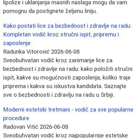
lipolize i uklanjanja masnih naslaga mogu da vam
pomognu da postignete željenu liniju.
Kako postati lice za bezbednost i zdravlje na radu:
Kompletan vodič kroz stručni ispit, pripremu i
zaposlenje
Radunka Vitorović
2026-06-08
Sveobuhvatan vodič kroz zanimanje lice za
bezbednost i zdravlje na radu: kako položiti stručni
ispit, kakve su mogućnosti zaposlenja, koliko traje
priprema i kakva su iskustva kandidata. Saznajte
sve o bezbednosti i zdravlju na radu u Srbiji.
Moderni estetski tretmani - vodič za sve popularne
procedure
Radovan Vitić
2026-06-08
Sveobuhvatan vodič kroz najpopularnije estetske