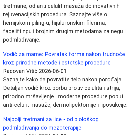
tretmane, od anti celulit masaža do inovativnih
rejuvenacijskih procedura. Saznajte više o
hemijskom piling-u, hijaluronskim filerima,
faceliftingu i brojnim drugim metodama za negu i
podmlađivanje.
Vodič za mame: Povratak forme nakon trudnoće
kroz prirodne metode i estetske procedure
Radovan Vitić
2026-06-01
Saznajte kako da povratite telo nakon porođaja.
Detaljan vodič kroz borbu protiv celulita i strija,
prirodno mršavljenje i moderne procedure poput
anti-celulit masaže, dermolipektomije i liposukcije.
Najbolji tretmani za lice - od biološkog
podmlađivanja do mezoterapije