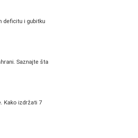
m deficitu i gubitku
shrani. Saznajte šta
e. Kako izdržati 7