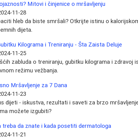
gojaznosti? Mitovi i činjenice o mršavljenju
2024-11-28
aciti hleb da biste smršali? Otkrijte istinu o kalorijsko
emnih dijeta.
ubitku Kilograma i Treniranju - Šta Zaista Deluje
2024-11-25
ćih zabluda o treniranju, gubitku kilograma i zdravoj i
ivnom režimu vežbanja.
asno Mršavljenje za 7 Dana
2024-11-23
 dijeti - iskustva, rezultati i saveti za brzo mršavljenj
rama možete izgubiti?
a treba da znate i kada posetiti dermatologa
2024-11-21