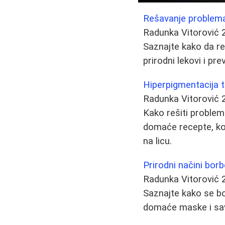
Rešavanje problema 
Radunka Vitorović
Saznajte kako da reš
prirodni lekovi i p
Hiperpigmentacija t
Radunka Vitorović
Kako rešiti problem
domaće recepte, ko
na licu.
Prirodni načini borb
Radunka Vitorović
Saznajte kako se bo
domaće maske i sav