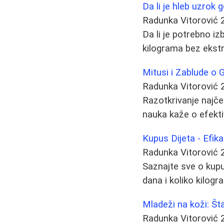
Da li je hleb uzrok 
Radunka Vitorović
Da li je potrebno izb
kilograma bez ekstr
Mitusi i Zablude o G
Radunka Vitorović
Razotkrivanje najčeš
nauka kaže o efekt
Kupus Dijeta - Efik
Radunka Vitorović
Saznajte sve o kupus
dana i koliko kilog
Mladeži na koži: Št
Radunka Vitorović