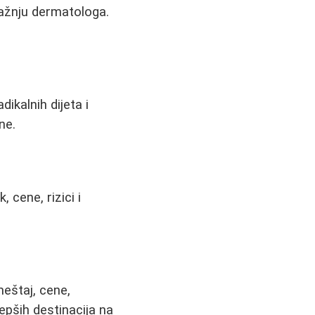
pažnju dermatologa.
ikalnih dijeta i
ne.
 cene, rizici i
meštaj, cene,
epših destinacija na