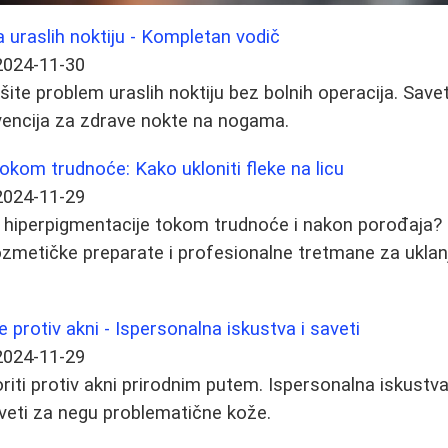
uraslih noktiju - Kompletan vodič
2024-11-30
ite problem uraslih noktiju bez bolnih operacija. Savet
revencija za zdrave nokte na nogama.
okom trudnoće: Kako ukloniti fleke na licu
2024-11-29
 hiperpigmentacije tokom trudnoće i nakon porođaja? 
zmetičke preparate i profesionalne tretmane za uklan
e protiv akni - Ispersonalna iskustva i saveti
2024-11-29
riti protiv akni prirodnim putem. Ispersonalna iskustva
eti za negu problematične kože.