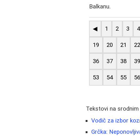
Balkanu.
◀
1
2
3
19
20
21
2
36
37
38
3
53
54
55
5
Tekstovi na srodnim
Vodič za izbor koz
Grčka: Neponovljiv