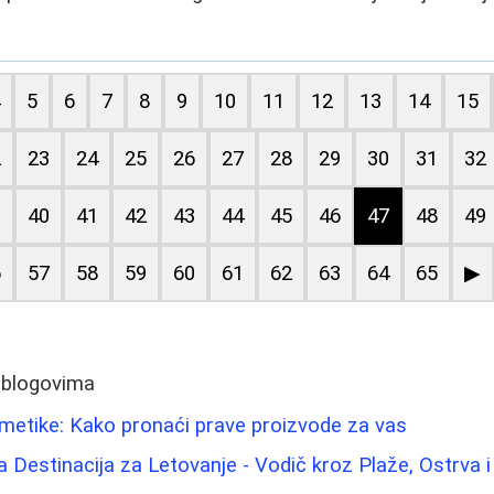
4
5
6
7
8
9
10
11
12
13
14
15
2
23
24
25
26
27
28
29
30
31
32
9
40
41
42
43
44
45
46
47
48
49
6
57
58
59
60
61
62
63
64
65
▶
 blogovima
metike: Kako pronaći prave proizvode za vas
a Destinacija za Letovanje - Vodič kroz Plaže, Ostrva i