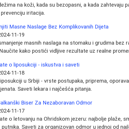
dežima na koži, kada su bezopasni, a kada zahtevaju 
prevenciju iritacija.
jiti Masne Naslage Bez Komplikovanih Dijeta
2024-11-19
 smanjenje masnih naslaga na stomaku i grudima bez rad
Naučite kako postići vidljive rezultate uz realne prome
te o liposukciji - iskustva i saveti
2024-11-18
posukciji u Srbiji - vrste postupaka, priprema, oporavak,
jenata. Saveti lekara i najčešća pitanja.
Balkanški Biser Za Nezaboravan Odmor
2024-11-17
ate o letovanju na Ohridskom jezeru: najbolje plaže, s
a putnika. Saveti za organizovan odmor u jednoj od najl