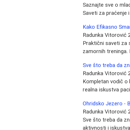
Saznajte sve o mla
Saveti za praćenje i 
Kako Efikasno Sman
Radunka Vitorović
Praktični saveti za
zamornih treninga. 
Sve što treba da zna
Radunka Vitorović
Kompletan vodič o li
realna iskustva paci
Ohridsko Jezero - 
Radunka Vitorović
Sve što treba da zn
aktivnosti i iskustv