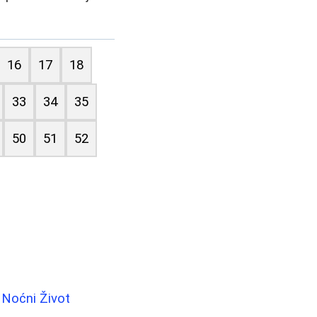
16
17
18
33
34
35
50
51
52
 Noćni Život