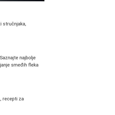
i stručnjaka,
Saznajte najbolje
janje smeđih fleka
, recepti za