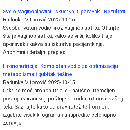
Sve o Vaginoplastici: Iskustva, Oporavak i Rezultati
Radunka Vitorović
2025-10-16
Sveobuhvatan vodič kroz vaginoplastiku. Otkrijte
šta je vaginoplastika, kako se vrši, koliko traje
oporavak i kakva su iskustva pacijentkinja.
Anonimni i detaljni pregled.
Hrononutricija: Kompletan vodič za optimizaciju
metabolizma i gubitak težine
Radunka Vitorović
2025-10-15
Otkrijte moć hrononutricije - naučno utemeljen
pristup ishrani koji poštuje prirodne ritmove vašeg
tela. Saznajte kako da uravnotežite hormon,
izgubite višak kilograma i unapredite celokupno
zdravlje.