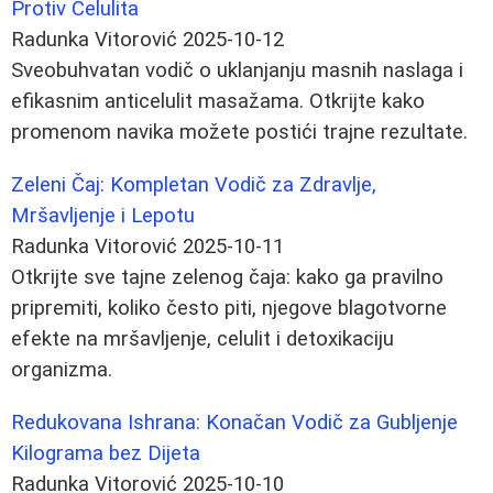
Protiv Celulita
Radunka Vitorović
2025-10-12
Sveobuhvatan vodič o uklanjanju masnih naslaga i
efikasnim anticelulit masažama. Otkrijte kako
promenom navika možete postići trajne rezultate.
Zeleni Čaj: Kompletan Vodič za Zdravlje,
Mršavljenje i Lepotu
Radunka Vitorović
2025-10-11
Otkrijte sve tajne zelenog čaja: kako ga pravilno
pripremiti, koliko često piti, njegove blagotvorne
efekte na mršavljenje, celulit i detoxikaciju
organizma.
Redukovana Ishrana: Konačan Vodič za Gubljenje
Kilograma bez Dijeta
Radunka Vitorović
2025-10-10