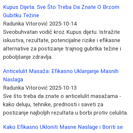
Kupus Dijeta: Sve Što Treba Da Znate O Brzom
Gubitku Težine
Radunka Vitorović
2025-10-14
Sveobuhvatan vodič kroz Kupus dijetu. Istražite
iskustva, rezultate, potencijalne rizike i efikasne
alternative za postizanje trajnog gubitka težine i
poboljšanje zdravlja.
Anticelulit Masaža: Efikasno Uklanjanje Masnih
Naslaga
Radunka Vitorović
2025-10-13
Sve što treba da znate o anticelulit masažama -
kako deluju, tehnike, prednosti i saveti za
postizanje najboljih rezultata u borbi protiv celulita.
Kako Efikasno Ukloniti Masne Naslage i Boriti se