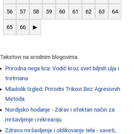
56
57
58
59
60
61
62
63
64
65
66
▶
Tekstovi na srodnim blogovima
Prirodna nega lica: Vodič kroz svet biljnih ulja i
tretmana
Mladolik Izgled: Prirodni Trikovi Bez Agresivnih
Metoda
Nordijsko hodanje - Zdrav i efektan način za
mršavljenje i rekreaciju
Zdravo mršavljenje i oblikovanje tela - saveti,