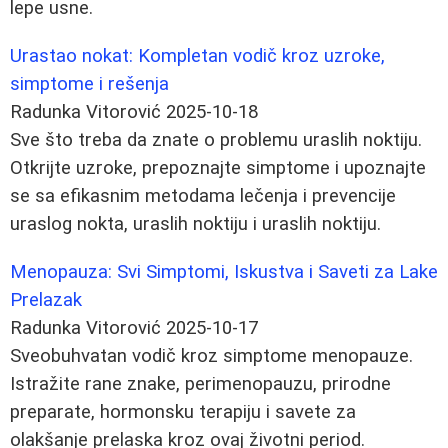
lepe usne.
Urastao nokat: Kompletan vodič kroz uzroke,
simptome i rešenja
Radunka Vitorović
2025-10-18
Sve što treba da znate o problemu uraslih noktiju.
Otkrijte uzroke, prepoznajte simptome i upoznajte
se sa efikasnim metodama lečenja i prevencije
uraslog nokta, uraslih noktiju i uraslih noktiju.
Menopauza: Svi Simptomi, Iskustva i Saveti za Lake
Prelazak
Radunka Vitorović
2025-10-17
Sveobuhvatan vodič kroz simptome menopauze.
Istražite rane znake, perimenopauzu, prirodne
preparate, hormonsku terapiju i savete za
olakšanje prelaska kroz ovaj životni period.