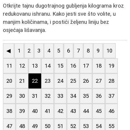
Otkrijte tajnu dugotrajnog gubljenja kilograma kroz
redukovanu ishranu. Kako jesti sve što volite, u
manjim količinama, i postići željenu liniju bez
osjećaja lišavanja.
◀
1
2
3
4
5
6
7
8
9
10
11
12
13
14
15
16
17
18
19
20
21
22
23
24
25
26
27
28
29
30
31
32
33
34
35
36
37
38
39
40
41
42
43
44
45
46
47
48
49
50
51
52
53
54
55