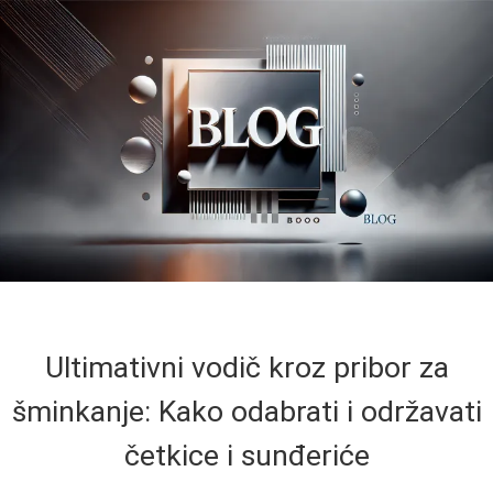
Ultimativni vodič kroz pribor za
šminkanje: Kako odabrati i održavati
četkice i sunđeriće