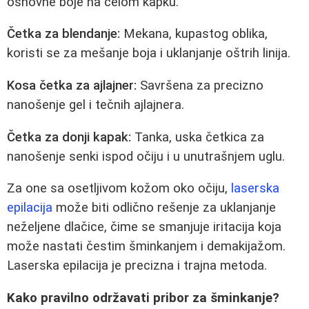
osnovne boje na celom kapku.
Četka za blendanje:
Mekana, kupastog oblika,
koristi se za mešanje boja i uklanjanje oštrih linija.
Kosa četka za ajlajner:
Savršena za precizno
nanošenje gel i tečnih ajlajnera.
Četka za donji kapak:
Tanka, uska četkica za
nanošenje senki ispod očiju i u unutrašnjem uglu.
Za one sa osetljivom kožom oko očiju,
laserska
epilacija
može biti odlično rešenje za uklanjanje
neželjene dlačice, čime se smanjuje iritacija koja
može nastati čestim šminkanjem i demakijažom.
Laserska epilacija je precizna i trajna metoda.
Kako pravilno održavati pribor za šminkanje?