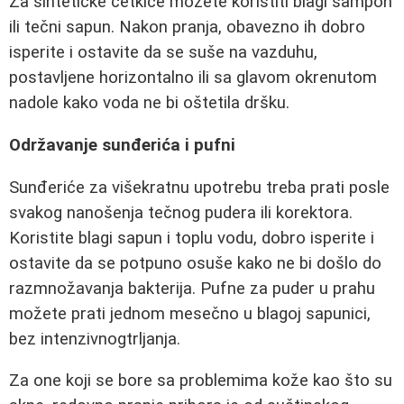
Za sintetičke četkice možete koristiti blagi šampon
ili tečni sapun. Nakon pranja, obavezno ih dobro
isperite i ostavite da se suše na vazduhu,
postavljene horizontalno ili sa glavom okrenutom
nadole kako voda ne bi oštetila dršku.
Održavanje sunđerića i pufni
Sunđeriće za višekratnu upotrebu treba prati posle
svakog nanošenja tečnog pudera ili korektora.
Koristite blagi sapun i toplu vodu, dobro isperite i
ostavite da se potpuno osuše kako ne bi došlo do
razmnožavanja bakterija. Pufne za puder u prahu
možete prati jednom mesečno u blagoj sapunici,
bez intenzivnogtrljanja.
Za one koji se bore sa problemima kože kao što su