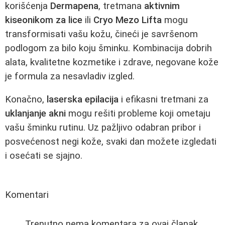
korišćenja
Dermapena
, tretmana
aktivnim
kiseonikom za lice
ili
Cryo Mezo Lifta
mogu
transformisati vašu kožu, čineći je savršenom
podlogom za bilo koju šminku. Kombinacija dobrih
alata, kvalitetne kozmetike i zdrave, negovane kože
je formula za nesavladiv izgled.
Konačno,
laserska epilacija
i efikasni tretmani za
uklanjanje akni
mogu rešiti probleme koji ometaju
vašu šminku rutinu. Uz pažljivo odabran pribor i
posvećenost negi kože, svaki dan možete izgledati
i osećati se sjajno.
Komentari
Trenutno nema komentara za ovaj članak.