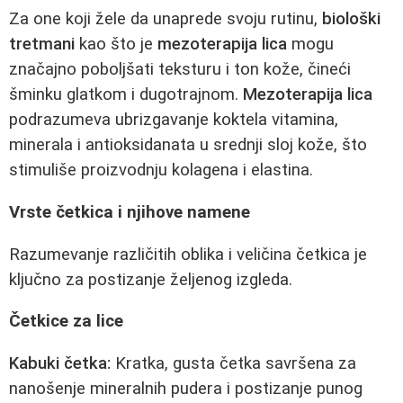
Za one koji žele da unaprede svoju rutinu,
biološki
tretmani
kao što je
mezoterapija lica
mogu
značajno poboljšati teksturu i ton kože, čineći
šminku glatkom i dugotrajnom.
Mezoterapija lica
podrazumeva ubrizgavanje koktela vitamina,
minerala i antioksidanata u srednji sloj kože, što
stimuliše proizvodnju kolagena i elastina.
Vrste četkica i njihove namene
Razumevanje različitih oblika i veličina četkica je
ključno za postizanje željenog izgleda.
Četkice za lice
Kabuki četka:
Kratka, gusta četka savršena za
nanošenje mineralnih pudera i postizanje punog