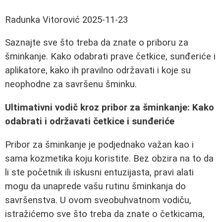
Radunka Vitorović
2025-11-23
Saznajte sve što treba da znate o priboru za
šminkanje. Kako odabrati prave četkice, sunđeriće i
aplikatore, kako ih pravilno održavati i koje su
neophodne za savršenu šminku.
Ultimativni vodič kroz pribor za šminkanje: Kako
odabrati i održavati četkice i sunđeriće
Pribor za šminkanje je podjednako važan kao i
sama kozmetika koju koristite. Bez obzira na to da
li ste početnik ili iskusni entuzijasta, pravi alati
mogu da unaprede vašu rutinu šminkanja do
savršenstva. U ovom sveobuhvatnom vodiču,
istražićemo sve što treba da znate o četkicama,