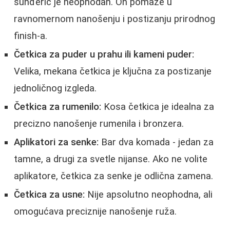
sunđerić je neophodan. On pomaže u
ravnomernom nanošenju i postizanju prirodnog
finish-a.
Četkica za puder u prahu ili kameni puder:
Velika, mekana četkica je ključna za postizanje
jednoličnog izgleda.
Četkica za rumenilo:
Kosa četkica je idealna za
precizno nanošenje rumenila i bronzera.
Aplikatori za senke:
Bar dva komada - jedan za
tamne, a drugi za svetle nijanse. Ako ne volite
aplikatore, četkica za senke je odlična zamena.
Četkica za usne:
Nije apsolutno neophodna, ali
omogućava preciznije nanošenje ruža.