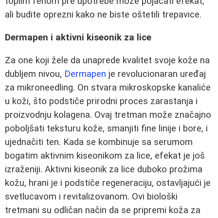
toplim fenom pre upotrebe može pojačati efekat,
ali budite oprezni kako ne biste oštetili trepavice.
Dermapen i aktivni kiseonik za lice
Za one koji žele da unaprede kvalitet svoje kože na
dubljem nivou,
Dermapen
je revolucionaran uređaj
za mikroneedling. On stvara mikroskopske kanaliće
u koži, što podstiče prirodni proces zarastanja i
proizvodnju kolagena. Ovaj tretman može značajno
poboljšati teksturu kože, smanjiti fine linije i bore, i
ujednačiti ten. Kada se kombinuje sa serumom
bogatim aktivnim kiseonikom za lice, efekat je još
izraženiji. Aktivni kiseonik za lice duboko prožima
kožu, hrani je i podstiče regeneraciju, ostavljajući je
svetlucavom i revitalizovanom. Ovi biološki
tretmani su odličan način da se pripremi koža za