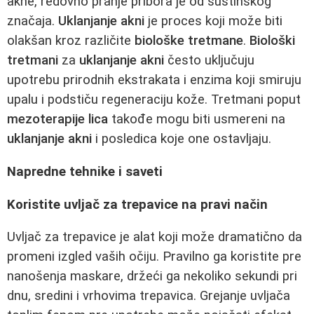
akne, redovno pranje pribora je od suštinskog
značaja.
Uklanjanje akni
je proces koji može biti
olakšan kroz različite
biološke tretmane
.
Biološki
tretmani
za
uklanjanje akni
često uključuju
upotrebu prirodnih ekstrakata i enzima koji smiruju
upalu i podstiču regeneraciju kože. Tretmani poput
mezoterapije lica
takođe mogu biti usmereni na
uklanjanje akni
i posledica koje one ostavljaju.
Napredne tehnike i saveti
Koristite uvljač za trepavice na pravi način
Uvljač za trepavice je alat koji može dramatično da
promeni izgled vaših očiju. Pravilno ga koristite pre
nanošenja maskare, držeći ga nekoliko sekundi pri
dnu, sredini i vrhovima trepavica. Grejanje uvljača