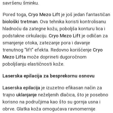
savršenu šminku.
Pored toga,
Cryo Mezo Lift
je još jedan fantastičan
biološki tretman
. Ova tehnika koristi kontrolisanu
hladnoću da zategne kožu, poboljša konturu lica i
podstakne cirkulaciju.
Cryo Mezo Lift
je odličan za
smanjenje otoka, zatezanje pora i davanje
trenutnog "lift" efekta. Redovno korišćenje
Cryo
Mezo Lifta
može doprineti dugoročnom
poboljšanju elastičnosti kože.
Laserska epilacija za besprekornu osnovu
Laserska epilacija
je izuzetno efikasan način za
trajno
uklanjanje
neželjenih dlačica, što je posebno
korisno na područjima kao što su gornja usna i
obrve. Glatka koža omogućava ravnomernije