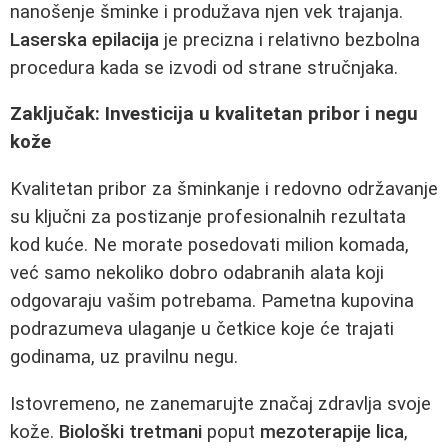
nanošenje šminke i produžava njen vek trajanja.
Laserska epilacija
je precizna i relativno bezbolna
procedura kada se izvodi od strane stručnjaka.
Zaključak: Investicija u kvalitetan pribor i negu
kože
Kvalitetan pribor za šminkanje i redovno održavanje
su ključni za postizanje profesionalnih rezultata
kod kuće. Ne morate posedovati milion komada,
već samo nekoliko dobro odabranih alata koji
odgovaraju vašim potrebama. Pametna kupovina
podrazumeva ulaganje u četkice koje će trajati
godinama, uz pravilnu negu.
Istovremeno, ne zanemarujte značaj zdravlja svoje
kože.
Biološki tretmani
poput
mezoterapije lica
,