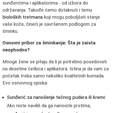
sunđerićima i aplikatorima - od izbora do
održavanja. Takođe ćemo dotaknuti i temu
bioloških tretmana
koji mogu poboljšati stanje
vaše kože, čineći je savršenom podlogom za
šminku.
Osnovni pribor za šminkanje: Šta je zaista
neophodno?
Mnoge žene se pitaju da li je potrebno posedovati
na desetine četkica i aplikatora. Istina je da vam za
početak treba samo nekoliko kvalitetnih komada.
Evo osnovnog spiska:
Sunđerić za nanošenje tečnog pudera ili kremi:
Ako niste navikli da ga nanosite prstima,