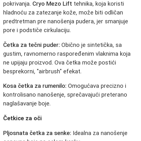
pokrivanja.
Cryo Mezo Lift
tehnika, koja koristi
hladnoću za zatezanje kože, može biti odličan
predtretman pre nanošenja pudera, jer smanjuje
pore i podstiče cirkulaciju.
Četka za tečni puder:
Obično je sintetička, sa
gustim, ravnomerno raspoređenim vlaknima koja
ne upijaju proizvod. Ova četka može postići
besprekorni, "airbrush" efekat.
Kosa četka za rumenilo:
Omogućava precizno i
kontrolisano nanošenje, sprečavajući preterano
naglašavanje boje.
Četkice za oči
Pljosnata četka za senke:
Idealna za nanošenje