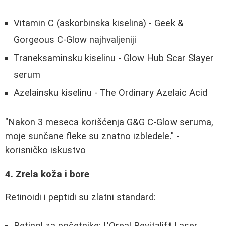
Vitamin C (askorbinska kiselina) - Geek &
Gorgeous C-Glow najhvaljeniji
Traneksaminsku kiselinu - Glow Hub Scar Slayer
serum
Azelainsku kiselinu - The Ordinary Azelaic Acid
"Nakon 3 meseca korišćenja G&G C-Glow seruma,
moje sunčane fleke su znatno izbledele." -
korisničko iskustvo
4. Zrela koža i bore
Retinoidi i peptidi su zlatni standard:
Retinol za početnike: L'Oreal Revitalift Laser