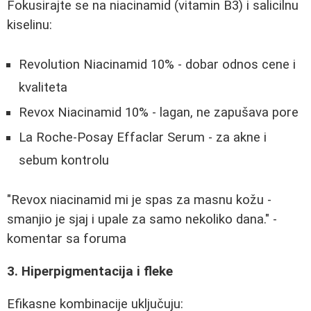
Fokusirajte se na niacinamid (vitamin B3) i salicilnu
kiselinu:
Revolution Niacinamid 10% - dobar odnos cene i
kvaliteta
Revox Niacinamid 10% - lagan, ne zapušava pore
La Roche-Posay Effaclar Serum - za akne i
sebum kontrolu
"Revox niacinamid mi je spas za masnu kožu -
smanjio je sjaj i upale za samo nekoliko dana." -
komentar sa foruma
3. Hiperpigmentacija i fleke
Efikasne kombinacije uključuju: