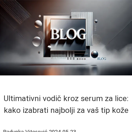
Ultimativni vodič kroz serum za lice:
kako izabrati najbolji za vaš tip kože
Radunka Vitorović
2024-05-23