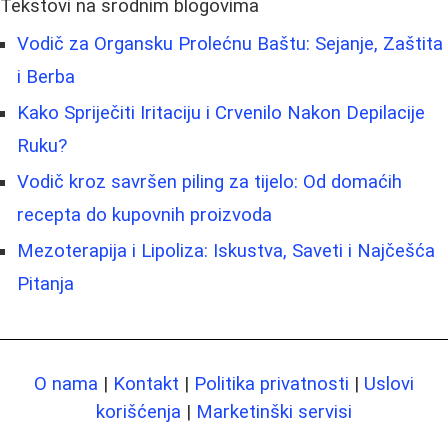
Tekstovi na srodnim blogovima
Vodič za Organsku Prolećnu Baštu: Sejanje, Zaštita
i Berba
Kako Spriječiti Iritaciju i Crvenilo Nakon Depilacije
Ruku?
Vodič kroz savršen piling za tijelo: Od domaćih
recepta do kupovnih proizvoda
Mezoterapija i Lipoliza: Iskustva, Saveti i Najčešća
Pitanja
O nama
|
Kontakt
|
Politika privatnosti
|
Uslovi
korišćenja
|
Marketinški servisi