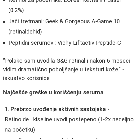
(0.2%)
Jači tretmani: Geek & Gorgeous A-Game 10
(retinaldehid)
Peptidni serumovi: Vichy Liftactiv Peptide-C
"Polako sam uvodila G&G retinal i nakon 6 meseci
vidim dramatično poboljšanje u teksturi kože." -
iskustvo korisnice
Najčešće greške u korišćenju seruma
Prebrzo uvođenje aktivnih sastojaka
-
Retinoide i kiseline uvodi postepeno (1-2x nedeljno
na početku)