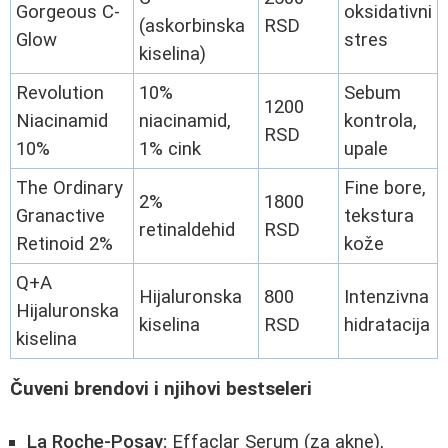
Gorgeous C-
oksidativni
(askorbinska
RSD
Glow
stres
kiselina)
Revolution
10%
Sebum
1200
Niacinamid
niacinamid,
kontrola,
RSD
10%
1% cink
upale
The Ordinary
Fine bore,
2%
1800
Granactive
tekstura
retinaldehid
RSD
Retinoid 2%
kože
Q+A
Hijaluronska
800
Intenzivna
Hijaluronska
kiselina
RSD
hidratacija
kiselina
Čuveni brendovi i njihovi bestseleri
La Roche-Posay:
Effaclar Serum (za akne),