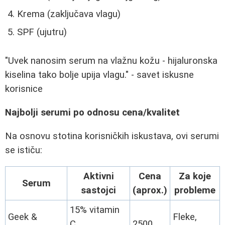
Krema (zaključava vlagu)
SPF (ujutru)
"Uvek nanosim serum na vlažnu kožu - hijaluronska
kiselina tako bolje upija vlagu." - savet iskusne
korisnice
Najbolji serumi po odnosu cena/kvalitet
Na osnovu stotina korisničkih iskustava, ovi serumi
se ističu:
Aktivni
Cena
Za koje
Serum
sastojci
(aprox.)
probleme
15% vitamin
Geek &
Fleke,
C
2500