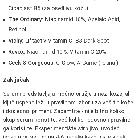
Cicaplast B5 (za osetljivu kožu)
The Ordinary:
Niacinamid 10%, Azelaic Acid,
Retinol
Vichy:
Liftactiv Vitamin C, B3 Dark Spot
Revox:
Niacinamid 10%, Vitamin C 20%
Geek & Gorgeous:
C-Glow, A-Game (retinal)
Zaključak
Serumi predstavljaju moćno oružje u nezi kože, ali
ključ uspeha leži u pravilnom izboru za vaš tip kože
i doslednoj primeni. Zapamtite - nije bitno koliko
skup serum koristite, već koliko redovno i pravilno
ga koristite. Eksperimentište strpljivo, uvodeći
jedan novi serum na 4-6 nedelja kako biste videli