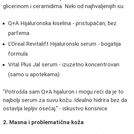
glicerinom i ceramidima. Neki od najhvaljenijih su:
Q+A Hijaluronska kiselina - pristupačan, bez
parfema
L'Oreal Revitalift Hijaluronski serum - bogatija
formula
Vital Plus Jal serum - izuzetno koncentrovan
(samo u apotekama)
"Potrošila sam Q+A hijaluron i mogu reći da je to
najbolji serum za suvu kožu. Idealno hidrira bez da
ostavlja lepljiv osećaj." - iskustvo korisnice
2. Masna i problematična koža