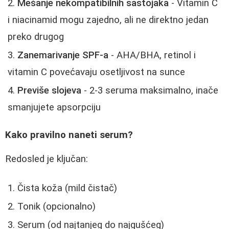
Mešanje nekompatibilnih sastojaka
- Vitamin C
i niacinamid mogu zajedno, ali ne direktno jedan
preko drugog
Zanemarivanje SPF-a
- AHA/BHA, retinol i
vitamin C povećavaju osetljivost na sunce
Previše slojeva
- 2-3 seruma maksimalno, inače
smanjujete apsorpciju
Kako pravilno naneti serum?
Redosled je ključan:
Čista koža (mild čistač)
Tonik (opcionalno)
Serum (od najtanjeg do najgušćeg)