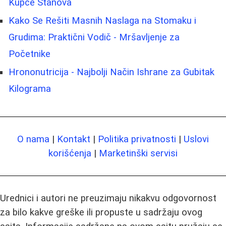
Kupce Stanova
Kako Se Rešiti Masnih Naslaga na Stomaku i
Grudima: Praktični Vodič - Mršavljenje za
Početnike
Hrononutricija - Najbolji Način Ishrane za Gubitak
Kilograma
O nama
|
Kontakt
|
Politika privatnosti
|
Uslovi
korišćenja
|
Marketinški servisi
Urednici i autori ne preuzimaju nikakvu odgovornost
za bilo kakve greške ili propuste u sadržaju ovog