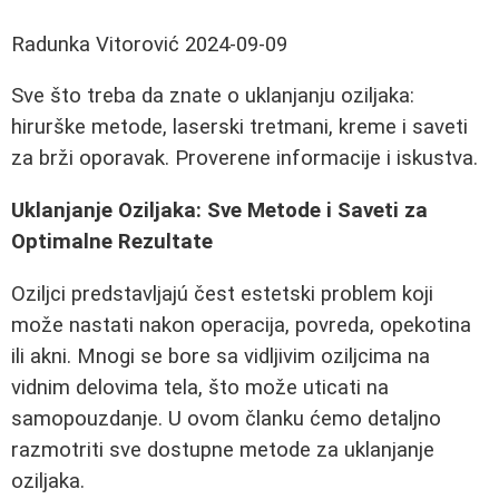
Radunka Vitorović
2024-09-09
Sve što treba da znate o uklanjanju oziljaka:
hirurške metode, laserski tretmani, kreme i saveti
za brži oporavak. Proverene informacije i iskustva.
Uklanjanje Oziljaka: Sve Metode i Saveti za
Optimalne Rezultate
Oziljci predstavljajú čest estetski problem koji
može nastati nakon operacija, povreda, opekotina
ili akni. Mnogi se bore sa vidljivim oziljcima na
vidnim delovima tela, što može uticati na
samopouzdanje. U ovom članku ćemo detaljno
razmotriti sve dostupne metode za uklanjanje
oziljaka.