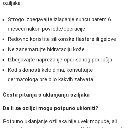
oziljaka:
Strogo izbegavajte izlaganje suncu barem 6
meseci nakon povrede/operacije
Redovno koristite silikonske flastere ili gelove
Ne zanemarujte hidrataciju kože
Izbegavajte naprezanje operisanog područja
Kod sklonosti keloidima, konsultujte
dermatologa pre bilo kakvih zahvata
Česta pitanja o uklanjanju oziljaka
Da li se oziljci mogu potpuno ukloniti?
Potpuno uklanjanje oziljaka nije uvek moguće, ali