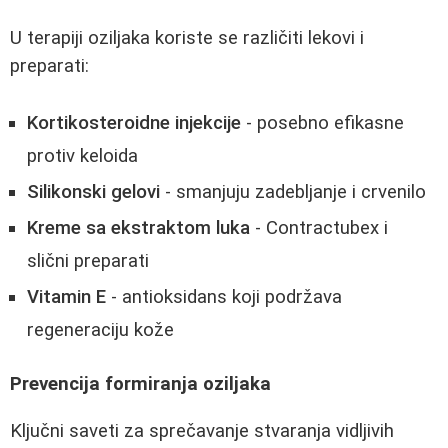
U terapiji oziljaka koriste se različiti lekovi i
preparati:
Kortikosteroidne injekcije
- posebno efikasne
protiv keloida
Silikonski gelovi
- smanjuju zadebljanje i crvenilo
Kreme sa ekstraktom luka
- Contractubex i
slični preparati
Vitamin E
- antioksidans koji podržava
regeneraciju kože
Prevencija formiranja oziljaka
Ključni saveti za sprečavanje stvaranja vidljivih