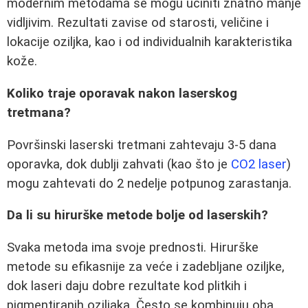
modernim metodama se mogu učiniti znatno manje
vidljivim. Rezultati zavise od starosti, veličine i
lokacije oziljka, kao i od individualnih karakteristika
kože.
Koliko traje oporavak nakon laserskog
tretmana?
Površinski laserski tretmani zahtevaju 3-5 dana
oporavka, dok dublji zahvati (kao što je
CO2 laser
)
mogu zahtevati do 2 nedelje potpunog zarastanja.
Da li su hirurške metode bolje od laserskih?
Svaka metoda ima svoje prednosti. Hirurške
metode su efikasnije za veće i zadebljane oziljke,
dok laseri daju dobre rezultate kod plitkih i
pigmentiranih oziljaka. Često se kombinuju oba