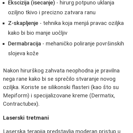
Ekscizija (isecanje)
- hirurg potpuno uklanja
oziljno tkivo i precizno zatvara ranu
Z-skapljenje
- tehnika koja menjá pravac oziljka
kako bi bio manje uočljiv
Dermabracija
- mehaničko poliranje površinskih
slojeva kože
Nakon hirurškog zahvata neophodna je pravilna
nega rane kako bi se sprečilo stvaranje novog
oziljka. Koriste se silikonski flasteri (kao što su
Mepiform) i specijalizovane kreme (Dermatix,
Contractubex).
Laserski tretmani
Laserska terapija predstavlja moderan pristup u