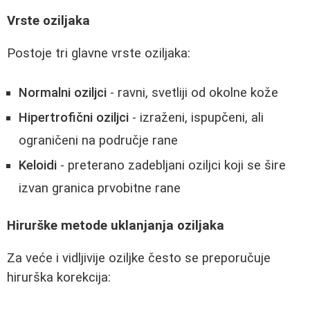
Vrste oziljaka
Postoje tri glavne vrste oziljaka:
Normalni oziljci
- ravni, svetliji od okolne kože
Hipertrofični oziljci
- izraženi, ispupčeni, ali
ograničeni na područje rane
Keloidi
- preterano zadebljani oziljci koji se šire
izvan granica prvobitne rane
Hirurške metode uklanjanja oziljaka
Za veće i vidljivije oziljke često se preporučuje
hirurška korekcija: