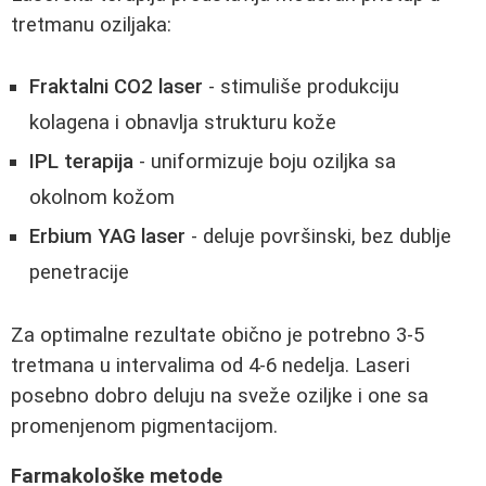
tretmanu oziljaka:
Fraktalni CO2 laser
- stimuliše produkciju
kolagena i obnavlja strukturu kože
IPL terapija
- uniformizuje boju oziljka sa
okolnom kožom
Erbium YAG laser
- deluje površinski, bez dublje
penetracije
Za optimalne rezultate obično je potrebno 3-5
tretmana u intervalima od 4-6 nedelja. Laseri
posebno dobro deluju na sveže oziljke i one sa
promenjenom pigmentacijom.
Farmakološke metode