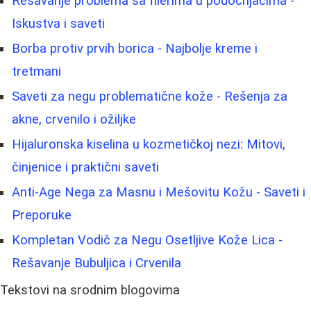
Rešavanje problema sa filerima u podočnjacima -
Iskustva i saveti
Borba protiv prvih borica - Najbolje kreme i
tretmani
Saveti za negu problematične kože - Rešenja za
akne, crvenilo i ožiljke
Hijaluronska kiselina u kozmetičkoj nezi: Mitovi,
činjenice i praktični saveti
Anti-Age Nega za Masnu i Mešovitu Kožu - Saveti i
Preporuke
Kompletan Vodič za Negu Osetljive Kože Lica -
Rešavanje Bubuljica i Crvenila
Tekstovi na srodnim blogovima