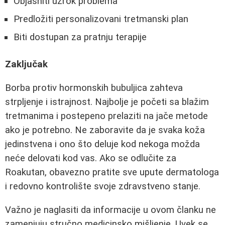
Objasniti uzrok problema
Predložiti personalizovani tretmanski plan
Biti dostupan za pratnju terapije
Zaključak
Borba protiv hormonskih bubuljica zahteva
strpljenje i istrajnost. Najbolje je početi sa blažim
tretmanima i postepeno prelaziti na jače metode
ako je potrebno. Ne zaboravite da je svaka koža
jedinstvena i ono što deluje kod nekoga možda
neće delovati kod vas. Ako se odlučite za
Roakutan, obavezno pratite sve upute dermatologa
i redovno kontrolište svoje zdravstveno stanje.
Važno je naglasiti da informacije u ovom članku ne
zamenjuju stručno medicinsko mišljenje. Uvek se