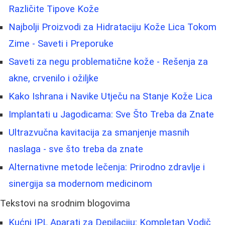
Različite Tipove Kože
Najbolji Proizvodi za Hidrataciju Kože Lica Tokom
Zime - Saveti i Preporuke
Saveti za negu problematične kože - Rešenja za
akne, crvenilo i ožiljke
Kako Ishrana i Navike Utječu na Stanje Kože Lica
Implantati u Jagodicama: Sve Što Treba da Znate
Ultrazvučna kavitacija za smanjenje masnih
naslaga - sve što treba da znate
Alternativne metode lečenja: Prirodno zdravlje i
sinergija sa modernom medicinom
Tekstovi na srodnim blogovima
Kućni IPL Aparati za Depilaciju: Kompletan Vodič