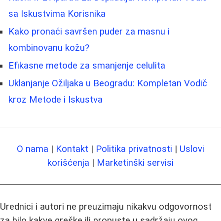
sa Iskustvima Korisnika
Kako pronaći savršen puder za masnu i
kombinovanu kožu?
Efikasne metode za smanjenje celulita
Uklanjanje Ožiljaka u Beogradu: Kompletan Vodič
kroz Metode i Iskustva
O nama
|
Kontakt
|
Politika privatnosti
|
Uslovi
korišćenja
|
Marketinški servisi
Urednici i autori ne preuzimaju nikakvu odgovornost
za bilo kakve greške ili propuste u sadržaju ovog