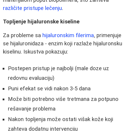
različite pristupe lečenju
.
Topljenje hijaluronske kiseline
Za probleme sa
hijaluronskim filerima
, primenjuje
se hijaluronidaza - enzim koji razlaže hijaluronsku
kiselinu. Iskustva pokazuju:
Postepen pristup je najbolji (male doze uz
redovnu evaluaciju)
Puni efekat se vidi nakon 3-5 dana
Može biti potrebno više tretmana za potpuno
rešavanje problema
Nakon topljenja može ostati višak kože koji
zahteva dodatnu intervenciju