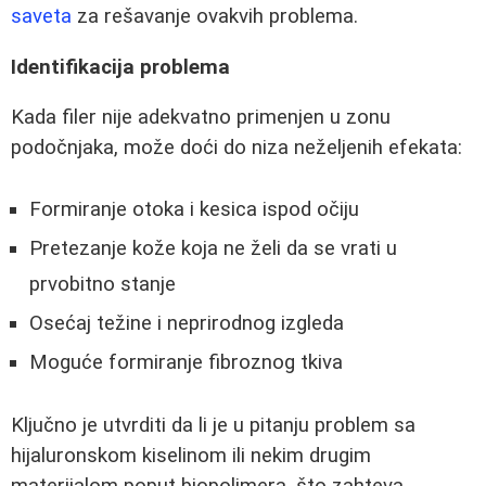
saveta
za rešavanje ovakvih problema.
Identifikacija problema
Kada filer nije adekvatno primenjen u zonu
podočnjaka, može doći do niza neželjenih efekata:
Formiranje otoka i kesica ispod očiju
Pretezanje kože koja ne želi da se vrati u
prvobitno stanje
Osećaj težine i neprirodnog izgleda
Moguće formiranje fibroznog tkiva
Ključno je utvrditi da li je u pitanju problem sa
hijaluronskom kiselinom ili nekim drugim
materijalom poput biopolimera, što zahteva