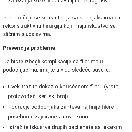
zatezanja kože ili dodavanja masnog tkiva
Preporučuje se konsultacija sa specijalistima za
rekonstruktivnu hirurgiju koji imaju iskustvo sa
sličnim slučajevima.
Prevencija problema
Da biste izbegli komplikacije sa filerima u
podočnjacima, imajte u vidu sledeće savete:
Uvek tražite dokaz o korišćenom fileru (vrsta,
proizvođač, serijski broj)
Područje podočnjaka zahteva najfinije filere
posebno dizajnirane za ovu zonu
Istražite iskustva drugih pacijenata sa lekarom