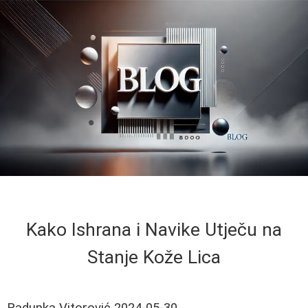
Kako Ishrana i Navike Utječu na
Stanje Kože Lica
Radunka Vitorović
2024-05-30