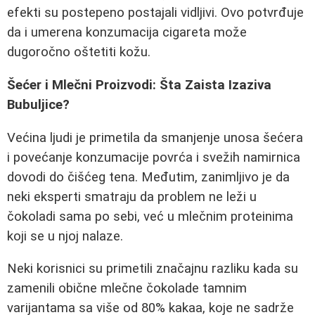
efekti su postepeno postajali vidljivi. Ovo potvrđuje
da i umerena konzumacija cigareta može
dugoročno oštetiti kožu.
Šećer i Mlečni Proizvodi: Šta Zaista Izaziva
Bubuljice?
Većina ljudi je primetila da smanjenje unosa šećera
i povećanje konzumacije povrća i svežih namirnica
dovodi do čišćeg tena. Međutim, zanimljivo je da
neki eksperti smatraju da problem ne leži u
čokoladi sama po sebi, već u mlečnim proteinima
koji se u njoj nalaze.
Neki korisnici su primetili značajnu razliku kada su
zamenili obične mlečne čokolade tamnim
varijantama sa više od 80% kakaa, koje ne sadrže