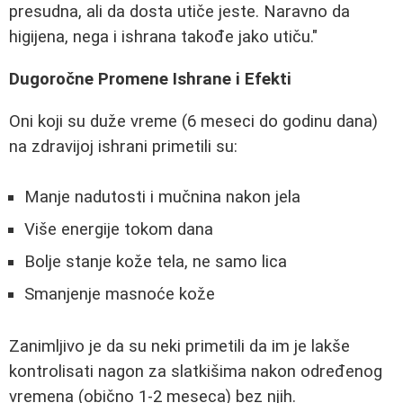
presudna, ali da dosta utiče jeste. Naravno da
higijena, nega i ishrana takođe jako utiču."
Dugoročne Promene Ishrane i Efekti
Oni koji su duže vreme (6 meseci do godinu dana)
na zdravijoj ishrani primetili su:
Manje nadutosti i mučnina nakon jela
Više energije tokom dana
Bolje stanje kože tela, ne samo lica
Smanjenje masnoće kože
Zanimljivo je da su neki primetili da im je lakše
kontrolisati nagon za slatkišima nakon određenog
vremena (obično 1-2 meseca) bez njih.