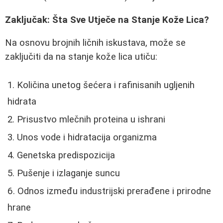
Zaključak: Šta Sve Utječe na Stanje Kože Lica?
Na osnovu brojnih ličnih iskustava, može se
zaključiti da na stanje kože lica utiču:
Količina unetog šećera i rafinisanih ugljenih
hidrata
Prisustvo mlečnih proteina u ishrani
Unos vode i hidratacija organizma
Genetska predispozicija
Pušenje i izlaganje suncu
Odnos između industrijski prerađene i prirodne
hrane