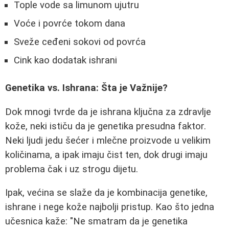
Tople vode sa limunom ujutru
Voće i povrće tokom dana
Sveže ceđeni sokovi od povrća
Cink kao dodatak ishrani
Genetika vs. Ishrana: Šta je Važnije?
Dok mnogi tvrde da je ishrana ključna za zdravlje
kože, neki ističu da je genetika presudna faktor.
Neki ljudi jedu šećer i mlečne proizvode u velikim
količinama, a ipak imaju čist ten, dok drugi imaju
problema čak i uz strogu dijetu.
Ipak, većina se slaže da je kombinacija genetike,
ishrane i nege kože najbolji pristup. Kao što jedna
učesnica kaže: "Ne smatram da je genetika