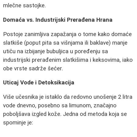
mlečne sastojke.
Domaća vs. Industrijski Prerađena Hrana
Postoje zanimljiva zapažanja o tome kako domaće
slatkiše (poput pita sa višnjama ili baklave) manje
utiču na izbijanje bubuljica u poređenju sa
industrijski prerađenim slatkišima i keksovima, iako
obe vrste sadrže šećer.
Uticaj Vode i Detoksikacija
Više učesnika je istaklo da redovno unošenje 2 litra
vode dnevno, posebno sa limunom, značajno
poboljšava izgled kože. Jedna od metoda koja se
spominje je: