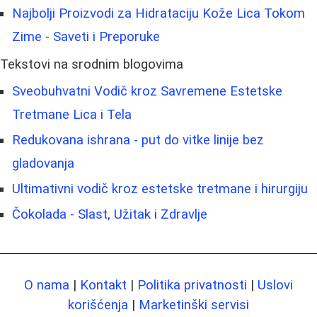
Najbolji Proizvodi za Hidrataciju Kože Lica Tokom
Zime - Saveti i Preporuke
Tekstovi na srodnim blogovima
Sveobuhvatni Vodič kroz Savremene Estetske
Tretmane Lica i Tela
Redukovana ishrana - put do vitke linije bez
gladovanja
Ultimativni vodič kroz estetske tretmane i hirurgiju
Čokolada - Slast, Užitak i Zdravlje
O nama
|
Kontakt
|
Politika privatnosti
|
Uslovi
korišćenja
|
Marketinški servisi