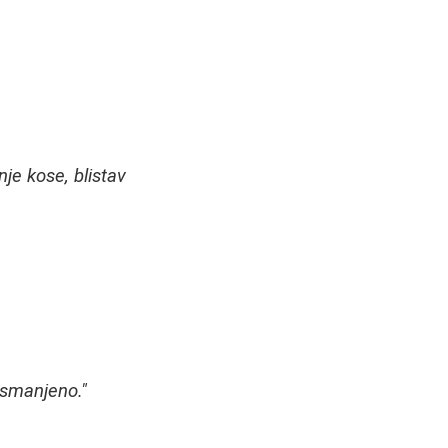
nje kose, blistav
 smanjeno."