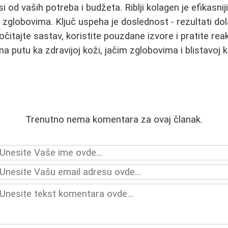
i od vaših potreba i budžeta. Riblji kolagen je efikasnij
globovima. Ključ uspeha je doslednost - rezultati do
čitajte sastav, koristite pouzdane izvore i pratite rea
 putu ka zdravijoj koži, jačim zglobovima i blistavoj k
Trenutno nema komentara za ovaj članak.