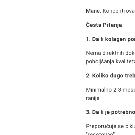
Mane:
Koncentrovan
Česta Pitanja
1. Da li kolagen p
Nema direktnih doka
poboljšanja kvalitet
2. Koliko dugo treb
Minimalno 2-3 mesec
ranije.
3. Da li je potrebn
Preporučuje se cik
"resetovao".