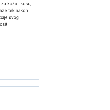
i za kožu i kosu,
laze tek nakon
kcije svog
osi!