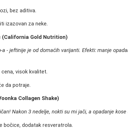
zi, bez aditiva.
ti izazovan za neke.
 (California Gold Nutrition)
a - jeftinije je od domaćih varijanti. Efekti: manje opada
cena, visok kvalitet.
 da potraje.
(Voonka Collagen Shake)
ičan! Nakon 3 nedelje, nokti su mi jači, a opadanje kose
e bočice, dodatak resveratrola.