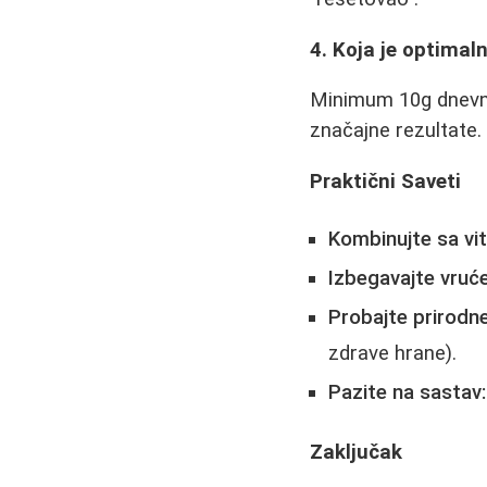
4. Koja je optima
Minimum 10g dnevno 
značajne rezultate.
Praktični Saveti
Kombinujte sa vi
Izbegavajte vruće
Probajte prirodne
zdrave hrane).
Pazite na sastav:
Zaključak