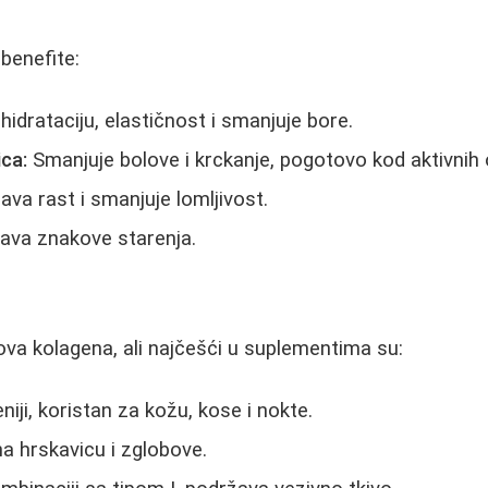
benefite:
idrataciju, elastičnost i smanjuje bore.
ica:
Smanjuje bolove i krckanje, pogotovo kod aktivnih
va rast i smanjuje lomljivost.
va znakove starenja.
pova kolagena, ali najčešći u suplementima su:
iji, koristan za kožu, kose i nokte.
a hrskavicu i zglobove.