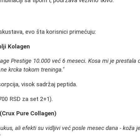
binaciji sa tipom I, podržava vezivno tkivo.
skustava, evo šta korisnici primećuju:
blji Kolagen
age Prestige 10.000 već 6 meseci. Kosa mi je prestala d
e ne krcka tokom treninga."
rpcija, visok sadržaj peptida.
700 RSD za set 2+1).
 (Crux Pure Collagen)
kus, ali efekti su vidljivi već posle mesec dana - koža je
"