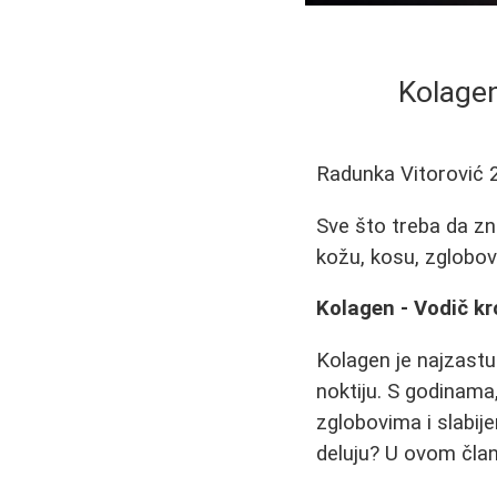
Kolagen
Radunka Vitorović
Sve što treba da zna
kožu, kosu, zglobove
Kolagen - Vodič kr
Kolagen je najzastup
noktiju. S godinama
zglobovima i slabije
deluju? U ovom člank