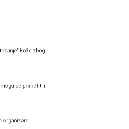
zatezanje" kože zbog
mogu se primetiti i
se organizam