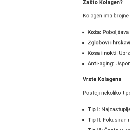
Zašto Kolagen?
Kolagen ima brojne 
Koža:
Poboljšava h
Zglobovi i hrskav
Kosa i nokti:
Ubrza
Anti-aging:
Uspora
Vrste Kolagena
Postoji nekoliko ti
Tip I:
Najzastupljen
Tip II:
Fokusiran n