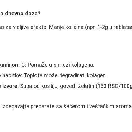
lna dnevna doza?
za vidljive efekte. Manje količine (npr. 1-2g u tablet
taminom C:
Pomaže u sintezi kolagena.
 napitke:
Toplota može degradirati kolagen.
 izvore:
Supa od kostiju, goveđi želatin (130 RSD/100
Izbegavajte preparate sa šećerom i veštačkim arom