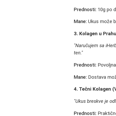
Prednosti:
10g po do
Mane:
Ukus može bi
3. Kolagen u Prahu
"Naručujem sa iHerb-
ten."
Prednosti:
Povoljna 
Mane:
Dostava može
4. Tečni Kolagen 
"Ukus breskve je odl
Prednosti:
Praktičn