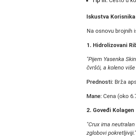
Tip III:
Često u kom
Iskustva Korisnika
Na osnovu brojnih i
1. Hidrolizovani Ri
"Pijem Yasenka Skin
čvršći, a koleno viš
Prednosti:
Brža apso
Mane:
Cena (oko 6.
2. Goveđi Kolagen
"Crux ima neutralan u
zglobovi pokretljiviji.