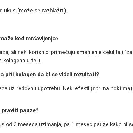
 ukus (može se razblažiti).
omaže kod mršavljenja?
za, ali neki korisnici primećuju smanjenje celulita i "
a kolagena u telu.
a piti kolagen da bi se videli rezultati?
a uz redovnu upotrebu. Neki efekti (npr. na noktima) 
o praviti pauze?
lus od 3 meseca uzimanja, pa 1 mesec pauze kako bi 