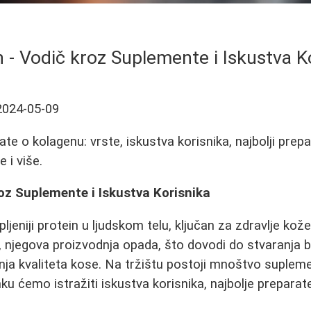
 - Vodič kroz Suplemente i Iskustva K
2024-05-09
te o kolagenu: vrste, iskustva korisnika, najbolji prepar
 i više.
oz Suplemente i Iskustva Korisnika
ljeniji protein u ljudskom telu, ključan za zdravlje kože
, njegova proizvodnja opada, što dovodi do stvaranja b
nja kvaliteta kose. Na tržištu postoji mnoštvo suplemen
u ćemo istražiti iskustva korisnika, najbolje preparate