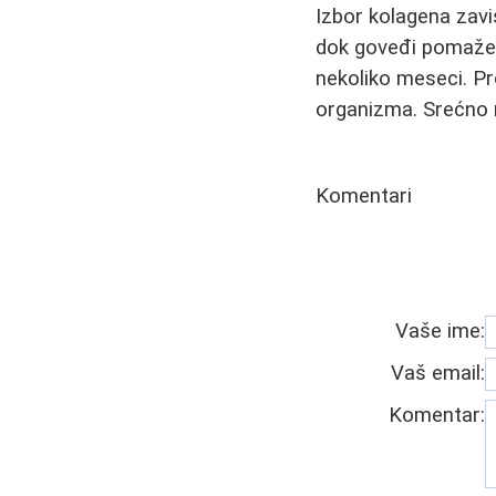
Izbor kolagena zavis
dok goveđi pomaže z
nekoliko meseci. Pro
organizma. Srećno na
Komentari
Vaše ime:
Vaš email:
Komentar: