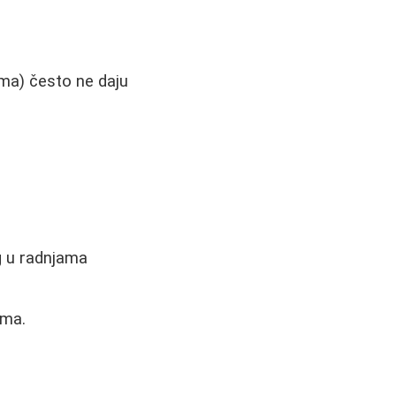
ama) često ne daju
g u radnjama
ama.