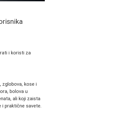
orisnika
ati i koristi za
, zglobova, kose i
ora, bolova u
ata, ali koji zaista
 i praktične savete.