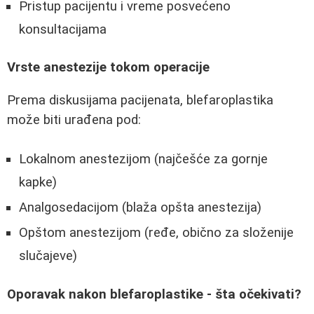
Pristup pacijentu i vreme posvećeno
konsultacijama
Vrste anestezije tokom operacije
Prema diskusijama pacijenata, blefaroplastika
može biti urađena pod:
Lokalnom anestezijom (najčešće za gornje
kapke)
Analgosedacijom (blaža opšta anestezija)
Opštom anestezijom (ređe, obično za složenije
slučajeve)
Oporavak nakon blefaroplastike - šta očekivati?