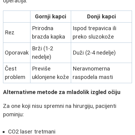
operacija:
Gornji kapci
Donji kapci
Prirodna
Ispod trepavica ili
Rez
brazda kapka
preko sluzokože
Brži (1-2
Oporavak
Duži (2-4 nedelje)
nedelje)
Čest
Previše
Neravnomerna
problem
uklonjene kože
raspodela masti
Alternativne metode za mladolik izgled očiju
Za one koji nisu spremni na hirurgiju, pacijenti
pominju:
CO2 laser tretmani