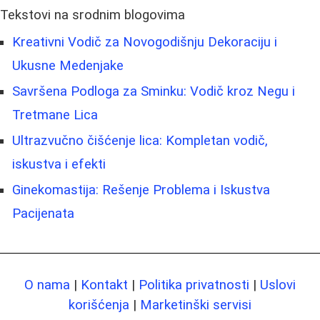
Tekstovi na srodnim blogovima
Kreativni Vodič za Novogodišnju Dekoraciju i
Ukusne Medenjake
Savršena Podloga za Sminku: Vodič kroz Negu i
Tretmane Lica
Ultrazvučno čišćenje lica: Kompletan vodič,
iskustva i efekti
Ginekomastija: Rešenje Problema i Iskustva
Pacijenata
O nama
|
Kontakt
|
Politika privatnosti
|
Uslovi
korišćenja
|
Marketinški servisi