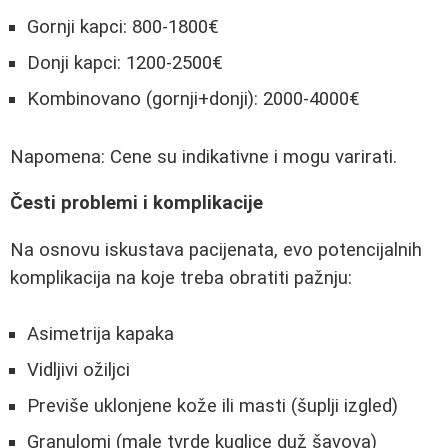
Gornji kapci: 800-1800€
Donji kapci: 1200-2500€
Kombinovano (gornji+donji): 2000-4000€
Napomena: Cene su indikativne i mogu varirati.
Česti problemi i komplikacije
Na osnovu iskustava pacijenata, evo potencijalnih
komplikacija na koje treba obratiti pažnju:
Asimetrija kapaka
Vidljivi ožiljci
Previše uklonjene kože ili masti (šuplji izgled)
Granulomi (male tvrde kuglice duž šavova)