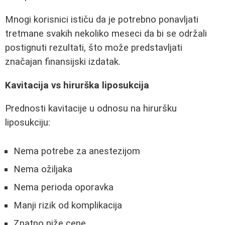
Mnogi korisnici ističu da je potrebno ponavljati
tretmane svakih nekoliko meseci da bi se održali
postignuti rezultati, što može predstavljati
značajan finansijski izdatak.
Kavitacija vs hirurška liposukcija
Prednosti kavitacije u odnosu na hiruršku
liposukciju:
Nema potrebe za anestezijom
Nema ožiljaka
Nema perioda oporavka
Manji rizik od komplikacija
Znatno niže cene