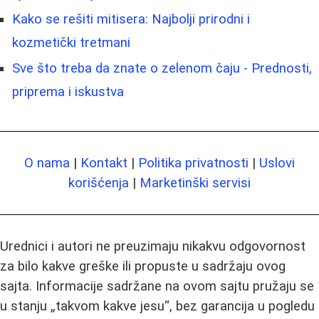
Kako se rešiti mitisera: Najbolji prirodni i
kozmetički tretmani
Sve što treba da znate o zelenom čaju - Prednosti,
priprema i iskustva
O nama
|
Kontakt
|
Politika privatnosti
|
Uslovi
korišćenja
|
Marketinški servisi
Urednici i autori ne preuzimaju nikakvu odgovornost
za bilo kakve greške ili propuste u sadržaju ovog
sajta. Informacije sadržane na ovom sajtu pružaju se
u stanju „takvom kakve jesu“, bez garancija u pogledu