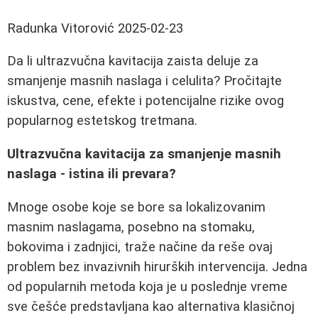
Radunka Vitorović
2025-02-23
Da li ultrazvučna kavitacija zaista deluje za
smanjenje masnih naslaga i celulita? Pročitajte
iskustva, cene, efekte i potencijalne rizike ovog
popularnog estetskog tretmana.
Ultrazvučna kavitacija za smanjenje masnih
naslaga - istina ili prevara?
Mnoge osobe koje se bore sa lokalizovanim
masnim naslagama, posebno na stomaku,
bokovima i zadnjici, traže načine da reše ovaj
problem bez invazivnih hirurških intervencija. Jedna
od popularnih metoda koja je u poslednje vreme
sve češće predstavljana kao alternativa klasičnoj