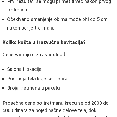
Prvi rezultati se mogu primetiti već nakon prvog
tretmana
Očekivano smanjenje obima može biti do 5 cm
nakon serije tretmana
Koliko košta ultrazvučna kavitacija?
Cene variraju u zavisnosti od:
Salona i lokacije
Područja tela koje se tretira
Broja tretmana u paketu
Prosečne cene po tretmanu kreću se od 2000 do
5000 dinara za pojedinačne delove tela, dok