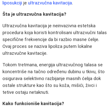
liposukciji
je
ultrazvučna kavitacija
.
Šta je ultrazvučna kavitacija?
Ultrazvučna kavitacija je neinvazivna estetska
procedura koja koristi kontrolisani ultrazvučni talas
specifične frekvencije da bi razbio masne ćelije.
Ovaj proces se naziva lipoliza putem lokalne
ultrazvučne kavitacije.
Tokom tretmana, energija ultrazvučnog talasa se
koncentriše na tačno određenu dubinu u tkivu, što
osigurava selektivno razbijanje masnih ćelija dok
ostale strukture kao što su koža, mišići, živci i
tetive ostaju netaknuti.
Kako funkcioniše kavitacija?