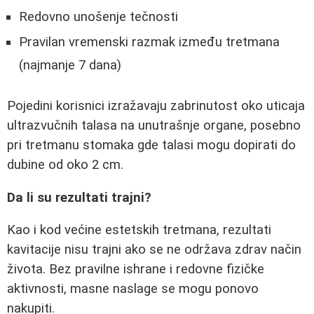
Redovno unošenje tečnosti
Pravilan vremenski razmak između tretmana
(najmanje 7 dana)
Pojedini korisnici izražavaju zabrinutost oko uticaja
ultrazvučnih talasa na unutrašnje organe, posebno
pri tretmanu stomaka gde talasi mogu dopirati do
dubine od oko 2 cm.
Da li su rezultati trajni?
Kao i kod većine estetskih tretmana, rezultati
kavitacije nisu trajni ako se ne održava zdrav način
života. Bez pravilne ishrane i redovne fizičke
aktivnosti, masne naslage se mogu ponovo
nakupiti.