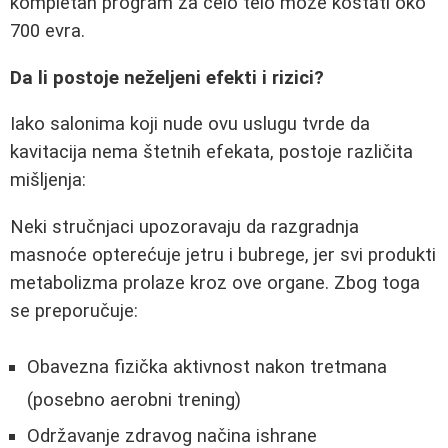
kompletan program za celo telo može koštati oko
700 evra.
Da li postoje neželjeni efekti i rizici?
Iako salonima koji nude ovu uslugu tvrde da
kavitacija nema štetnih efekata, postoje različita
mišljenja:
Neki stručnjaci upozoravaju da razgradnja
masnoće opterećuje jetru i bubrege, jer svi produkti
metabolizma prolaze kroz ove organe. Zbog toga
se preporučuje:
Obavezna fizička aktivnost nakon tretmana
(posebno aerobni trening)
Održavanje zdravog načina ishrane