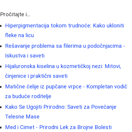
Pročitajte i...
Hiperpigmentacija tokom trudnoće: Kako ukloniti
fleke na licu
Rešavanje problema sa filerima u podočnjacima -
Iskustva i saveti
Hijaluronska kiselina u kozmetičkoj nezi: Mitovi,
činjenice i praktični saveti
Matične ćelije iz pupčane vrpce - Kompletan vodič
za buduće roditelje
Kako Se Ugojiti Prirodno: Saveti za Povećanje
Telesne Mase
Med i Cimet - Prirodni Lek za Brojne Bolesti