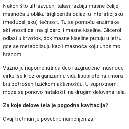
Nakon što ultrazvučni talasi razbiju masne ćelije,
masnoća u obliku triglicerida odlazi u intersticijsku
(međućelijsku) tečnost. Tu se pomoću enzimske
aktivnosti deli na glicerol i masne kiseline. Glicerol
odlazi u krvotok, dok masne kiseline putuju u jetru
gde se metabolizuju kao i masnoća koju unosimo
hranom.
Važno je napomenuti da deo razgrađene masnoće
cirkuliše kroz organizam u vidu lipoproteina i mora
biti potrošen fizičkom aktivnošću. U suprotnom,
može se ponovo nataložiti na drugim delovima tela.
Za koje delove tela je pogodna kavitacija?
Ovaj tretman je posebno namenjen za: