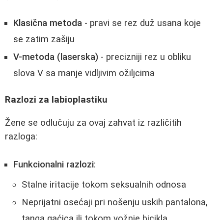
Klasična metoda
- pravi se rez duž usana koje
se zatim zašiju
V-metoda (laserska)
- precizniji rez u obliku
slova V sa manje vidljivim ožiljcima
Razlozi za labioplastiku
Žene se odlučuju za ovaj zahvat iz različitih
razloga:
Funkcionalni razlozi
:
Stalne iritacije tokom seksualnih odnosa
Neprijatni osećaji pri nošenju uskih pantalona,
tanga gaćica ili tokom vožnje bicikla