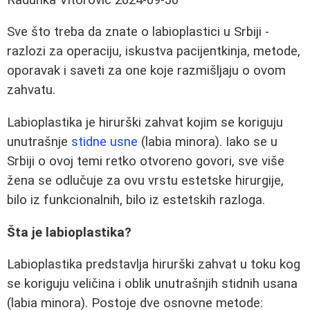
Sve što treba da znate o labioplastici u Srbiji -
razlozi za operaciju, iskustva pacijentkinja, metode,
oporavak i saveti za one koje razmišljaju o ovom
zahvatu.
Labioplastika je hirurški zahvat kojim se koriguju
unutrašnje
stidne usne
(labia minora). Iako se u
Srbiji o ovoj temi retko otvoreno govori, sve više
žena se odlučuje za ovu vrstu estetske hirurgije,
bilo iz funkcionalnih, bilo iz estetskih razloga.
Šta je labioplastika?
Labioplastika predstavlja hirurški zahvat u toku kog
se koriguju veličina i oblik unutrašnjih stidnih usana
(labia minora). Postoje dve osnovne metode: