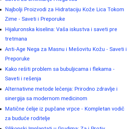
Najbolji Proizvodi za Hidrataciju Kože Lica Tokom
Zime - Saveti i Preporuke
Hijaluronska kiselina: Vaša iskustva i saveti pre
tretmana
Anti-Age Nega za Masnu i Mešovitu Kožu - Saveti i
Preporuke
Kako rešiti problem sa bubuljicama i flekama -
Saveti i rešenja
Alternativne metode lečenja: Prirodno zdravlje i
sinergija sa modernom medicinom
Matične ćelije iz pupčane vrpce - Kompletan vodič
za buduće roditelje
Silikonski Implantati u Grudima: Za i Protiv