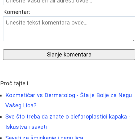
Komentar:
Slanje komentara
Pročitajte i...
Kozmetičar vs Dermatolog - Šta je Bolje za Negu
Vašeg Lica?
Sve što treba da znate o blefaroplastici kapaka -
Iskustva i saveti
Saveti za šminkanje i negu lica