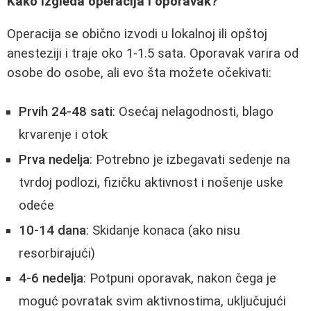
Kako izgleda operacija i oporavak?
Operacija se obično izvodi u lokalnoj ili opštoj
anesteziji i traje oko 1-1.5 sata. Oporavak varira od
osobe do osobe, ali evo šta možete očekivati:
Prvih 24-48 sati
: Osećaj nelagodnosti, blago
krvarenje i otok
Prva nedelja
: Potrebno je izbegavati sedenje na
tvrdoj podlozi, fizičku aktivnost i nošenje uske
odeće
10-14 dana
: Skidanje konaca (ako nisu
resorbirajući)
4-6 nedelja
: Potpuni oporavak, nakon čega je
moguć povratak svim aktivnostima, uključujući