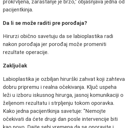
prokrvljena, zarastanje je brzo," objašnjava jedna od
pacijentkinja.
Da li se može raditi pre porođaja?
Hirurzi obično savetuju da se labioplastika radi
nakon porođaja jer porođaj može promeniti
rezultate operacije.
Zaključak
Labioplastika je ozbiljan hirurški zahvat koji zahteva
dobru pripremu i realna očekivanja. Ključ uspeha
leži u izboru iskusnog hirurga, jasnoj komunikaciji o
željenom rezultatu i strpljenju tokom oporavka.
Kako jedna pacijentkinja savetuje: "Nemojte
očekivati da ćete drugi dan posle intervencije biti
kao novo. Dajte sebi vremena da se oporavite i