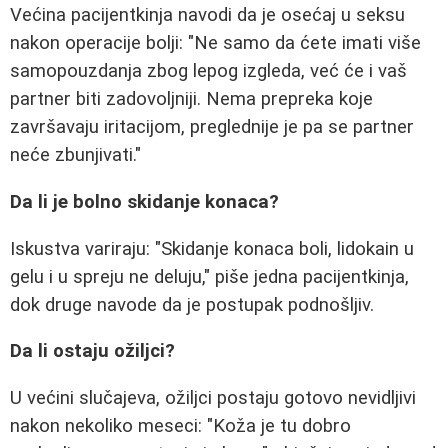
Većina pacijentkinja navodi da je osećaj u seksu
nakon operacije bolji: "Ne samo da ćete imati više
samopouzdanja zbog lepog izgleda, već će i vaš
partner biti zadovoljniji. Nema prepreka koje
završavaju iritacijom, preglednije je pa se partner
neće zbunjivati."
Da li je bolno skidanje konaca?
Iskustva variraju: "Skidanje konaca boli, lidokain u
gelu i u spreju ne deluju," piše jedna pacijentkinja,
dok druge navode da je postupak podnošljiv.
Da li ostaju ožiljci?
U većini slučajeva, ožiljci postaju gotovo nevidljivi
nakon nekoliko meseci: "Koža je tu dobro