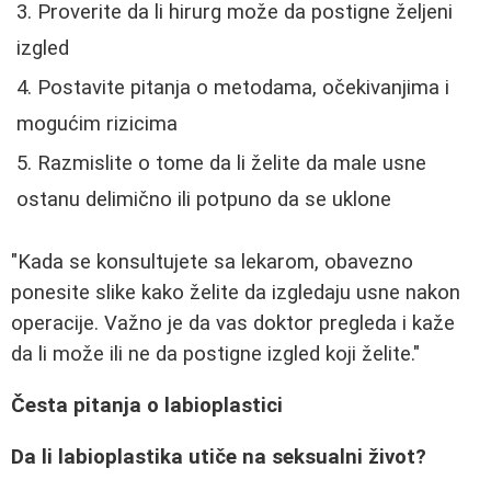
Proverite da li hirurg može da postigne željeni
izgled
Postavite pitanja o metodama, očekivanjima i
mogućim rizicima
Razmislite o tome da li želite da male usne
ostanu delimično ili potpuno da se uklone
"Kada se konsultujete sa lekarom, obavezno
ponesite slike kako želite da izgledaju usne nakon
operacije. Važno je da vas doktor pregleda i kaže
da li može ili ne da postigne izgled koji želite."
Česta pitanja o labioplastici
Da li labioplastika utiče na seksualni život?