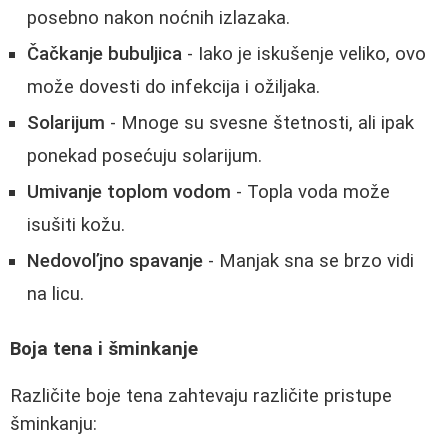
posebno nakon noćnih izlazaka.
Čačkanje bubuljica
- Iako je iskušenje veliko, ovo
može dovesti do infekcija i ožiljaka.
Solarijum
- Mnoge su svesne štetnosti, ali ipak
ponekad posećuju solarijum.
Umivanje toplom vodom
- Topla voda može
isušiti kožu.
Nedovoľjno spavanje
- Manjak sna se brzo vidi
na licu.
Boja tena i šminkanje
Različite boje tena zahtevaju različite pristupe
šminkanju: