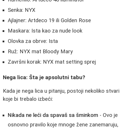
Senka: NYX
Ajlajner: Artdeco 19 ili Golden Rose
Maskara: Ista kao za nude look
Olovka za obrve: Ista
Ruž: NYX mat Bloody Mary
Završni korak: NYX mat setting sprej
Nega lica: Šta je apsolutni tabu?
Kada je nega lica u pitanju, postoji nekoliko stvari
koje bi trebalo izbeći:
Nikada ne leći da spavaš sa šminkom
- Ovo je
osnovno pravilo koje mnoge žene zanemaruju,