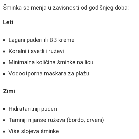
Šminka se menja u zavisnosti od godišnjeg doba:
Leti
Lagani puderi ili BB kreme
Koralni i svetliji ruževi
Minimalna količina šminke na licu
Vodootporna maskara za plažu
Zimi
Hidratantniji puderi
Tamniji nijanse ruževa (bordo, crveni)
Više slojeva šminke