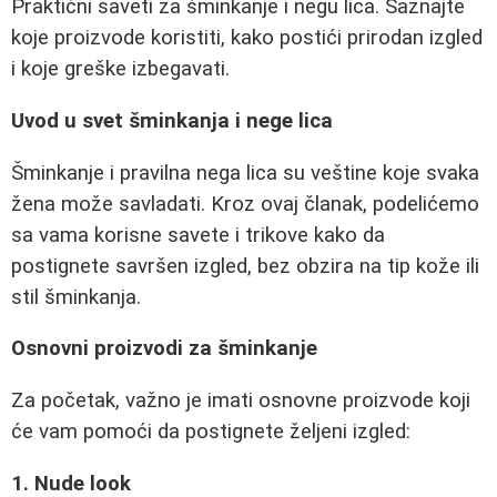
Praktični saveti za šminkanje i negu lica. Saznajte
koje proizvode koristiti, kako postići prirodan izgled
i koje greške izbegavati.
Uvod u svet šminkanja i nege lica
Šminkanje i pravilna nega lica su veštine koje svaka
žena može savladati. Kroz ovaj članak, podelićemo
sa vama korisne savete i trikove kako da
postignete savršen izgled, bez obzira na tip kože ili
stil šminkanja.
Osnovni proizvodi za šminkanje
Za početak, važno je imati osnovne proizvode koji
će vam pomoći da postignete željeni izgled:
1. Nude look