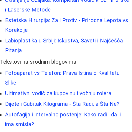
Uklanjanje Oziljaka: Kompletan Vodič kroz Hirurške
i Laserske Metode
Estetska Hirurgija: Za i Protiv - Prirodna Lepota vs
Korekcije
Labioplastika u Srbiji: Iskustva, Saveti i Najčešća
Pitanja
Tekstovi na srodnim blogovima
Fotoaparat vs Telefon: Prava Istina o Kvalitetu
Slike
Ultimativni vodič za kupovinu i vožnju rolera
Dijete i Gubitak Kilograma - Šta Radi, a Šta Ne?
Autofagija i intervalno postenje: Kako radi i da li
ima smisla?