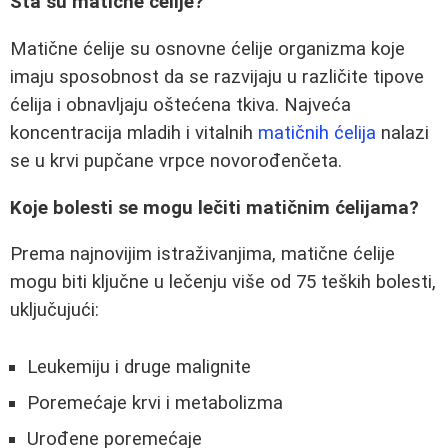
Šta su matične ćelije?
Matične ćelije su osnovne ćelije organizma koje
imaju sposobnost da se razvijaju u različite tipove
ćelija i obnavljaju oštećena tkiva. Najveća
koncentracija mladih i vitalnih
matičnih ćelija
nalazi
se u krvi pupčane vrpce novorođenčeta.
Koje bolesti se mogu lečiti matičnim ćelijama?
Prema najnovijim istraživanjima, matične ćelije
mogu biti ključne u lečenju više od 75 teških bolesti,
uključujući:
Leukemiju i druge malignite
Poremećaje krvi i metabolizma
Urođene poremećaje