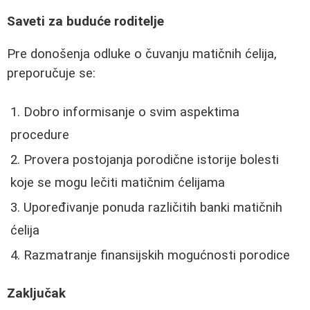
Saveti za buduće roditelje
Pre donošenja odluke o čuvanju matičnih ćelija,
preporučuje se:
Dobro informisanje o svim aspektima
procedure
Provera postojanja porodične istorije bolesti
koje se mogu lečiti matičnim ćelijama
Upoređivanje ponuda različitih banki matičnih
ćelija
Razmatranje finansijskih mogućnosti porodice
Zaključak