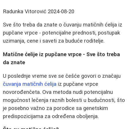
Radunka Vitorović
2024-08-20
Sve što treba da znate o čuvanju matičnih ćelija iz
pupčane vrpce - potencijalne prednosti, postupak
uzimanja, cene i saveti za buduće roditelje.
Matične ćelije iz pupčane vrpce - Sve što treba
da znate
U poslednje vreme sve se češće govori o značaju
čuvanja matičnih ćelija
iz pupčane vrpce
novorođenčeta. Ova metoda nudi potencijalnu
mogućnost lečenja raznih bolesti u budućnosti, što
je posebno važno za porodice sa genetskim
predispozicijama za određena oboljenja.