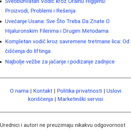
Sveobuhvatan Vodič kroz Oralnu Higijenu:
Proizvodi, Problemi i Rešenja
Uvećanje Usana: Sve Što Treba Da Znate O
Hijaluronskim Filerima i Drugim Metodama
Kompletan vodič kroz savremene tretmane lica: Od
čišćenja do liftinga
Najbolje vežbe za jačanje i podizanje zadnjice
O nama
|
Kontakt
|
Politika privatnosti
|
Uslovi
korišćenja
|
Marketinški servisi
Urednici i autori ne preuzimaju nikakvu odgovornost