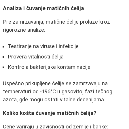
Analiza i čuvanje matičnih ćelija
Pre zamrzavanja, matične ćelije prolaze kroz
rigorozne analize:
Testiranje na viruse i infekcije
Provera vitalnosti ćelija
Kontrola bakterijske kontaminacije
Uspešno prikupljene ćelije se zamrzavaju na
temperaturi od -196°C u gasovitoj fazi tečnog
azota, gde mogu ostati vitalne decenijama.
Koliko košta čuvanje matičnih ćelija?
Cene variraju u zavisnosti od zemlje i banke: