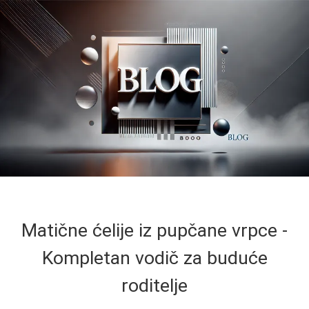
Matične ćelije iz pupčane vrpce -
Kompletan vodič za buduće
roditelje