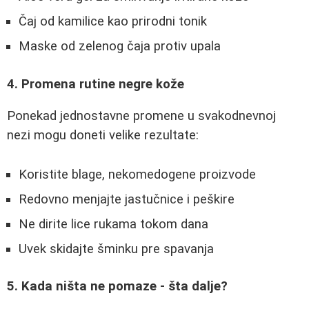
Čaj od kamilice kao prirodni tonik
Maske od zelenog čaja protiv upala
4. Promena rutine negre kože
Ponekad jednostavne promene u svakodnevnoj
nezi mogu doneti velike rezultate:
Koristite blage, nekomedogene proizvode
Redovno menjajte jastučnice i peškire
Ne dirite lice rukama tokom dana
Uvek skidajte šminku pre spavanja
5. Kada ništa ne pomaze - šta dalje?