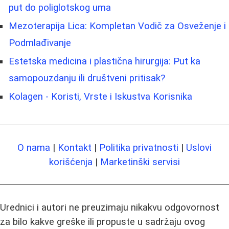
put do poliglotskog uma
Mezoterapija Lica: Kompletan Vodič za Osveženje i
Podmlađivanje
Estetska medicina i plastična hirurgija: Put ka
samopouzdanju ili društveni pritisak?
Kolagen - Koristi, Vrste i Iskustva Korisnika
O nama
|
Kontakt
|
Politika privatnosti
|
Uslovi
korišćenja
|
Marketinški servisi
Urednici i autori ne preuzimaju nikakvu odgovornost
za bilo kakve greške ili propuste u sadržaju ovog