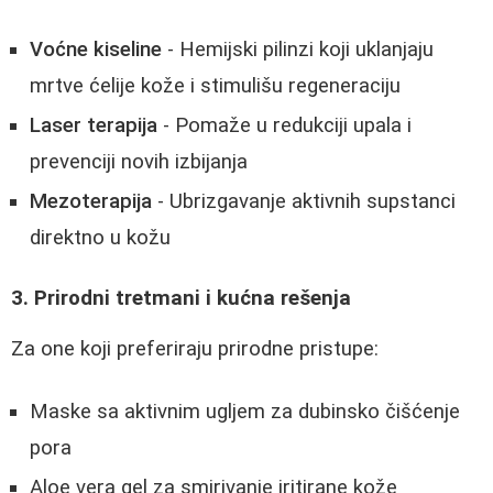
Voćne kiseline
- Hemijski pilinzi koji uklanjaju
mrtve ćelije kože i stimulišu regeneraciju
Laser terapija
- Pomaže u redukciji upala i
prevenciji novih izbijanja
Mezoterapija
- Ubrizgavanje aktivnih supstanci
direktno u kožu
3. Prirodni tretmani i kućna rešenja
Za one koji preferiraju prirodne pristupe:
Maske sa aktivnim ugljem za dubinsko čišćenje
pora
Aloe vera gel za smirivanje iritirane kože