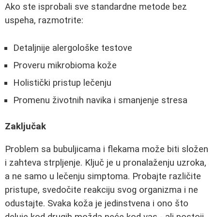
Ako ste isprobali sve standardne metode bez
uspeha, razmotrite:
Detaljnije alergološke testove
Proveru mikrobioma kože
Holistički pristup lečenju
Promenu životnih navika i smanjenje stresa
Zaključak
Problem sa bubuljicama i flekama može biti složen
i zahteva strpljenje. Ključ je u pronalaženju uzroka,
a ne samo u lečenju simptoma. Probajte različite
pristupe, svedočite reakciju svog organizma i ne
odustajte. Svaka koža je jedinstvena i ono što
deluje kod drugih možda neće kod vas - ali postoji