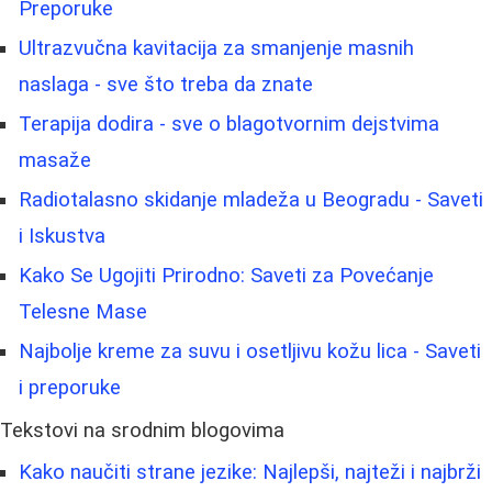
Preporuke
Ultrazvučna kavitacija za smanjenje masnih
naslaga - sve što treba da znate
Terapija dodira - sve o blagotvornim dejstvima
masaže
Radiotalasno skidanje mladeža u Beogradu - Saveti
i Iskustva
Kako Se Ugojiti Prirodno: Saveti za Povećanje
Telesne Mase
Najbolje kreme za suvu i osetljivu kožu lica - Saveti
i preporuke
Tekstovi na srodnim blogovima
Kako naučiti strane jezike: Najlepši, najteži i najbrži