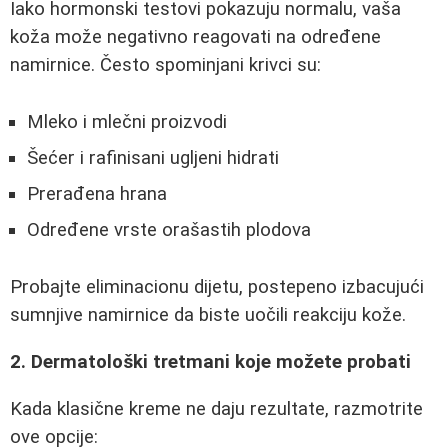
Iako hormonski testovi pokazuju normalu, vaša
koža može negativno reagovati na određene
namirnice. Često spominjani krivci su:
Mleko i mlečni proizvodi
Šećer i rafinisani ugljeni hidrati
Prerađena hrana
Određene vrste orašastih plodova
Probajte eliminacionu dijetu, postepeno izbacujući
sumnjive namirnice da biste uočili reakciju kože.
2. Dermatološki tretmani koje možete probati
Kada klasične kreme ne daju rezultate, razmotrite
ove opcije: