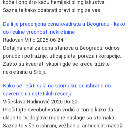
kože i ono što kažu hemijski piling iskustva.
Saznajte kako odabrati pravi piling za vas.
Da li je precenjena cena kvadrata u Beogradu - kako
do realne vrednosti nekretnine
Radovan Vitić
2026-06-24
Detaljna analiza cena stanova u Beogradu: odnos
ponude i potražnje, uticaj plata, poreza i korupcije.
Zašto su kvadrati skupi i gde se kreće tržište
nekretnina u Srbiji.
Kako se rešiti sala na stomaku: od ishrane do
savremenih estetskih rešenja
Višeslava Radinović
2026-06-20
Pročitajte sveobuhvatan vodič o tome kako da
uklonite tvrdoglave masne naslage sa stomaka.
Saznajte više o ishrani, vežbanju, anticelulit masaži