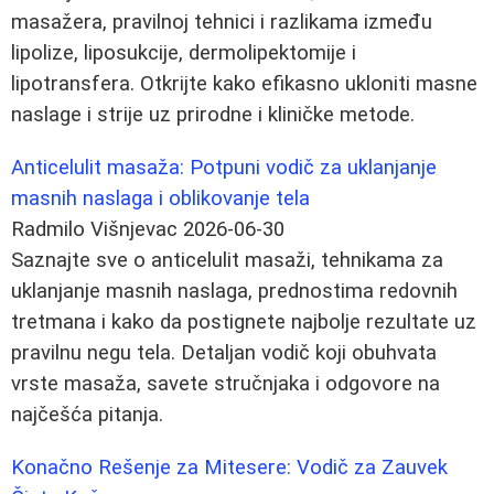
masažera, pravilnoj tehnici i razlikama između
lipolize, liposukcije, dermolipektomije i
lipotransfera. Otkrijte kako efikasno ukloniti masne
naslage i strije uz prirodne i kliničke metode.
Anticelulit masaža: Potpuni vodič za uklanjanje
masnih naslaga i oblikovanje tela
Radmilo Višnjevac
2026-06-30
Saznajte sve o anticelulit masaži, tehnikama za
uklanjanje masnih naslaga, prednostima redovnih
tretmana i kako da postignete najbolje rezultate uz
pravilnu negu tela. Detaljan vodič koji obuhvata
vrste masaža, savete stručnjaka i odgovore na
najčešća pitanja.
Konačno Rešenje za Mitesere: Vodič za Zauvek