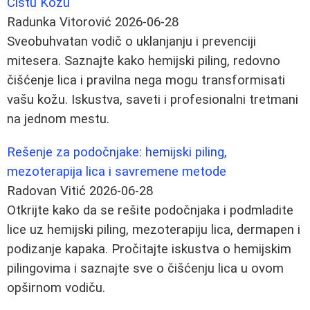
Čistu Kožu
Radunka Vitorović
2026-06-28
Sveobuhvatan vodič o uklanjanju i prevenciji
mitesera. Saznajte kako hemijski piling, redovno
čišćenje lica i pravilna nega mogu transformisati
vašu kožu. Iskustva, saveti i profesionalni tretmani
na jednom mestu.
Rešenje za podočnjake: hemijski piling,
mezoterapija lica i savremene metode
Radovan Vitić
2026-06-28
Otkrijte kako da se rešite podočnjaka i podmladite
lice uz hemijski piling, mezoterapiju lica, dermapen i
podizanje kapaka. Pročitajte iskustva o hemijskim
pilingovima i saznajte sve o čišćenju lica u ovom
opširnom vodiču.