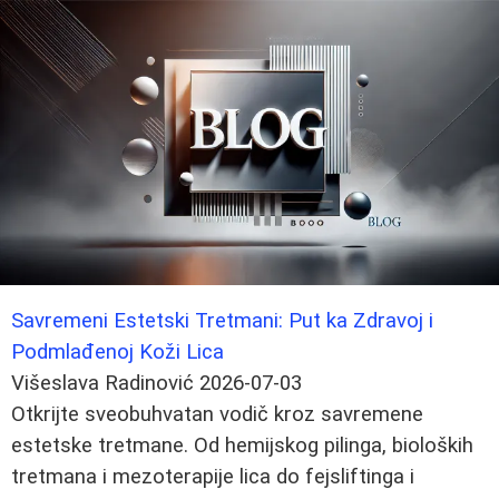
Savremeni Estetski Tretmani: Put ka Zdravoj i
Podmlađenoj Koži Lica
Višeslava Radinović
2026-07-03
Otkrijte sveobuhvatan vodič kroz savremene
estetske tretmane. Od hemijskog pilinga, bioloških
tretmana i mezoterapije lica do fejsliftinga i