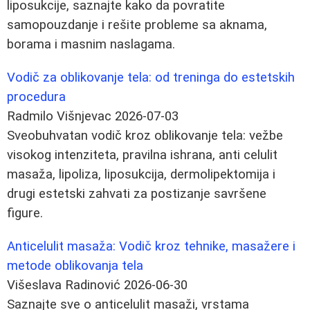
liposukcije, saznajte kako da povratite
samopouzdanje i rešite probleme sa aknama,
borama i masnim naslagama.
Vodič za oblikovanje tela: od treninga do estetskih
procedura
Radmilo Višnjevac
2026-07-03
Sveobuhvatan vodič kroz oblikovanje tela: vežbe
visokog intenziteta, pravilna ishrana, anti celulit
masaža, lipoliza, liposukcija, dermolipektomija i
drugi estetski zahvati za postizanje savršene
figure.
Anticelulit masaža: Vodič kroz tehnike, masažere i
metode oblikovanja tela
Višeslava Radinović
2026-06-30
Saznajte sve o anticelulit masaži, vrstama