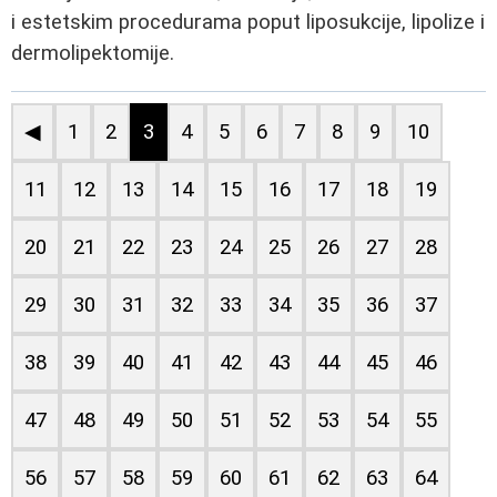
i estetskim procedurama poput liposukcije, lipolize i
dermolipektomije.
◀
1
2
3
4
5
6
7
8
9
10
11
12
13
14
15
16
17
18
19
20
21
22
23
24
25
26
27
28
29
30
31
32
33
34
35
36
37
38
39
40
41
42
43
44
45
46
47
48
49
50
51
52
53
54
55
56
57
58
59
60
61
62
63
64