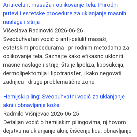
Anti-celulit masaža i oblikovanje tela: Prirodni
putevi i estetske procedure za uklanjanje masnih
naslaga i strija
Višeslava Radinović
2026-06-26
Sveobuhvatan vodič o anti-celulit masaži,
estetskim procedurama i prirodnim metodama za
oblikovanje tela. Saznajte kako efikasno ukloniti
masne naslage i strije, šta je lipoliza, liposukcija,
dermolipektomija i lipotransfer, i kako negovati
zadnjicu i druge problematične zone.
Hemijski piling: Sveobuhvatni vodič za uklanjanje
akni i obnavljanje kože
Radmilo Višnjevac
2026-06-25
Detaljan vodič o hemijskim pilingovima, njihovom
dejstvu na uklanjanje akni, čišćenje lica, obnavljanje