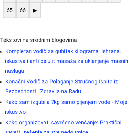
65
66
▶
Tekstovi na srodnim blogovima
Kompletan vodič za gubitak kilograma: Ishrana,
iskustva i anti celulit masaža za uklanjanje masnih
naslaga
Konačni Vodič za Polaganje Stručnog Ispita iz
Bezbednosti i Zdravlja na Radu
Kako sam izgubila 7kg samo pijenjem vode - Moje
iskustvo
Kako organizovati savršeno venčanje: Praktični
saveti i rešenja za sve nedoumice