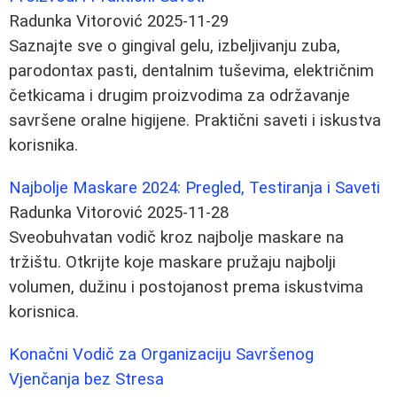
Radunka Vitorović
2025-11-29
Saznajte sve o gingival gelu, izbeljivanju zuba,
parodontax pasti, dentalnim tuševima, električnim
četkicama i drugim proizvodima za održavanje
savršene oralne higijene. Praktični saveti i iskustva
korisnika.
Najbolje Maskare 2024: Pregled, Testiranja i Saveti
Radunka Vitorović
2025-11-28
Sveobuhvatan vodič kroz najbolje maskare na
tržištu. Otkrijte koje maskare pružaju najbolji
volumen, dužinu i postojanost prema iskustvima
korisnica.
Konačni Vodič za Organizaciju Savršenog
Vjenčanja bez Stresa