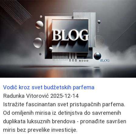
Vodič kroz svet budžetskih parfema
Radunka Vitorović
2025-12-14
Istražite fascinantan svet pristupačnih parfema.
Od omiljenih mirisa iz detinjstva do savremenih
duplikata luksuznih brendova - pronađite savršen
miris bez prevelike investicije.