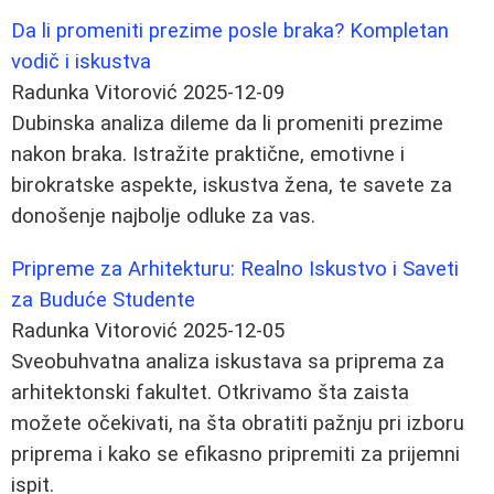
Da li promeniti prezime posle braka? Kompletan
vodič i iskustva
Radunka Vitorović
2025-12-09
Dubinska analiza dileme da li promeniti prezime
nakon braka. Istražite praktične, emotivne i
birokratske aspekte, iskustva žena, te savete za
donošenje najbolje odluke za vas.
Pripreme za Arhitekturu: Realno Iskustvo i Saveti
za Buduće Studente
Radunka Vitorović
2025-12-05
Sveobuhvatna analiza iskustava sa priprema za
arhitektonski fakultet. Otkrivamo šta zaista
možete očekivati, na šta obratiti pažnju pri izboru
priprema i kako se efikasno pripremiti za prijemni
ispit.