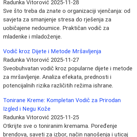
Radunka Vitorović
2025-11-28
Sve što treba da znate o organizaciji vjenčanja: od
savjeta za smanjenje stresa do rješenja za
uobičajene nedoumice. Praktičan vodič za
mladenke i mladoženje.
Vodič kroz Dijete i Metode Mršavljenja
Radunka Vitorović
2025-11-27
Sveobuhvatan vodič kroz popularne dijete i metode
za mršavljenje. Analiza efekata, prednosti i
potencijalnih rizika različitih režima ishrane.
Tonirane Kreme: Kompletan Vodič za Prirodan
Izgled i Negu Kože
Radunka Vitorović
2025-11-25
Otkrijte sve o toniranim kremama. Poređenje
brendova, saveti za izbor, način nanošenja i uticaj