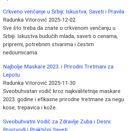
Crkveno venčanje u Srbiji: Iskustva, Saveti i Pravila
Radunka Vitorović
2025-12-02
Sve što treba da znate o crkvenom venčanju u
Srbiji. Iskustva budućih mlada, saveti o cenama,
pripremi, potrebnim stvarima i čestim
nedoumicama.
Najbolje Maskare 2023. i Prirodni Tretmani za
Lepotu
Radunka Vitorović
2025-11-30
Sveobuhvatan vodič kroz najkvalitetnije maskare
2023. godine i efikasne prirodne tretmane za negu
kose, trepavica i kože.
Sveobuhvatni Vodič za Zdravlje Zuba i Desni:
Proizvodi i Praktični Saveti