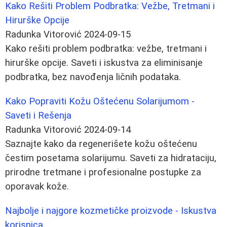
Kako Rešiti Problem Podbratka: Vežbe, Tretmani i
Hirurške Opcije
Radunka Vitorović
2024-09-15
Kako rešiti problem podbratka: vežbe, tretmani i
hirurške opcije. Saveti i iskustva za eliminisanje
podbratka, bez navođenja ličnih podataka.
Kako Popraviti Kožu Oštećenu Solarijumom -
Saveti i Rešenja
Radunka Vitorović
2024-09-14
Saznajte kako da regenerišete kožu oštećenu
čestim posetama solarijumu. Saveti za hidrataciju,
prirodne tretmane i profesionalne postupke za
oporavak kože.
Najbolje i najgore kozmetičke proizvode - Iskustva
korisnica