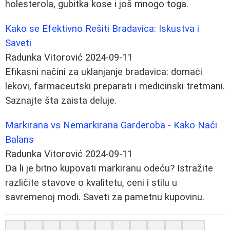
holesterola, gubitka kose i još mnogo toga.
Kako se Efektivno Rešiti Bradavica: Iskustva i
Saveti
Radunka Vitorović
2024-09-11
Efikasni načini za uklanjanje bradavica: domaći
lekovi, farmaceutski preparati i medicinski tretmani.
Saznajte šta zaista deluje.
Markirana vs Nemarkirana Garderoba - Kako Naći
Balans
Radunka Vitorović
2024-09-11
Da li je bitno kupovati markiranu odeću? Istražite
različite stavove o kvalitetu, ceni i stilu u
savremenoj modi. Saveti za pametnu kupovinu.