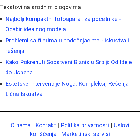
Tekstovi na srodnim blogovima
Najbolji kompaktni fotoaparat za početnike -
Odabir idealnog modela
Problemi sa filerima u podočnjacima - iskustva i
rešenja
Kako Pokrenuti Sopstveni Biznis u Srbiji: Od Ideje
do Uspeha
Estetske Intervencije Noga: Kompleksi, Rešenja i
Lična Iskustva
O nama
|
Kontakt
|
Politika privatnosti
|
Uslovi
korišćenja
|
Marketinški servisi