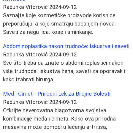
Radunka Vitorović
2024-09-12
Saznajte koje kozmetičke proizvode korisnice
preporučuju, a koje smatraju bacanjem novca.
Saveti za negu lica, kose i sminkanje.
Abdominoplastika nakon trudnoće: Iskustva i saveti
Radunka Vitorović
2024-09-12
Sve što treba da znate o abdominoplastici nakon
više trudnoća. Iskustva žena, saveti za oporavak i
kako izabrati hirurga.
Med i Cimet - Prirodni Lek za Brojne Bolesti
Radunka Vitorović
2024-09-12
Otkrijte neverovatna blagotvorna svojstva
kombinacije meda i cimeta. Kako ova prirodna
mešavina može pomoći u lečenju artritisa,