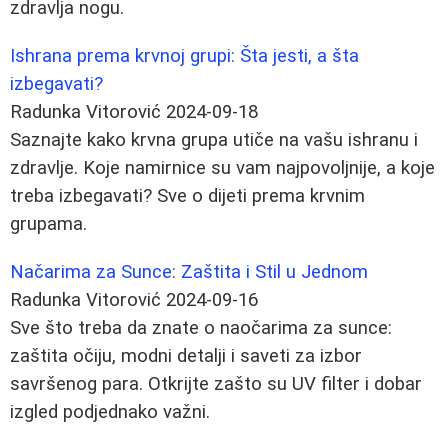
zdravlja nogu.
Ishrana prema krvnoj grupi: Šta jesti, a šta
izbegavati?
Radunka Vitorović
2024-09-18
Saznajte kako krvna grupa utiče na vašu ishranu i
zdravlje. Koje namirnice su vam najpovoljnije, a koje
treba izbegavati? Sve o dijeti prema krvnim
grupama.
Načarima za Sunce: Zaštita i Stil u Jednom
Radunka Vitorović
2024-09-16
Sve što treba da znate o naočarima za sunce:
zaštita očiju, modni detalji i saveti za izbor
savršenog para. Otkrijte zašto su UV filter i dobar
izgled podjednako važni.