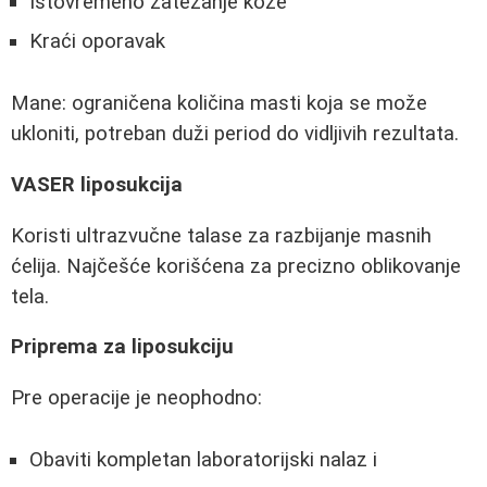
Istovremeno zatezanje kože
Kraći oporavak
Mane: ograničena količina masti koja se može
ukloniti, potreban duži period do vidljivih rezultata.
VASER liposukcija
Koristi ultrazvučne talase za razbijanje masnih
ćelija. Najčešće korišćena za precizno oblikovanje
tela.
Priprema za liposukciju
Pre operacije je neophodno:
Obaviti kompletan laboratorijski nalaz i