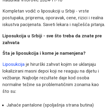
Kompletan vodič o liposukciji u Srbiji - vrste
postupaka, priprema, oporavak, cene, rizici i realna
iskustva pacijenata. Saveti lekara i najčešća pitanja.
Liposukcija u Srbiji - sve što treba da znate pre
zahvata
Šta je liposukcija i kome je namenjena?
Liposukcija
je hirurški zahvat kojim se uklanjaju
lokalizirani masni depoi koji ne reaguju na dijetu i
vežbanje. Najbolje rezultate daje kod osoba
normalne težine sa problematičnim zonama kao
što su:
Jahaće pantalone (spoljašnja strana butina)