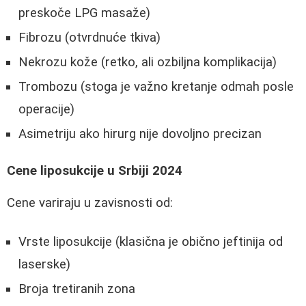
preskoče LPG masaže)
Fibrozu (otvrdnuće tkiva)
Nekrozu kože (retko, ali ozbiljna komplikacija)
Trombozu (stoga je važno kretanje odmah posle
operacije)
Asimetriju ako hirurg nije dovoljno precizan
Cene liposukcije u Srbiji 2024
Cene variraju u zavisnosti od:
Vrste liposukcije (klasična je obično jeftinija od
laserske)
Broja tretiranih zona