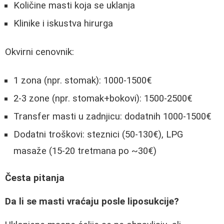
Količine masti koja se uklanja
Klinike i iskustva hirurga
Okvirni cenovnik:
1 zona (npr. stomak): 1000-1500€
2-3 zone (npr. stomak+bokovi): 1500-2500€
Transfer masti u zadnjicu: dodatnih 1000-1500€
Dodatni troškovi: steznici (50-130€), LPG
masaže (15-20 tretmana po ~30€)
Česta pitanja
Da li se masti vraćaju posle liposukcije?