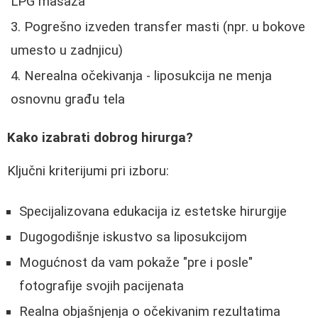
LPG masaža
Pogrešno izveden transfer masti (npr. u bokove
umesto u zadnjicu)
Nerealna očekivanja - liposukcija ne menja
osnovnu građu tela
Kako izabrati dobrog hirurga?
Ključni kriterijumi pri izboru:
Specijalizovana edukacija iz estetske hirurgije
Dugogodišnje iskustvo sa liposukcijom
Mogućnost da vam pokaže "pre i posle"
fotografije svojih pacijenata
Realna objašnjenja o očekivanim rezultatima