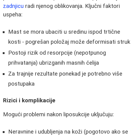
zadnjicu
radi njenog oblikovanja. Ključni faktori
uspeha:
Mast se mora ubaciti u sredinu ispod trtične
kosti - pogrešan položaj može deformisati struk
Postoji rizik od resorpcije (nepotpunog
prihvatanja) ubrizganih masnih ćelija
Za trajnije rezultate ponekad je potrebno više
postupaka
Rizici i komplikacije
Mogući problemi nakon liposukcije uključuju:
Neravnine i udubljenja na koži (pogotovo ako se