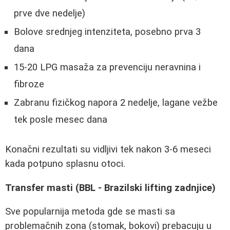
prve dve nedelje)
Bolove srednjeg intenziteta, posebno prva 3
dana
15-20 LPG masaža za prevenciju neravnina i
fibroze
Zabranu fizičkog napora 2 nedelje, lagane vežbe
tek posle mesec dana
Konačni rezultati su vidljivi tek nakon 3-6 meseci
kada potpuno splasnu otoci.
Transfer masti (BBL - Brazilski lifting zadnjice)
Sve popularnija metoda gde se masti sa
problemačnih zona (stomak, bokovi) prebacuju u