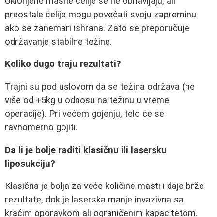
Uklonjene masne ćelije se ne obnavljaju, ali
preostale ćelije mogu povećati svoju zapreminu
ako se zanemari ishrana. Zato se preporučuje
održavanje stabilne težine.
Koliko dugo traju rezultati?
Trajni su pod uslovom da se težina održava (ne
više od +5kg u odnosu na težinu u vreme
operacije). Pri većem gojenju, telo će se
ravnomerno gojiti.
Da li je bolje raditi klasičnu ili lasersku
liposukciju?
Klasična je bolja za veće količine masti i daje brže
rezultate, dok je laserska manje invazivna sa
kraćim oporavkom ali ograničenim kapacitetom.