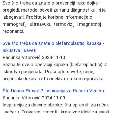
Sve što treba da znate o prevenciji raka dojke –
pregledi, metode, saveti za ranu dijagnostiku i šta
izbegavati. Pročitajte korisne informacije o
mamografiji, ultrazvuku, termoviziji i magnetnoj
rezonanci.
Sve što treba da znate o blefaroplastici kapaka -
Iskustva i saveti
Radunka Vitorović
2024-11-10
Saznajte sve o operaciji kapaka (blefaroplastici) iz
iskustva pacijenata. Pročitajte savete, cene,
preporuke lekara i šta očekivati tokom oporavka.
Šta Danas Skuvati? Inspiracija za Ručak i Večeru
Radunka Vitorović
2024-11-09
Inspiracija za dnevne obroke: šta spremiti za ručak
i večeru. Provereni recepti i kreativne ideje za svaki