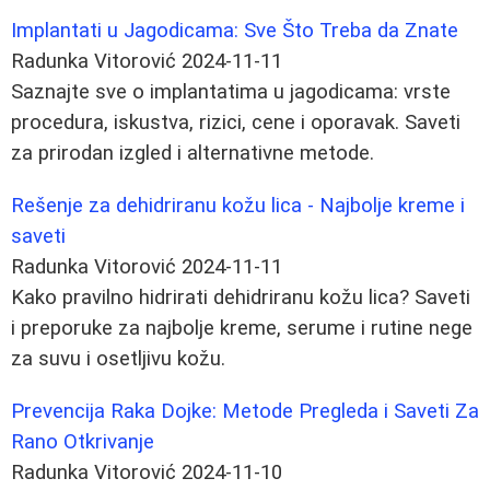
Implantati u Jagodicama: Sve Što Treba da Znate
Radunka Vitorović
2024-11-11
Saznajte sve o implantatima u jagodicama: vrste
procedura, iskustva, rizici, cene i oporavak. Saveti
za prirodan izgled i alternativne metode.
Rešenje za dehidriranu kožu lica - Najbolje kreme i
saveti
Radunka Vitorović
2024-11-11
Kako pravilno hidrirati dehidriranu kožu lica? Saveti
i preporuke za najbolje kreme, serume i rutine nege
za suvu i osetljivu kožu.
Prevencija Raka Dojke: Metode Pregleda i Saveti Za
Rano Otkrivanje
Radunka Vitorović
2024-11-10