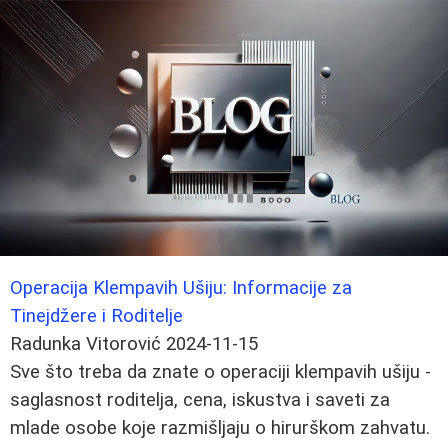
Operacija Klempavih Ušiju: Informacije za
Tinejdžere i Roditelje
Radunka Vitorović
2024-11-15
Sve što treba da znate o operaciji klempavih ušiju -
saglasnost roditelja, cena, iskustva i saveti za
mlade osobe koje razmišljaju o hirurškom zahvatu.