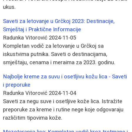
ukus.
Saveti za letovanje u Grčkoj 2023: Destinacije,
Smještaj i Praktične Informacije
Radunka Vitorović
2024-11-05
Kompletan vodič za letovanje u Grčkoj sa
iskustvima putnika. Saveti o destinacijama,
smještaju, cenama i meraima za 2023. godinu.
Najbolje kreme za suvu i osetljivu kožu lica - Saveti
i preporuke
Radunka Vitorović
2024-11-04
Saveti za negu suve i osetljive kože lica. Istražite
preporuke za kreme i rutine nege koje odgovaraju
različitim tipovima kože.
Mezoterapija lica: Kompletan vodič kroz tretmane i