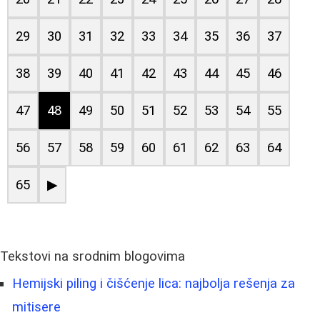
29
30
31
32
33
34
35
36
37
38
39
40
41
42
43
44
45
46
47
48
49
50
51
52
53
54
55
56
57
58
59
60
61
62
63
64
65
▶
Tekstovi na srodnim blogovima
Hemijski piling i čišćenje lica: najbolja rešenja za
mitisere