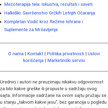
Mezoterapija tela: Iskustva, rezultati i saveti
Halkidiki: Savršenstvo Grčkih Letnjih Očaranja
Kompletan Vodič kroz Režime Ishrane i
Suplemente za Mršavljenje
O nama
|
Kontakt
|
Politika privatnosti
|
Uslovi
korišćenja
|
Marketinški servisi
Urednici i autori ne preuzimaju nikakvu odgovornost
za bilo kakve greške ili propuste u sadržaju ovog
sajta. Informacije sadržane na ovom sajtu pružaju se
u stanju „takvom kakve jesu“, bez garancija u pogledu