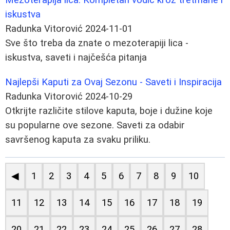
iskustva
Radunka Vitorović
2024-11-01
Sve što treba da znate o mezoterapiji lica -
iskustva, saveti i najčešća pitanja
Najlepši Kaputi za Ovaj Sezonu - Saveti i Inspiracija
Radunka Vitorović
2024-10-29
Otkrijte različite stilove kaputa, boje i dužine koje
su popularne ove sezone. Saveti za odabir
savršenog kaputa za svaku priliku.
◀
1
2
3
4
5
6
7
8
9
10
11
12
13
14
15
16
17
18
19
20
21
22
23
24
25
26
27
28