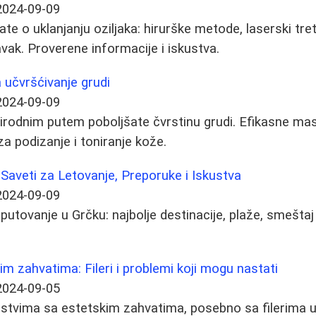
2024-09-09
te o uklanjanju oziljaka: hirurške metode, laserski tre
avak. Proverene informacije i iskustva.
 učvršćivanje grudi
2024-09-09
irodnim putem poboljšate čvrstinu grudi. Efikasne ma
a podizanje i toniranje kože.
aveti za Letovanje, Preporuke i Iskustva
2024-09-09
 putovanje u Grčku: najbolje destinacije, plaže, smeštaj 
im zahvatima: Fileri i problemi koji mogu nastati
2024-09-05
ustvima sa estetskim zahvatima, posebno sa filerima u