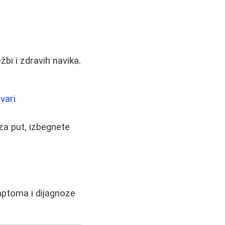
bi i zdravih navika.
vari
za put, izbegnete
ptoma i dijagnoze