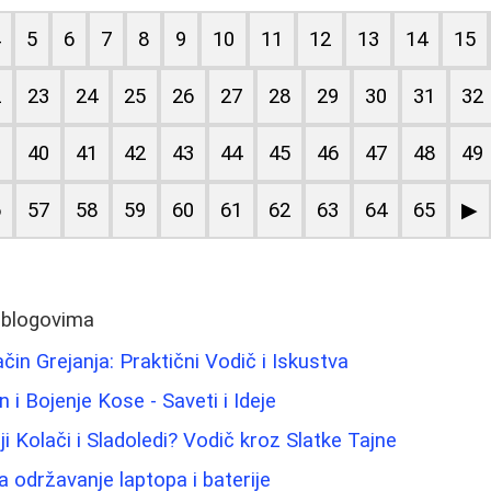
4
5
6
7
8
9
10
11
12
13
14
15
2
23
24
25
26
27
28
29
30
31
32
9
40
41
42
43
44
45
46
47
48
49
6
57
58
59
60
61
62
63
64
65
▶
 blogovima
in Grejanja: Praktični Vodič i Iskustva
n i Bojenje Kose - Saveti i Ideje
ji Kolači i Sladoledi? Vodič kroz Slatke Tajne
 održavanje laptopa i baterije