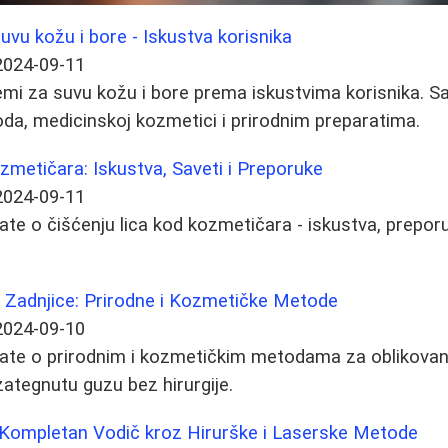
uvu kožu i bore - Iskustva korisnika
2024-09-11
remi za suvu kožu i bore prema iskustvima korisnika. Sa
da, medicinskoj kozmetici i prirodnim preparatima.
ozmetičara: Iskustva, Saveti i Preporuke
2024-09-11
ate o čišćenju lica kod kozmetičara - iskustva, preporu
e Zadnjice: Prirodne i Kozmetičke Metode
2024-09-10
nate o prirodnim i kozmetičkim metodama za oblikovan
zategnutu guzu bez hirurgije.
: Kompletan Vodič kroz Hirurške i Laserske Metode