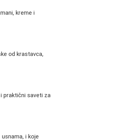
tmani, kreme i
ske od krastavca,
i praktični saveti za
 usnama, i koje