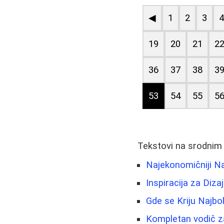
◀
1
2
3
19
20
21
2
36
37
38
3
53
54
55
5
Tekstovi na srodnim
Najekonomičniji Nač
Inspiracija za Dizaj
Gde se Kriju Najbol
Kompletan vodič za