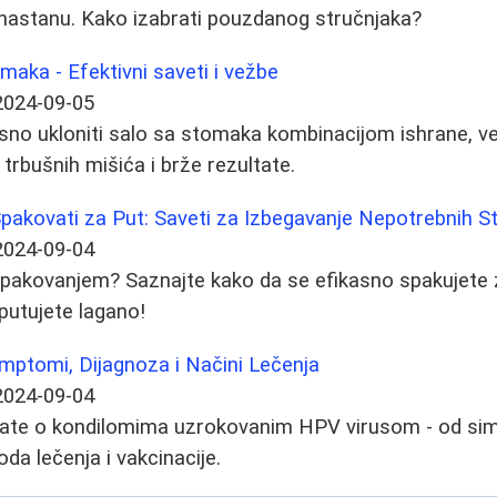
astanu. Kako izabrati pouzdanog stručnjaka?
aka - Efektivni saveti i vežbe
2024-09-05
sno ukloniti salo sa stomaka kombinacijom ishrane, vež
trbušnih mišića i brže rezultate.
akovati za Put: Saveti za Izbegavanje Nepotrebnih St
2024-09-04
a pakovanjem? Saznajte kako da se efikasno spakujete 
 putujete lagano!
mptomi, Dijagnoza i Načini Lečenja
2024-09-04
nate o kondilomima uzrokovanim HPV virusom - od sim
a lečenja i vakcinacije.