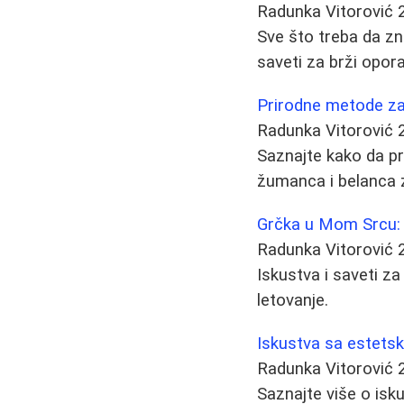
Radunka Vitorović
Sve što treba da zna
saveti za brži opor
Prirodne metode za
Radunka Vitorović
Saznajte kako da pr
žumanca i belanca z
Grčka u Mom Srcu: S
Radunka Vitorović
Iskustva i saveti za
letovanje.
Iskustva sa estetsk
Radunka Vitorović
Saznajte više o isk