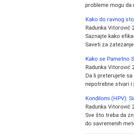
probleme mogu da n
Kako do ravnog stom
Radunka Vitorović
Saznajte kako efika
Saveti za zatezanje 
Kako se Pametno Sp
Radunka Vitorović
Da li preterujete s
nepotrebne stvari i
Kondilomi (HPV): Si
Radunka Vitorović
Sve što treba da z
do savremenih metod