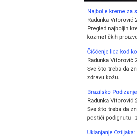
Najbolje kreme za s
Radunka Vitorović
Pregled najboljih k
kozmetičkih proizvo
Čišćenje lica kod k
Radunka Vitorović
Sve što treba da zn
zdravu kožu.
Brazilsko Podizanj
Radunka Vitorović
Sve što treba da z
postići podignutu i 
Uklanjanje Oziljaka