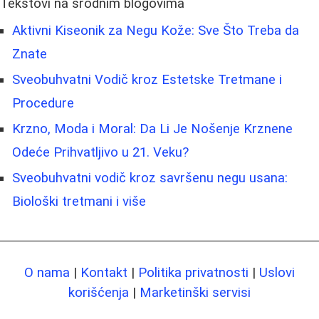
Tekstovi na srodnim blogovima
Aktivni Kiseonik za Negu Kože: Sve Što Treba da
Znate
Sveobuhvatni Vodič kroz Estetske Tretmane i
Procedure
Krzno, Moda i Moral: Da Li Je Nošenje Krznene
Odeće Prihvatljivo u 21. Veku?
Sveobuhvatni vodič kroz savršenu negu usana:
Biološki tretmani i više
O nama
|
Kontakt
|
Politika privatnosti
|
Uslovi
korišćenja
|
Marketinški servisi