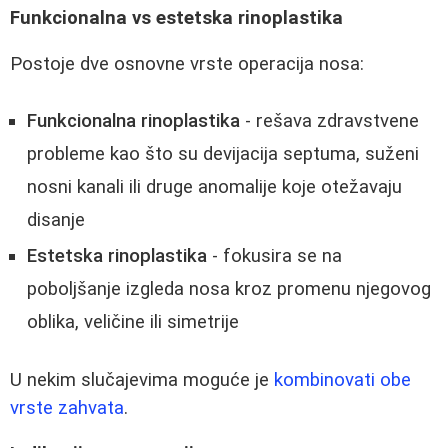
Funkcionalna vs estetska rinoplastika
Postoje dve osnovne vrste operacija nosa:
Funkcionalna rinoplastika
- rešava zdravstvene
probleme kao što su devijacija septuma, suženi
nosni kanali ili druge anomalije koje otežavaju
disanje
Estetska rinoplastika
- fokusira se na
poboljšanje izgleda nosa kroz promenu njegovog
oblika, veličine ili simetrije
U nekim slučajevima moguće je
kombinovati obe
vrste zahvata
.