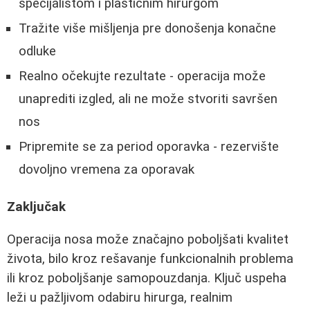
specijalistom i plastičnim hirurgom
Tražite više mišljenja pre donošenja konačne
odluke
Realno očekujte rezultate - operacija može
unaprediti izgled, ali ne može stvoriti savršen
nos
Pripremite se za period oporavka - rezervište
dovoljno vremena za oporavak
Zaključak
Operacija nosa može značajno poboljšati kvalitet
života, bilo kroz rešavanje funkcionalnih problema
ili kroz poboljšanje samopouzdanja. Ključ uspeha
leži u pažljivom odabiru hirurga, realnim