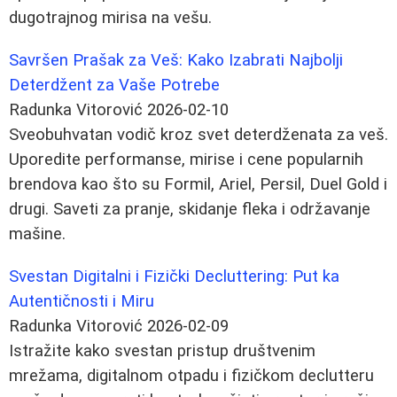
dugotrajnog mirisa na vešu.
Savršen Prašak za Veš: Kako Izabrati Najbolji
Deterdžent za Vaše Potrebe
Radunka Vitorović
2026-02-10
Sveobuhvatan vodič kroz svet deterdženata za veš.
Uporedite performanse, mirise i cene popularnih
brendova kao što su Formil, Ariel, Persil, Duel Gold i
drugi. Saveti za pranje, skidanje fleka i održavanje
mašine.
Svestan Digitalni i Fizički Decluttering: Put ka
Autentičnosti i Miru
Radunka Vitorović
2026-02-09
Istražite kako svestan pristup društvenim
mrežama, digitalnom otpadu i fizičkom declutteru