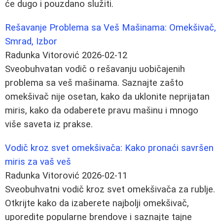
će dugo i pouzdano služiti.
Rešavanje Problema sa Veš Mašinama: Omekšivač,
Smrad, Izbor
Radunka Vitorović
2026-02-12
Sveobuhvatan vodič o rešavanju uobičajenih
problema sa veš mašinama. Saznajte zašto
omekšivač nije osetan, kako da uklonite neprijatan
miris, kako da odaberete pravu mašinu i mnogo
više saveta iz prakse.
Vodič kroz svet omekšivača: Kako pronaći savršen
miris za vaš veš
Radunka Vitorović
2026-02-11
Sveobuhvatni vodič kroz svet omekšivača za rublje.
Otkrijte kako da izaberete najbolji omekšivač,
uporedite popularne brendove i saznajte tajne