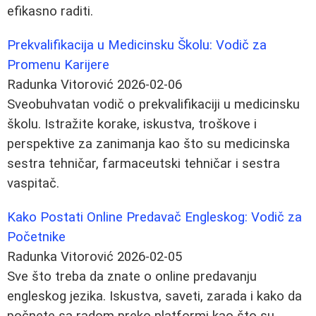
efikasno raditi.
Prekvalifikacija u Medicinsku Školu: Vodič za
Promenu Karijere
Radunka Vitorović
2026-02-06
Sveobuhvatan vodič o prekvalifikaciji u medicinsku
školu. Istražite korake, iskustva, troškove i
perspektive za zanimanja kao što su medicinska
sestra tehničar, farmaceutski tehničar i sestra
vaspitač.
Kako Postati Online Predavač Engleskog: Vodič za
Početnike
Radunka Vitorović
2026-02-05
Sve što treba da znate o online predavanju
engleskog jezika. Iskustva, saveti, zarada i kako da
počnete sa radom preko platformi kao što su