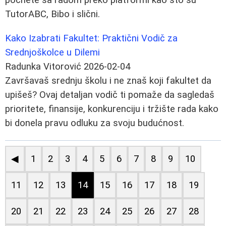
TutorABC, Bibo i slični.
Kako Izabrati Fakultet: Praktični Vodič za
Srednjoškolce u Dilemi
Radunka Vitorović
2026-02-04
Završavaš srednju školu i ne znaš koji fakultet da
upišeš? Ovaj detaljan vodič ti pomaže da sagledaš
prioritete, finansije, konkurenciju i tržište rada kako
bi donela pravu odluku za svoju budućnost.
◀
1
2
3
4
5
6
7
8
9
10
11
12
13
14
15
16
17
18
19
20
21
22
23
24
25
26
27
28