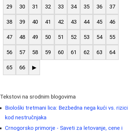
29
30
31
32
33
34
35
36
37
38
39
40
41
42
43
44
45
46
47
48
49
50
51
52
53
54
55
56
57
58
59
60
61
62
63
64
65
66
▶
Tekstovi na srodnim blogovima
Biološki tretmani lica: Bezbedna nega kući vs. rizici
kod nestručnjaka
Crnogorsko primorje - Saveti za letovanje, cene i