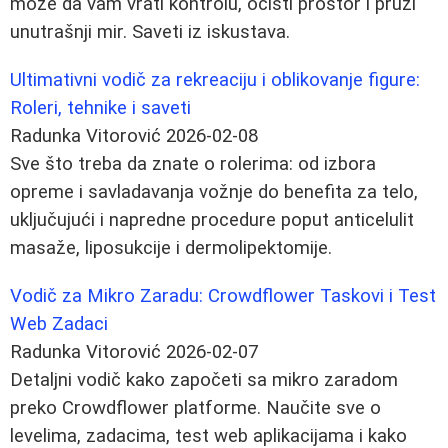
može da vam vrati kontrolu, očisti prostor i pruži
unutrašnji mir. Saveti iz iskustava.
Ultimativni vodič za rekreaciju i oblikovanje figure:
Roleri, tehnike i saveti
Radunka Vitorović
2026-02-08
Sve što treba da znate o rolerima: od izbora
opreme i savladavanja vožnje do benefita za telo,
uključujući i napredne procedure poput anticelulit
masaže, liposukcije i dermolipektomije.
Vodič za Mikro Zaradu: Crowdflower Taskovi i Test
Web Zadaci
Radunka Vitorović
2026-02-07
Detaljni vodič kako započeti sa mikro zaradom
preko Crowdflower platforme. Naučite sve o
levelima, zadacima, test web aplikacijama i kako