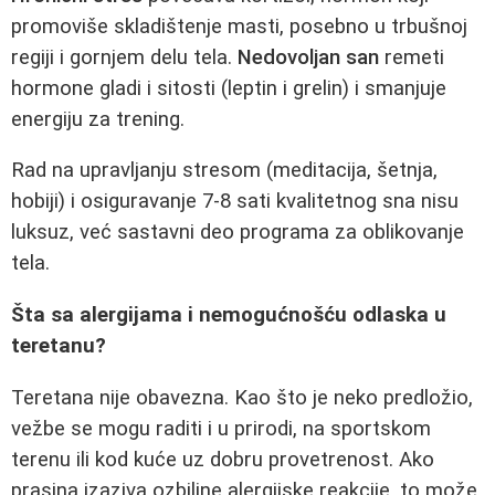
promoviše skladištenje masti, posebno u trbušnoj
regiji i gornjem delu tela.
Nedovoljan san
remeti
hormone gladi i sitosti (leptin i grelin) i smanjuje
energiju za trening.
Rad na upravljanju stresom (meditacija, šetnja,
hobiji) i osiguravanje 7-8 sati kvalitetnog sna nisu
luksuz, već sastavni deo programa za oblikovanje
tela.
Šta sa alergijama i nemogućnošću odlaska u
teretanu?
Teretana nije obavezna. Kao što je neko predložio,
vežbe se mogu raditi i u prirodi, na sportskom
terenu ili kod kuće uz dobru provetrenost. Ako
prasina izaziva ozbiljne alergijske reakcije, to može