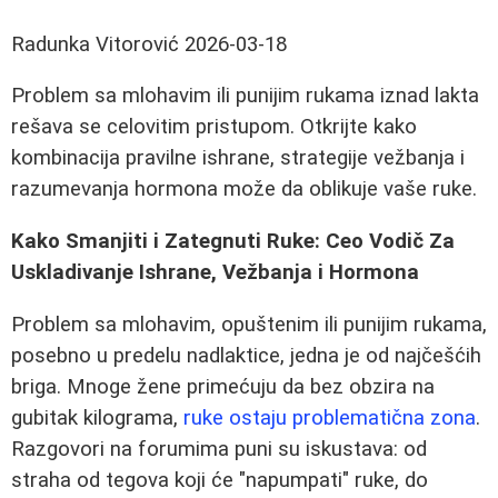
Radunka Vitorović
2026-03-18
Problem sa mlohavim ili punijim rukama iznad lakta
rešava se celovitim pristupom. Otkrijte kako
kombinacija pravilne ishrane, strategije vežbanja i
razumevanja hormona može da oblikuje vaše ruke.
Kako Smanjiti i Zategnuti Ruke: Ceo Vodič Za
Uskladivanje Ishrane, Vežbanja i Hormona
Problem sa mlohavim, opuštenim ili punijim rukama,
posebno u predelu nadlaktice, jedna je od najčešćih
briga. Mnoge žene primećuju da bez obzira na
gubitak kilograma,
ruke ostaju problematična zona
.
Razgovori na forumima puni su iskustava: od
straha od tegova koji će "napumpati" ruke, do