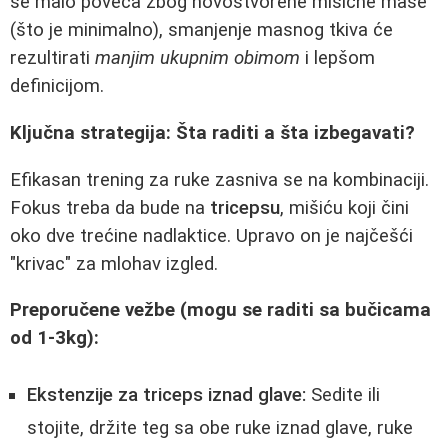
se malo poveća zbog novostvorene mišične mase
(što je minimalno), smanjenje masnog tkiva će
rezultirati
manjim ukupnim obimom
i lepšom
definicijom.
Ključna strategija: Šta raditi a šta izbegavati?
Efikasan trening za ruke zasniva se na kombinaciji.
Fokus treba da bude na
tricepsu
, mišiću koji čini
oko dve trećine nadlaktice. Upravo on je najčešći
"krivac" za mlohav izgled.
Preporučene vežbe (mogu se raditi sa bučicama
od 1-3kg):
Ekstenzije za triceps iznad glave:
Sedite ili
stojite, držite teg sa obe ruke iznad glave, ruke