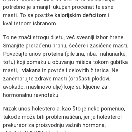
potrebno je smanjiti ukupan procenat telesne
masti. To se postiže
kalorijskim deficitom
i
kvalitetnom ishranom.
To ne znači strogu dijetu, već svesniji izbor hrane.
Smanjite prerađenu hranu, šećere i zasićene masti.
Povećajte unos
proteina
(piletina, riba, mahunarke,
tofu) koji pomažu u očuvanju mišića tokom gubitka
masti, i
vlakana
iz povrća i celovitih žitarica. Ne
zanemarujte zdrave masti (orašasti plodovi,
avokado, maslinovo ulje) koje su ključne za
hormonalnu ravnotežu.
Nizak unos holesterola, kao što je neko pomenuo,
takođe može biti problematičan, jer je holesterol
prekursor za proizvodnju važnih hormona,