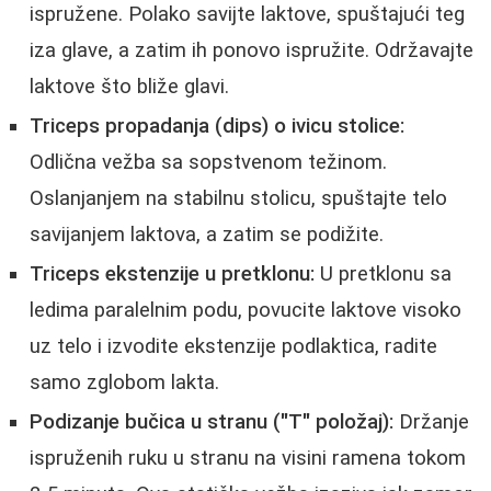
ispružene. Polako savijte laktove, spuštajući teg
iza glave, a zatim ih ponovo ispružite. Održavajte
laktove što bliže glavi.
Triceps propadanja (dips) o ivicu stolice:
Odlična vežba sa sopstvenom težinom.
Oslanjanjem na stabilnu stolicu, spuštajte telo
savijanjem laktova, a zatim se podižite.
Triceps ekstenzije u pretklonu:
U pretklonu sa
ledima paralelnim podu, povucite laktove visoko
uz telo i izvodite ekstenzije podlaktica, radite
samo zglobom lakta.
Podizanje bučica u stranu ("T" položaj):
Držanje
ispruženih ruku u stranu na visini ramena tokom