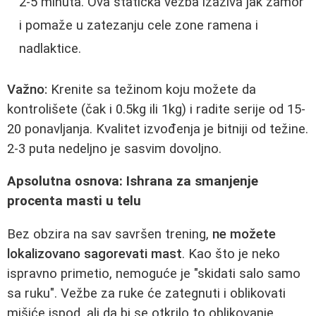
2-5 minuta. Ova statička vežba izaziva jak zamor
i pomaže u zatezanju cele zone ramena i
nadlaktice.
Važno:
Krenite sa težinom koju možete da
kontrolišete (čak i 0.5kg ili 1kg) i radite serije od 15-
20 ponavljanja. Kvalitet izvođenja je bitniji od težine.
2-3 puta nedeljno je sasvim dovoljno.
Apsolutna osnova: Ishrana za smanjenje
procenta masti u telu
Bez obzira na sav savršen trening,
ne možete
lokalizovano sagorevati mast
. Kao što je neko
ispravno primetio, nemoguće je "skidati salo samo
sa ruku". Vežbe za ruke će zategnuti i oblikovati
mišiće ispod, ali da bi se otkrilo to oblikovanje,