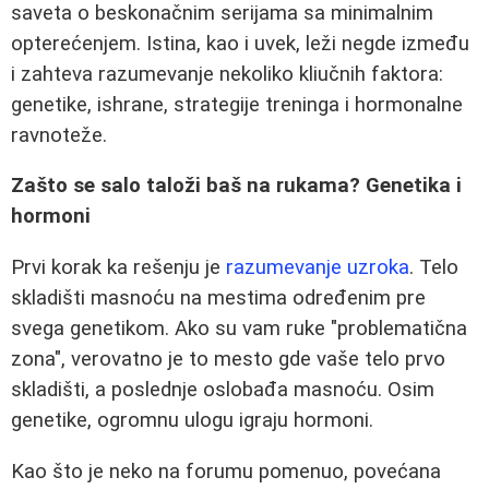
saveta o beskonačnim serijama sa minimalnim
opterećenjem. Istina, kao i uvek, leži negde između
i zahteva razumevanje nekoliko kliučnih faktora:
genetike, ishrane, strategije treninga i hormonalne
ravnoteže.
Zašto se salo taloži baš na rukama? Genetika i
hormoni
Prvi korak ka rešenju je
razumevanje uzroka
. Telo
skladišti masnoću na mestima određenim pre
svega genetikom. Ako su vam ruke "problematična
zona", verovatno je to mesto gde vaše telo prvo
skladišti, a poslednje oslobađa masnoću. Osim
genetike, ogromnu ulogu igraju hormoni.
Kao što je neko na forumu pomenuo, povećana