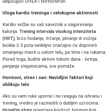
uključujući DHEA i testosteron.
Uloga kardio treninga i celokupne aktivnosti
Kardio vežbe su vaš saveznik u sagorevanju
kalorija.
Trening intervala visokog intenziteta
(HIIT)
, brzo hodanje, trčanje, plivanje ili vožnja
bicikla 2-3 puta nedeljno značajno će doprineti
smanjenju masti u celom telu, pa time i na rukama.
Pored toga, budite aktivni tokom dana - šetnja,
penjanje stepenicama, sve pomaže.
Hormoni, stres i san: Nevidljivi faktori koji
oblikuju telo
Ako su vam ruke uporne i ne reaguju na ishranu i
trening, vredno je razmisliti o dubljim uzrocima.
Hronični stres
povećava kortizol, hormon koji