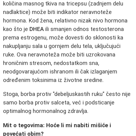
količina masnog tkiva na tricepsu (zadnjem delu
nadlaktice) može biti indikator neravnoteže
hormona. Kod žena, relativno nizak nivo hormona
kao što je
DHEA
ili smanjen odnos testosterona
prema estrogenu, može dovesti do sklonosti ka
nakupljanju sala u gornjem delu tela, uključujući
ruke. Ova neravnoteža može biti uzrokovana
hroničnim stresom, nedostatkom sna,
neodgovarajućom ishranom ili čak izlaganjem
određenim toksinima iz životne sredine.
Stoga, borba protiv "debeljuskastih ruku" često nije
samo borba protiv salceta, već i podsticanje
optimalnog hormonalnog zdravlja.
Mit o tegovima: Hoće li mi nabiti mišiće i
povećati obim?