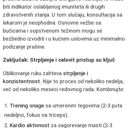
biti indikator oslabljenog imuniteta ili drugih
zdravstvenih stanja. U tom slučaju, konsultacija sa
lekarom je neophodna. Osnovne vežbe sa
bučicama i sopstvenom težinom mogu se
bezbedno izvoditi i u kućnim uslovima uz minimalno
podizanje prašine.
Zaključak: Strpljenje i celovit pristup su ključ
Oblikovanje ruku zahteva
strpljenje i
konzistentnost
. Nije to proces od nekoliko nedelja,
već od nekoliko meseci redovnog rada. Kombinujte:
Trening snage
sa umerenim tegovima (2-3 puta
nedeljno, fokus na triceps).
Kardio aktivnost
za sagorevanje masti (2-3