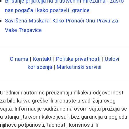
Brisanje prijatelja na društvenim mrežama - zašto
nas pogađa i kako postaviti granice
Savršena Maskara: Kako Pronaći Onu Pravu Za
Vaše Trepavice
O nama
|
Kontakt
|
Politika privatnosti
|
Uslovi
korišćenja
|
Marketinški servisi
Urednici i autori ne preuzimaju nikakvu odgovornost
za bilo kakve greške ili propuste u sadržaju ovog
sajta. Informacije sadržane na ovom sajtu pružaju se
u stanju „takvom kakve jesu“, bez garancija u pogledu
njihove potpunosti, tačnosti, korisnosti ili