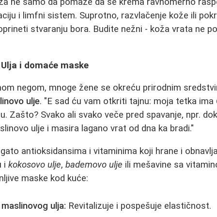
a ne samo da pomaže da se krema ravnomerno raspored
aciju i limfni sistem. Suprotno, razvlačenje kože ili po
doprineti stvaranju bora. Budite nežni - koža vrata ne 
: Ulja i domaće maske
snom negom, mnoge žene se okreću prirodnim sredstv
inovo ulje
. "E sad ću vam otkriti tajnu: moja tetka ima
tu. Zašto? Svako ali svako veče pred spavanje, npr. do
linovo ulje i masira lagano vrat od dna ka bradi."
ogato antioksidansima i vitaminima koji hrane i obnavlj
u i
kokosovo ulje
,
bademovo ulje
ili mešavine sa vitami
anljive maske kod kuće:
maslinovog ulja:
Revitalizuje i pospešuje elastičnost.