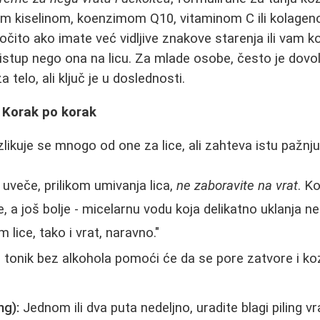
om kiselinom, koenzimom Q10, vitaminom C ili kolagen
očito ako imate već vidljive znakove starenja ili vam k
ristup nego ona na licu. Za mlade osobe, često je dovol
 telo, ali ključ je u doslednosti.
 Korak po korak
zlikuje se mnogo od one za lice, ali zahteva istu pažnju
 uveče, prilikom umivanja lica,
ne zaboravite na vrat
. Ko
je, a još bolje - micelarnu vodu koja delikatno uklanja n
m lice, tako i vrat, naravno."
 tonik bez alkohola pomoći će da se pore zatvore i ko
ng):
Jednom ili dva puta nedeljno, uradite blagi piling vr