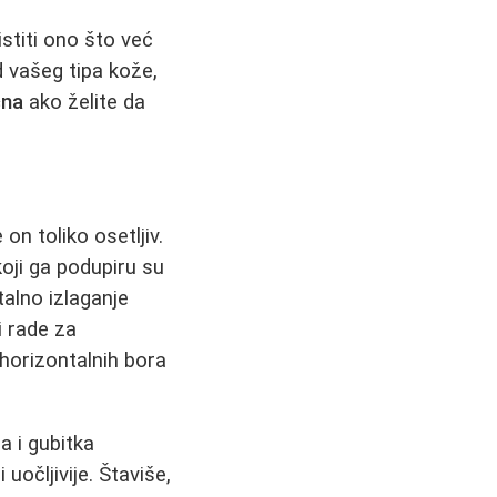
istiti ono što već
d vašeg tipa kože,
čna
ako želite da
on toliko osetljiv.
koji ga podupiru su
talno izlaganje
i rade za
 horizontalnih bora
a i gubitka
uočljivije. Štaviše,