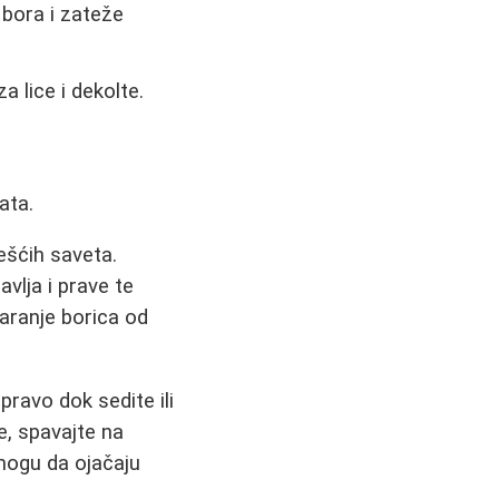
 bora i zateže
a lice i dekolte.
ata.
ešćih saveta.
lja i prave te
varanje borica od
pravo dok sedite ili
e, spavajte na
 mogu da ojačaju