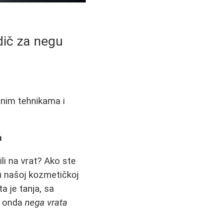
dič za negu
ilnim tehnikama i
a
ili na vrat? Ako ste
 našoj kozmetičkoj
a je tanja, sa
je onda
nega vrata