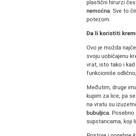
plastični hirurzi če
nemoćna
. Sve to č
potezom.
Da li koristiti kre
Ovo je možda najčeš
svoju uobičajenu kr
vrat, isto tako i k
funkcioniše odlično
Međutim, druge ima
kupim za lice, pa s
na vratu su izuzetn
bubuljica
. Posebno 
supstancama, koji li
Postoje i
posebne k