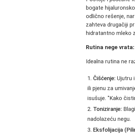
bogate hijaluronsk
odlično rešenje, nar
zahteva drugačiji p
hidratantno mleko za
Rutina nege vrata:
Idealna rutina ne ra
Čišćenje:
Ujutru i
ili pjenu za umivan
isušuje. "Kako čisti
Toniziranje:
Blagi
nadolazeću negu.
Eksfolijacija (Pili