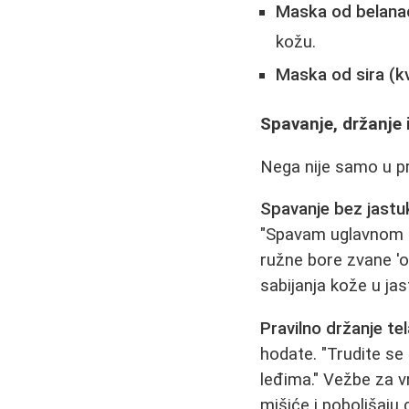
Maska od belanaca
kožu.
Maska od sira (k
Spavanje, držanje i
Nega nije samo u pr
Spavanje bez jastu
"Spavam uglavnom b
ružne bore zvane 'og
sabijanja kože u ja
Pravilno držanje te
hodate. "Trudite se 
leđima." Vežbe za v
mišiće i poboljšaju c