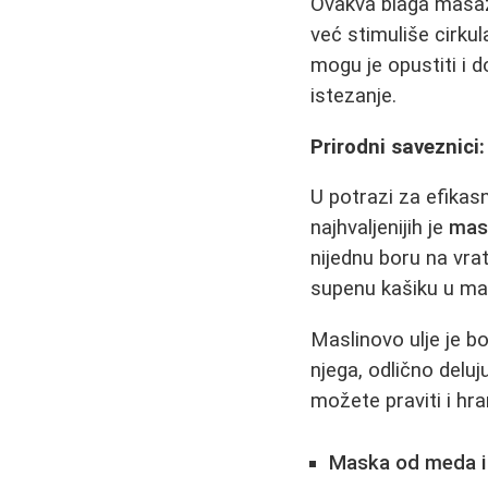
Ovakva blaga masaž
već stimuliše cirkul
mogu je opustiti i 
istezanje.
Prirodni saveznici
U potrazi za efika
najhvaljenijih je
masl
nijednu boru na vra
supenu kašiku u mas
Maslinovo ulje je b
njega, odlično deluj
možete praviti i hr
Maska od meda i 