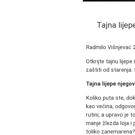
Tajna lije
Radmilo Višnjevac
Otkrijte tajnu lijep
zaštiti od starenja.
Tajna lijepe njego
Koliko puta ste, dok
kao većina, odgovor 
rutini, a upravo je 
manje žlezda loja i
toliko zanemarena