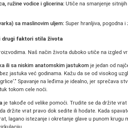
, ružine vodice i glicerina:
Utiče na smanjenje sitnijih
varka) sa maslinovim uljem:
Super hranljiva, pogodna i z
 drugi faktori stila života
oizvodima. Naš način života duboko utiče na izgled vr
ka ili sa niskim anatomskim jastukom
je jedan od najč
ez jastuka već godinama. Kažu da se od visokog uzglav
rlice'." Spavanje na leđima je idealno, jer sprečava st
stuk tokom cele noći.
la
je takođe od velike pomoći. Trudite se da držite vrat 
da držite vrat pravo dok sedite ili hodate. Kada spavat
rat, lagano istezanje i okretanje glave u punom krugu
irkulaciju.