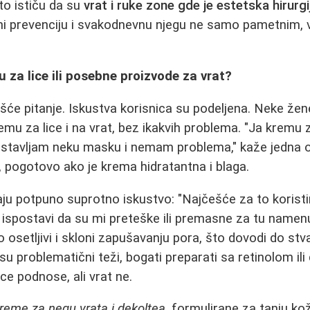
sto ističu da su
vrat i ruke zone gde je estetska hirurg
ini prevenciju i svakodnevnu njegu ne samo pametnim,
mu za lice ili posebne proizvode za vrat?
će pitanje. Iskustva korisnica su podeljena. Neke že
emu za lice i na vrat, bez ikakvih problema. "Ja kremu 
ad stavljam neku masku i nemam problema," kaže jedna o
, pogotovo ako je krema hidratantna i blaga.
ju potpuno suprotno iskustvo: "Najčešće za to korist
e ispostavi da su mi preteške ili premasne za tu namenu
o osetljivi i skloni zapušavanju pora, što dovodi do st
su problematični teži, bogati preparati sa retinolom ili
ce podnose, ali vrat ne.
reme za negu vrata i dekoltea
, formulirane za tanju ko