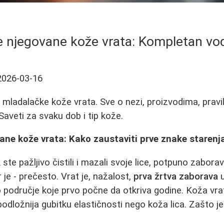
pe njegovane kože vrata: Kompletan vo
2026-03-16
e i mladalačke kože vrata. Sve o nezi, proizvodima, prav
 Saveti za svaku dob i tip kože.
vane kože vrata: Kako zaustaviti prve znake starenj
 ste pažljivo čistili i mazali svoje lice, potpuno zaborav
je - prečesto. Vrat je, nažalost,
prva žrtva zaborava
u
to područje koje prvo počne da otkriva godine. Koža vrat
 podložnija gubitku elastičnosti nego koža lica. Zašto 
?