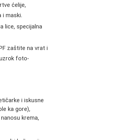
tve ćelije,
 i maski.
 lice, specijalna
 zaštite na vrat i
 uzrok foto-
tičarke i iskusne
le ka gore),
e nanosu krema,