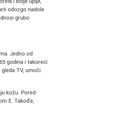
i i bolje upije,
kreti odozgo nadole
podnosi grubo
ima. Jedno od
 65 godina i takoreći
k gleda TV, umoči
aju kožu. Pored
nom E. Takođe,