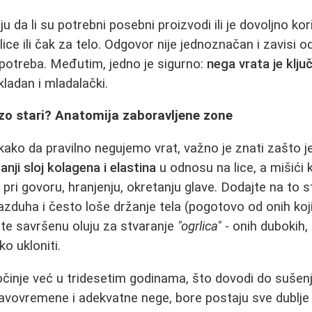
 da li su potrebni posebni proizvodi ili je dovoljno kor
ice ili čak za telo. Odgovor nije jednoznačan i zavisi o
 potreba. Međutim, jedno je sigurno:
nega vrata je klju
kladan i mladalački.
zo stari? Anatomija zaboravljene zone
ako da pravilno negujemo vrat, važno je znati zašto je 
tanji sloj kolagena i elastina
u odnosu na lice, a mišići 
pri govoru, hranjenju, okretanju glave. Dodajte na to s
zduha i često loše držanje tela (pogotovo od onih koj
ate savršenu oluju za stvaranje
"ogrlica"
- onih dubokih,
ko ukloniti.
činje već u tridesetim godinama, što dovodi do sušenj
avovremene i adekvatne nege, bore postaju sve dublje i 