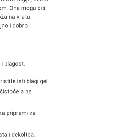
om. One mogu biti
oža na vratu
jno i dobro
 i blagost.
ristite isti blagi gel
ečistoće a ne
za pripremi za
ata i dekoltea.