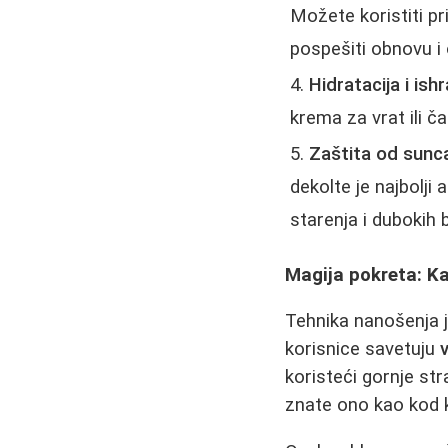
Možete koristiti pri
pospešiti obnovu i 
Hidratacija i ish
krema za vrat ili ča
Zaštita od sunc
dekolte je najbolji
starenja i dubokih 
Magija pokreta: K
Tehnika nanošenja 
korisnice savetuju
koristeći gornje st
znate ono kao kod 