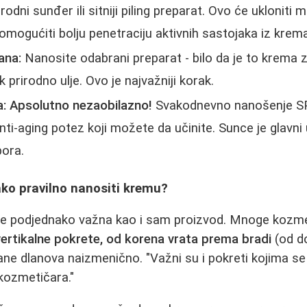
rodni sunđer ili sitniji piling preparat. Ovo će ukloniti mr
omogućiti bolju penetraciju aktivnih sastojaka iz krema
rana:
Nanosite odabrani preparat - bilo da je to krema za
k prirodno ulje. Ovo je najvažniji korak.
a:
Apsolutno nezaobilazno!
Svakodnevno nanošenje SPF
 anti-aging potez koji možete da učinite. Sunce je glavni
bora.
ako pravilno nanositi kremu?
je podjednako važna kao i sam proizvod. Mnoge kozme
vertikalne pokrete, od korena vrata prema bradi
(od do
rane dlanova naizmenično. "Važni su i pokreti kojima s
kozmetičara."