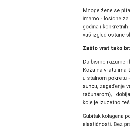
Mnoge žene se pitaju
imamo - losione za l
godina i konkretnih
vaš izgled ostane s
Zašto vrat tako br
Da bismo razumeli k
Koža na vratu ima
u stalnom pokretu - 
suncu, zagađenje va
računarom), i dobij
koje je izuzetno teš
Gubitak kolagena po
elastičnosti. Bez pr