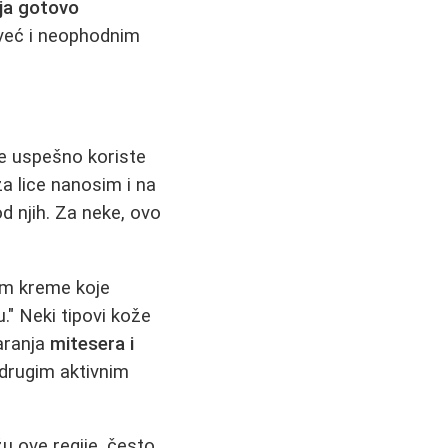
ija gotovo
 već i neophodnim
ne uspešno koriste
za lice nanosim i na
d njih. Za neke, ovo
im kreme koje
." Neki tipovi kože
varanja
mitesera i
 drugim aktivnim
žu ove regije, često