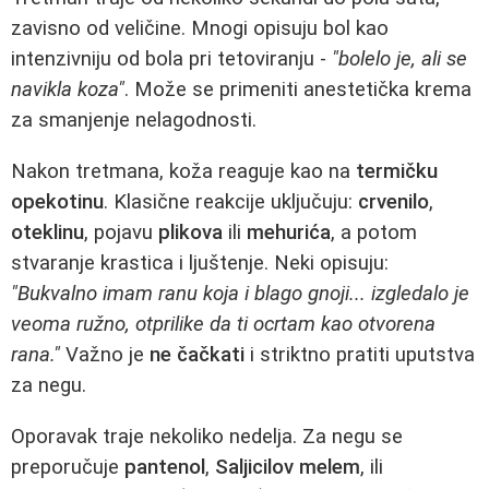
zavisno od veličine. Mnogi opisuju bol kao
intenzivniju od bola pri tetoviranju -
"bolelo je, ali se
navikla koza"
. Može se primeniti anestetička krema
za smanjenje nelagodnosti.
Nakon tretmana, koža reaguje kao na
termičku
opekotinu
. Klasične reakcije uključuju:
crvenilo
,
oteklinu
, pojavu
plikova
ili
mehurića
, a potom
stvaranje krastica i ljuštenje. Neki opisuju:
"Bukvalno imam ranu koja i blago gnoji... izgledalo je
veoma ružno, otprilike da ti ocrtam kao otvorena
rana."
Važno je
ne čačkati
i striktno pratiti uputstva
za negu.
Oporavak traje nekoliko nedelja. Za negu se
preporučuje
pantenol
,
Saljicilov melem
, ili