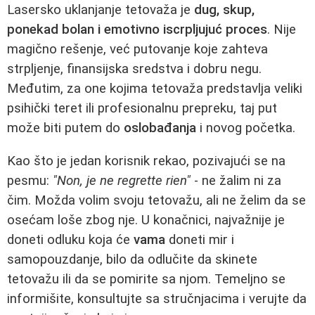
Lasersko uklanjanje tetovaža je
dug, skup,
ponekad bolan i emotivno iscrpljujuć proces
. Nije
magično rešenje, već putovanje koje zahteva
strpljenje, finansijska sredstva i dobru negu.
Međutim, za one kojima tetovaža predstavlja veliki
psihički teret ili profesionalnu prepreku, taj put
može biti putem do
oslobađanja
i novog početka.
Kao što je jedan korisnik rekao, pozivajući se na
pesmu:
"Non, je ne regrette rien"
- ne žalim ni za
čim. Možda volim svoju tetovažu, ali ne želim da se
osećam loše zbog nje. U konačnici, najvažnije je
doneti odluku koja će
vama
doneti mir i
samopouzdanje, bilo da odlučite da skinete
tetovažu ili da se pomirite sa njom. Temeljno se
informišite, konsultujte sa stručnjacima i verujte da