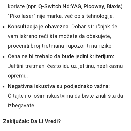
koriste (npr.
Q-Switch Nd:YAG
,
Picoway
,
Biaxis
).
"Piko laser" nije marka, već opis tehnologije.
Konsultacija je obavezna:
Dobar stručnjak će
vam iskreno reći šta možete da očekujete,
proceniti broj tretmana i upozoriti na rizike.
Cena ne bi trebalo da bude jedini kriterijum:
Jeftini tretmani često idu uz jeftinu, neefikasnu
opremu.
Negativna iskustva su podjednako važna:
Čitajte i o lošim iskustvima da biste znali šta da
izbegavate.
Zaključak: Da Li Vredi?