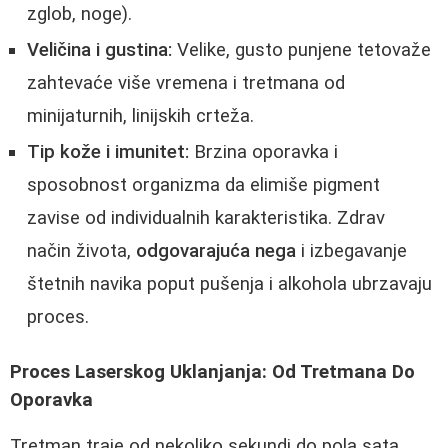
zglob, noge).
Veličina i gustina:
Velike, gusto punjene tetovaže
zahtevaće više vremena i tretmana od
minijaturnih, linijskih crteža.
Tip kože i imunitet:
Brzina oporavka i
sposobnost organizma da elimiše pigment
zavise od individualnih karakteristika. Zdrav
način života,
odgovarajuća nega
i izbegavanje
štetnih navika poput pušenja i alkohola ubrzavaju
proces.
Proces Laserskog Uklanjanja: Od Tretmana Do
Oporavka
Tretman traje od nekoliko sekundi do pola sata,