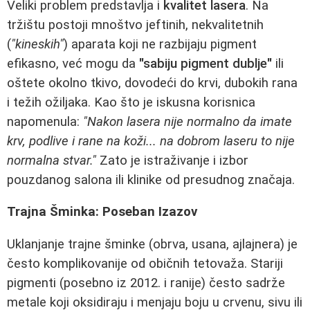
Veliki problem predstavlja i
kvalitet lasera
. Na
tržištu postoji mnoštvo jeftinih, nekvalitetnih
(
"kineskih"
) aparata koji ne razbijaju pigment
efikasno, već mogu da
"sabiju pigment dublje"
ili
oštete okolno tkivo, dovodeći do krvi, dubokih rana
i težih ožiljaka. Kao što je iskusna korisnica
napomenula:
"Nakon lasera nije normalno da imate
krv, podlive i rane na koži... na dobrom laseru to nije
normalna stvar."
Zato je istraživanje i izbor
pouzdanog salona ili klinike od presudnog značaja.
Trajna Šminka: Poseban Izazov
Uklanjanje trajne šminke (obrva, usana, ajlajnera) je
često komplikovanije od običnih tetovaža. Stariji
pigmenti (posebno iz 2012. i ranije) često sadrže
metale koji oksidiraju i menjaju boju u crvenu, sivu ili