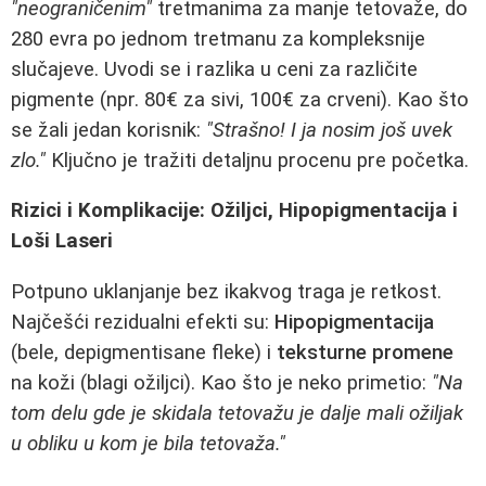
"neograničenim"
tretmanima za manje tetovaže, do
280 evra po jednom tretmanu za kompleksnije
slučajeve. Uvodi se i razlika u ceni za različite
pigmente (npr. 80€ za sivi, 100€ za crveni). Kao što
se žali jedan korisnik:
"Strašno! I ja nosim još uvek
zlo."
Ključno je tražiti detaljnu procenu pre početka.
Rizici i Komplikacije: Ožiljci, Hipopigmentacija i
Loši Laseri
Potpuno uklanjanje bez ikakvog traga je retkost.
Najčešći rezidualni efekti su:
Hipopigmentacija
(bele, depigmentisane fleke) i
teksturne promene
na koži (blagi ožiljci). Kao što je neko primetio:
"Na
tom delu gde je skidala tetovažu je dalje mali ožiljak
u obliku u kom je bila tetovaža."