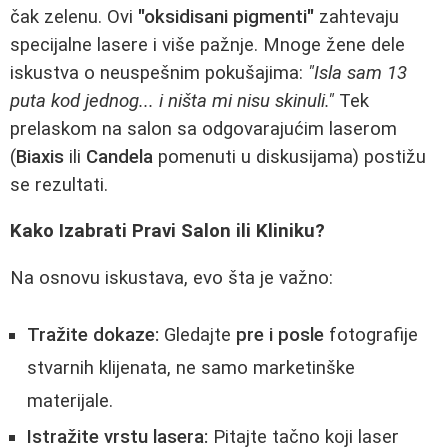
čak zelenu. Ovi
"oksidisani pigmenti"
zahtevaju
specijalne lasere i više pažnje. Mnoge žene dele
iskustva o neuspešnim pokušajima:
"Isla sam 13
puta kod jednog... i ništa mi nisu skinuli."
Tek
prelaskom na salon sa odgovarajućim laserom
(
Biaxis
ili
Candela
pomenuti u diskusijama) postižu
se rezultati.
Kako Izabrati Pravi Salon ili Kliniku?
Na osnovu iskustava, evo šta je važno:
Tražite dokaze:
Gledajte
pre i posle
fotografije
stvarnih klijenata, ne samo marketinške
materijale.
Istražite vrstu lasera:
Pitajte tačno koji laser