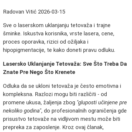
Radovan Vitić
2026-03-15
Sve o laserskom uklanjanju tetovaža i trajne
šminke. Iskustva korisnika, vrste lasera, cene,
proces oporavka, rizici od ožiljaka i
hipopigmentacije, te kako doneti pravu odluku.
Lasersko Uklanjanje Tetovaža: Sve Što Treba Da
Znate Pre Nego Što Krenete
Odluka da se ukloni tetovaža je često emotivna i
kompleksna. Razlozi mogu biti različiti - od
promene ukusa, žaljenja zbog
"gluposti učinjene pre
nekoliko godina"
, do profesionalnih ograničenja gde
prisustvo tetovaže na vidljivom mestu može biti
prepreka za zaposlenje. Kroz ovaj članak,