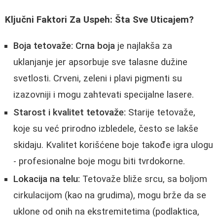
Ključni Faktori Za Uspeh: Šta Sve Uticajem?
Boja tetovaže:
Crna boja
je najlakša za
uklanjanje jer apsorbuje sve talasne dužine
svetlosti. Crveni, zeleni i plavi pigmenti su
izazovniji i mogu zahtevati specijalne lasere.
Starost i kvalitet tetovaže:
Starije tetovaže,
koje su već prirodno izbledele, često se lakše
skidaju. Kvalitet korišćene boje takođe igra ulogu
- profesionalne boje mogu biti tvrdokorne.
Lokacija na telu:
Tetovaže bliže srcu, sa boljom
cirkulacijom (kao na grudima), mogu brže da se
uklone od onih na ekstremitetima (podlaktica,