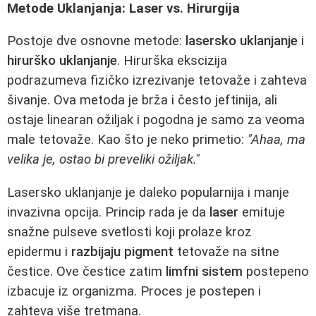
Metode Uklanjanja: Laser vs. Hirurgija
Postoje dve osnovne metode:
lasersko uklanjanje
i
hirurško uklanjanje
. Hirurška ekscizija
podrazumeva fizičko izrezivanje tetovaže i zahteva
šivanje. Ova metoda je brža i često jeftinija, ali
ostaje linearan ožiljak i pogodna je samo za veoma
male tetovaže. Kao što je neko primetio:
"Ahaa, ma
velika je, ostao bi preveliki ožiljak."
Lasersko uklanjanje je daleko popularnija i manje
invazivna opcija. Princip rada je da
laser
emituje
snažne pulseve svetlosti koji prolaze kroz
epidermu i
razbijaju pigment
tetovaže na sitne
čestice. Ove čestice zatim
limfni sistem
postepeno
izbacuje iz organizma. Proces je postepen i
zahteva više tretmana.