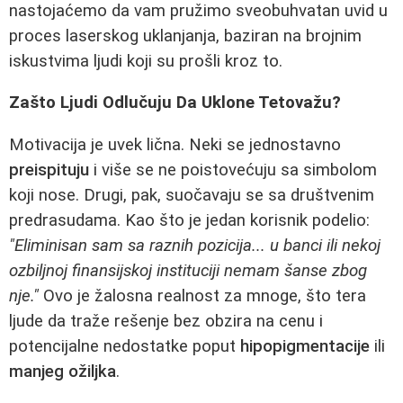
nastojaćemo da vam pružimo sveobuhvatan uvid u
proces laserskog uklanjanja, baziran na brojnim
iskustvima ljudi koji su prošli kroz to.
Zašto Ljudi Odlučuju Da Uklone Tetovažu?
Motivacija je uvek lična. Neki se jednostavno
preispituju
i više se ne poistovećuju sa simbolom
koji nose. Drugi, pak, suočavaju se sa društvenim
predrasudama. Kao što je jedan korisnik podelio:
"Eliminisan sam sa raznih pozicija... u banci ili nekoj
ozbiljnoj finansijskoj instituciji nemam šanse zbog
nje."
Ovo je žalosna realnost za mnoge, što tera
ljude da traže rešenje bez obzira na cenu i
potencijalne nedostatke poput
hipopigmentacije
ili
manjeg ožiljka
.