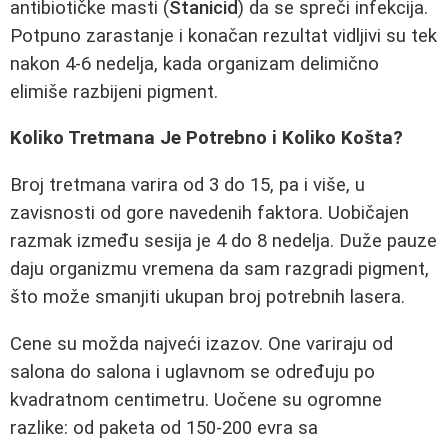
antibiotičke masti (
Stanicid
) da se spreči infekcija.
Potpuno zarastanje i konačan rezultat vidljivi su tek
nakon 4-6 nedelja, kada organizam delimično
elimiše razbijeni pigment.
Koliko Tretmana Je Potrebno i Koliko Košta?
Broj tretmana varira od 3 do 15, pa i više, u
zavisnosti od gore navedenih faktora. Uobičajen
razmak između sesija je 4 do 8 nedelja. Duže pauze
daju organizmu vremena da sam razgradi pigment,
što može smanjiti ukupan broj potrebnih lasera.
Cene su možda najveći izazov. One variraju od
salona do salona i uglavnom se određuju po
kvadratnom centimetru. Uočene su ogromne
razlike: od paketa od 150-200 evra sa