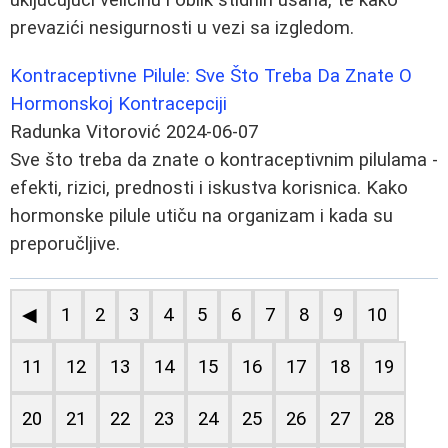
prevazići nesigurnosti u vezi sa izgledom.
Kontraceptivne Pilule: Sve Što Treba Da Znate O
Hormonskoj Kontracepciji
Radunka Vitorović
2024-06-07
Sve što treba da znate o kontraceptivnim pilulama -
efekti, rizici, prednosti i iskustva korisnica. Kako
hormonske pilule utiču na organizam i kada su
preporučljive.
◀
1
2
3
4
5
6
7
8
9
10
11
12
13
14
15
16
17
18
19
20
21
22
23
24
25
26
27
28