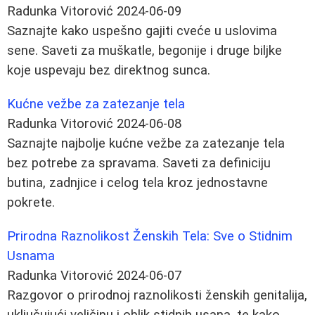
Radunka Vitorović
2024-06-09
Saznajte kako uspešno gajiti cveće u uslovima
sene. Saveti za muškatle, begonije i druge biljke
koje uspevaju bez direktnog sunca.
Kućne vežbe za zatezanje tela
Radunka Vitorović
2024-06-08
Saznajte najbolje kućne vežbe za zatezanje tela
bez potrebe za spravama. Saveti za definiciju
butina, zadnjice i celog tela kroz jednostavne
pokrete.
Prirodna Raznolikost Ženskih Tela: Sve o Stidnim
Usnama
Radunka Vitorović
2024-06-07
Razgovor o prirodnoj raznolikosti ženskih genitalija,
uključujući veličinu i oblik stidnih usana, te kako