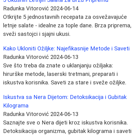
Radunka Vitorović
2024-06-14
Otkrijte 5 jednostavnih recepata za osvežavajuće
letnje salate - idealne za tople dane. Brza priprema,
sveži sastojci i sjajni ukusi.
Kako Ukloniti Ožiljke: Najefikasnije Metode i Saveti
Radunka Vitorović
2024-06-13
Sve što treba da znate o uklanjanju ožiljaka:
hirurške metode, laserski tretmani, preparati i
iskustva korisnika. Saveti za stare i sveže ožiljke.
Iskustva sa Nera Dijetom: Detoksikacija i Gubitak
Kilograma
Radunka Vitorović
2024-06-13
Saznajte sve o Nera dijeti kroz iskustva korisnika.
Detoksikacija organizma, gubitak kilograma i saveti