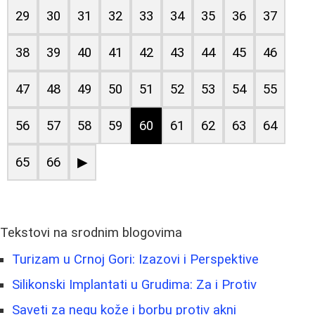
29
30
31
32
33
34
35
36
37
38
39
40
41
42
43
44
45
46
47
48
49
50
51
52
53
54
55
56
57
58
59
60
61
62
63
64
65
66
▶
Tekstovi na srodnim blogovima
Turizam u Crnoj Gori: Izazovi i Perspektive
Silikonski Implantati u Grudima: Za i Protiv
Saveti za negu kože i borbu protiv akni