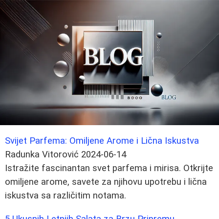
Svijet Parfema: Omiljene Arome i Lična Iskustva
Radunka Vitorović
2024-06-14
Istražite fascinantan svet parfema i mirisa. Otkrijte
omiljene arome, savete za njihovu upotrebu i lična
iskustva sa različitim notama.
5 Ukusnih Letnjih Salata za Brzu Pripremu