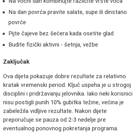
Na voćni dan kombinujte različite vrste voća
Na dan povrća pravite salate, supe ili dinstano
povrće
Pijte čajeve bez šećera kada osetite glad
Budite fizički aktivni - šetnja, vežbe
Zaključak
Ova dijeta pokazuje dobre rezultate za relativno
kratak vremenski period. Ključ uspeha je u strogoj
disciplini i pridržavanju jelovnika. Iako neki korisnici
nisu postigli punih 10% gubitka težine, većina je
zabeležila vidljive rezultate. Nakon dijete
preporučuje se pauza od 2-3 nedelje pre
eventualnog ponovnog pokretanja programa.