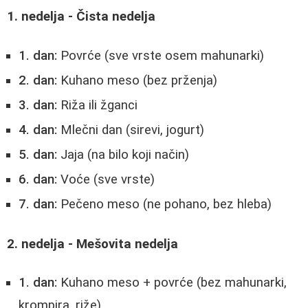
1. nedelja - Čista nedelja
1. dan:
Povrće (sve vrste osem mahunarki)
2. dan:
Kuhano meso (bez prženja)
3. dan:
Riža ili žganci
4. dan:
Mlečni dan (sirevi, jogurt)
5. dan:
Jaja (na bilo koji način)
6. dan:
Voće (sve vrste)
7. dan:
Pečeno meso (ne pohano, bez hleba)
2. nedelja - Mešovita nedelja
1. dan:
Kuhano meso + povrće (bez mahunarki,
krompira, riže)