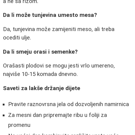
a ne sa rižom.
Da li može tunjevina umesto mesa?
Da, tunjevina može zamijeniti meso, ali treba
ocediti ulje.
Da li smeju orasi i semenke?
Orašasti plodovi se mogu jesti vrlo umereno,
najviše 10-15 komada dnevno.
Saveti za lakše držanje dijete
Pravite raznovrsna jela od dozvoljenih namirnica
Za mesni dan pripremajte ribu u foliji za
promenu