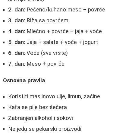
2. dan:
Pečeno/kuhano meso + povrće
3. dan:
Riža sa povrćem
4. dan:
Mlečno + povrće + jaja + voće
5. dan:
Jaja + salate + voće + jogurt
6. dan:
Voće (sve vrste)
7. dan:
Meso + povrće
Osnovna pravila
Koristiti maslinovo ulje, limun, začine
Kafa se pije bez šećera
Zabranjen alkohol i sokovi
Ne jedu se pekarski proizvodi