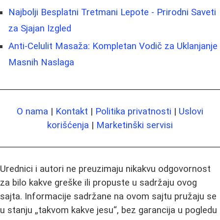
Najbolji Besplatni Tretmani Lepote - Prirodni Saveti
za Sjajan Izgled
Anti-Celulit Masaža: Kompletan Vodič za Uklanjanje
Masnih Naslaga
O nama
|
Kontakt
|
Politika privatnosti
|
Uslovi
korišćenja
|
Marketinški servisi
Urednici i autori ne preuzimaju nikakvu odgovornost
za bilo kakve greške ili propuste u sadržaju ovog
sajta. Informacije sadržane na ovom sajtu pružaju se
u stanju „takvom kakve jesu“, bez garancija u pogledu