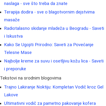
naslaga - sve što treba da znate
Terapija dodira - sve o blagotvornim dejstvima
masaže
Radiotalasno skidanje mladeža u Beogradu - Saveti
i Iskustva
Kako Se Ugojiti Prirodno: Saveti za Povećanje
Telesne Mase
Najbolje kreme za suvu i osetljivu kožu lica - Saveti
i preporuke
Tekstovi na srodnim blogovima
Trajno Lakiranje Noktiju: Kompletan Vodič kroz Gel
Lakove
Ultimativni vodič za pametno pakovanje kofera