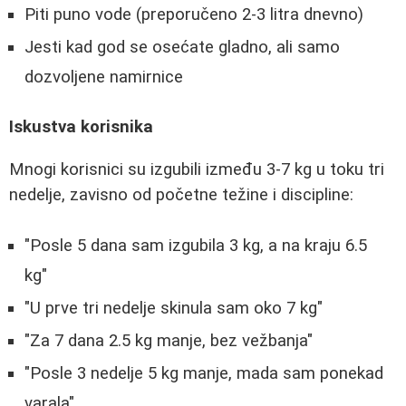
Piti puno vode (preporučeno 2-3 litra dnevno)
Jesti kad god se osećate gladno, ali samo
dozvoljene namirnice
Iskustva korisnika
Mnogi korisnici su izgubili između 3-7 kg u toku tri
nedelje, zavisno od početne težine i discipline:
"Posle 5 dana sam izgubila 3 kg, a na kraju 6.5
kg"
"U prve tri nedelje skinula sam oko 7 kg"
"Za 7 dana 2.5 kg manje, bez vežbanja"
"Posle 3 nedelje 5 kg manje, mada sam ponekad
varala"