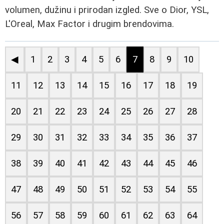
volumen, dužinu i prirodan izgled. Sve o Dior, YSL,
L'Oreal, Max Factor i drugim brendovima.
◀
1
2
3
4
5
6
7
8
9
10
11
12
13
14
15
16
17
18
19
20
21
22
23
24
25
26
27
28
29
30
31
32
33
34
35
36
37
38
39
40
41
42
43
44
45
46
47
48
49
50
51
52
53
54
55
56
57
58
59
60
61
62
63
64