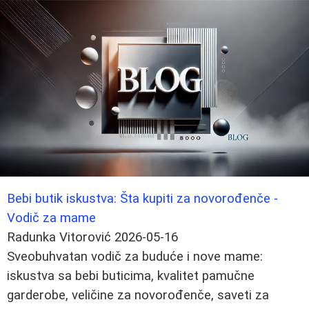
Bebi butik iskustva: Šta kupiti za novorođenče -
Vodič za mame
Radunka Vitorović
2026-05-16
Sveobuhvatan vodič za buduće i nove mame:
iskustva sa bebi buticima, kvalitet pamučne
garderobe, veličine za novorođenče, saveti za