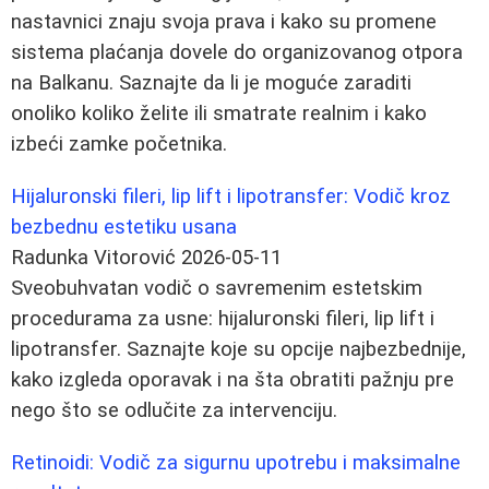
nastavnici znaju svoja prava i kako su promene
sistema plaćanja dovele do organizovanog otpora
na Balkanu. Saznajte da li je moguće zaraditi
onoliko koliko želite ili smatrate realnim i kako
izbeći zamke početnika.
Hijaluronski fileri, lip lift i lipotransfer: Vodič kroz
bezbednu estetiku usana
Radunka Vitorović
2026-05-11
Sveobuhvatan vodič o savremenim estetskim
procedurama za usne: hijaluronski fileri, lip lift i
lipotransfer. Saznajte koje su opcije najbezbednije,
kako izgleda oporavak i na šta obratiti pažnju pre
nego što se odlučite za intervenciju.
Retinoidi: Vodič za sigurnu upotrebu i maksimalne