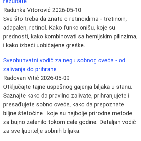
rezultate
Radunka Vitorović
2026-05-10
Sve što treba da znate o retinoidima - tretinoin,
adapalen, retinol. Kako funkcionišu, koje su
prednosti, kako kombinovati sa hemijskim pilinzima,
i kako izbeći uobičajene greške.
Sveobuhvatni vodič za negu sobnog cveća - od
zalivanja do prihrane
Radovan Vitić
2026-05-09
Otključajte tajne uspešnog gajenja biljaka u stanu.
Saznajte kako da pravilno zalivate, prihranjujete i
presađujete sobno cveće, kako da prepoznate
biljne štetočine i koje su najbolje prirodne metode
za bujno zelenilo tokom cele godine. Detaljan vodič
za sve ljubitelje sobnih biljaka.