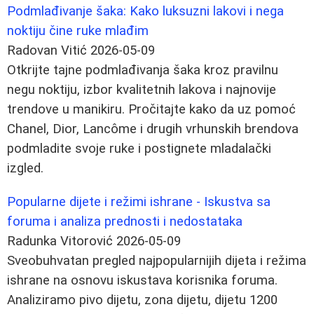
Podmlađivanje šaka: Kako luksuzni lakovi i nega
noktiju čine ruke mlađim
Radovan Vitić
2026-05-09
Otkrijte tajne podmlađivanja šaka kroz pravilnu
negu noktiju, izbor kvalitetnih lakova i najnovije
trendove u manikiru. Pročitajte kako da uz pomoć
Chanel, Dior, Lancôme i drugih vrhunskih brendova
podmladite svoje ruke i postignete mladalački
izgled.
Popularne dijete i režimi ishrane - Iskustva sa
foruma i analiza prednosti i nedostataka
Radunka Vitorović
2026-05-09
Sveobuhvatan pregled najpopularnijih dijeta i režima
ishrane na osnovu iskustava korisnika foruma.
Analiziramo pivo dijetu, zona dijetu, dijetu 1200