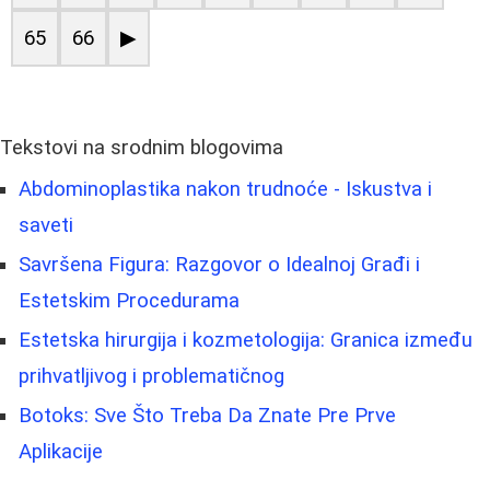
65
66
▶
Tekstovi na srodnim blogovima
Abdominoplastika nakon trudnoće - Iskustva i
saveti
Savršena Figura: Razgovor o Idealnoj Građi i
Estetskim Procedurama
Estetska hirurgija i kozmetologija: Granica između
prihvatljivog i problematičnog
Botoks: Sve Što Treba Da Znate Pre Prve
Aplikacije