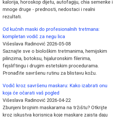
kalorija, horoskop dijetu, autofagiju, chia semenke i
mnoge druge - prednosti, nedostaci i realni
rezultati.
Od kućnih maski do profesionalnih tretmana:
kompletan vodič za negu lica
Višeslava Radinović
2026-05-08
Saznajte sve o biološkim tretmanima, hemijskim
pilinzima, botoksu, hijaluronskim filerima,
fejsliftingu i drugim estetskim procedurama.
Pronađite savršenu rutinu za blistavu kožu.
Vodič kroz savršenu maskaru: Kako izabrati onu
koja će očarati vaš pogled
Višeslava Radinović
2026-04-22
Zbunjeni brojnim maskarama na tržištu? Otkrijte
kroz iskustva korisnica koje maskare zaista daju