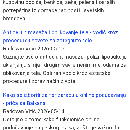
kupovinu bodića, benkica, zeka, pelena i ostalih
potrepština iz domaće radinosti i svetskih
brendova.
Anticelulit masaža i oblikovanje tela - vodič kroz
procedure i savete za zategnuto telo
Radovan Vitić
2026-05-15
Saznajte sve o anticelulit masaži, lipolizi, liposukciji,
uklanjanju strija i drugim savremenim metodama za
oblikovanje tela. Opširan vodič kroz estetske
procedure i zdrav način života.
Kako se izboriti za fer zaradu u online podučavanju
- priča sa Balkana
Radovan Vitić
2026-05-14
Detaljno o tome kako funkcioniše online
podučavanje engleskog jezika, zašto je važno da