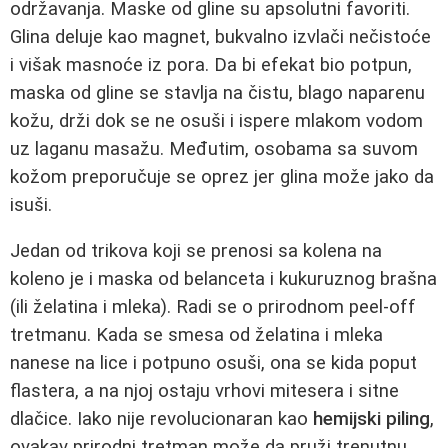
održavanja. Maske od gline su apsolutni favoriti.
Glina deluje kao magnet, bukvalno izvlači nečistoće
i višak masnoće iz pora. Da bi efekat bio potpun,
maska od gline se stavlja na čistu, blago naparenu
kožu, drži dok se ne osuši i ispere mlakom vodom
uz laganu masažu. Međutim, osobama sa suvom
kožom preporučuje se oprez jer glina može jako da
isuši.
Jedan od trikova koji se prenosi sa kolena na
koleno je i maska od belanceta i kukuruznog brašna
(ili želatina i mleka). Radi se o prirodnom peel-off
tretmanu. Kada se smesa od želatina i mleka
nanese na lice i potpuno osuši, ona se kida poput
flastera, a na njoj ostaju vrhovi mitesera i sitne
dlačice. Iako nije revolucionaran kao
hemijski piling
,
ovakav prirodni tretman može da pruži trenutnu