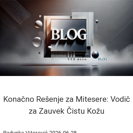
Konačno Rešenje za Mitesere: Vodič
za Zauvek Čistu Kožu
Radunka Vitorović
2026-06-28