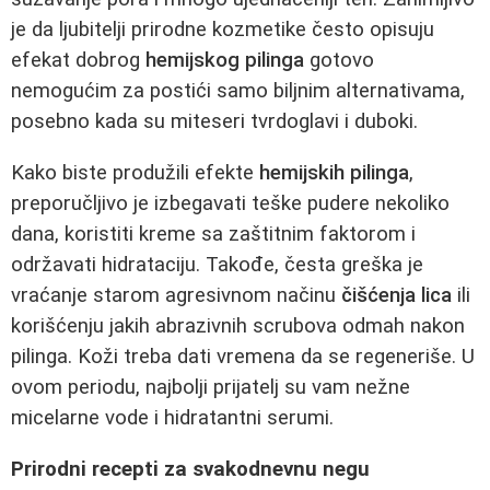
je da ljubitelji prirodne kozmetike često opisuju
efekat dobrog
hemijskog pilinga
gotovo
nemogućim za postići samo biljnim alternativama,
posebno kada su miteseri tvrdoglavi i duboki.
Kako biste produžili efekte
hemijskih pilinga
,
preporučljivo je izbegavati teške pudere nekoliko
dana, koristiti kreme sa zaštitnim faktorom i
održavati hidrataciju. Takođe, česta greška je
vraćanje starom agresivnom načinu
čišćenja lica
ili
korišćenju jakih abrazivnih scrubova odmah nakon
pilinga. Koži treba dati vremena da se regeneriše. U
ovom periodu, najbolji prijatelj su vam nežne
micelarne vode i hidratantni serumi.
Prirodni recepti za svakodnevnu negu