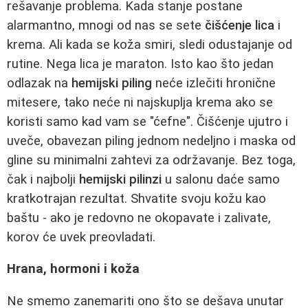
rešavanje problema. Kada stanje postane
alarmantno, mnogi od nas se sete
čišćenje lica
i
krema. Ali kada se koža smiri, sledi odustajanje od
rutine. Nega lica je maraton. Isto kao što jedan
odlazak na
hemijski piling
neće izlečiti hronične
mitesere, tako neće ni najskuplja krema ako se
koristi samo kad vam se "ćefne". Čišćenje ujutro i
uveče, obavezan piling jednom nedeljno i maska od
gline su minimalni zahtevi za održavanje. Bez toga,
čak i najbolji
hemijski pilinzi
u salonu daće samo
kratkotrajan rezultat. Shvatite svoju kožu kao
baštu - ako je redovno ne okopavate i zalivate,
korov će uvek preovladati.
Hrana, hormoni i koža
Ne smemo zanemariti ono što se dešava unutar