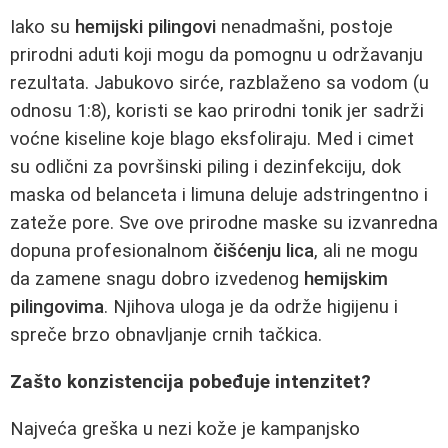
Iako su
hemijski pilingovi
nenadmašni, postoje
prirodni aduti koji mogu da pomognu u održavanju
rezultata. Jabukovo sirće, razblaženo sa vodom (u
odnosu 1:8), koristi se kao prirodni tonik jer sadrži
voćne kiseline koje blago eksfoliraju. Med i cimet
su odlični za površinski piling i dezinfekciju, dok
maska od belanceta i limuna deluje adstringentno i
zateže pore. Sve ove prirodne maske su izvanredna
dopuna profesionalnom
čišćenju lica
, ali ne mogu
da zamene snagu dobro izvedenog
hemijskim
pilingovima
. Njihova uloga je da održe higijenu i
spreče brzo obnavljanje crnih tačkica.
Zašto konzistencija pobeđuje intenzitet?
Najveća greška u nezi kože je kampanjsko