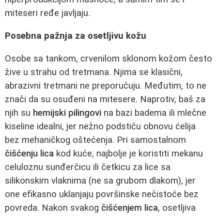
miteseri ređe javljaju.
Posebna pažnja za osetljivu kožu
Osobe sa tankom, crvenilom sklonom kožom često
žive u strahu od tretmana. Njima se klasični,
abrazivni tretmani ne preporučuju. Međutim, to ne
znači da su osuđeni na mitesere. Naprotiv, baš za
njih su
hemijski pilingovi
na bazi badema ili mlečne
kiseline idealni, jer nežno podstiču obnovu ćelija
bez mehaničkog oštećenja. Pri samostalnom
čišćenju lica
kod kuće, najbolje je koristiti mekanu
celuloznu sunđerčicu ili četkicu za lice sa
silikonskim vlaknima (ne sa grubom dlakom), jer
one efikasno uklanjaju površinske nečistoće bez
povreda. Nakon svakog
čišćenjem lica
, osetljiva