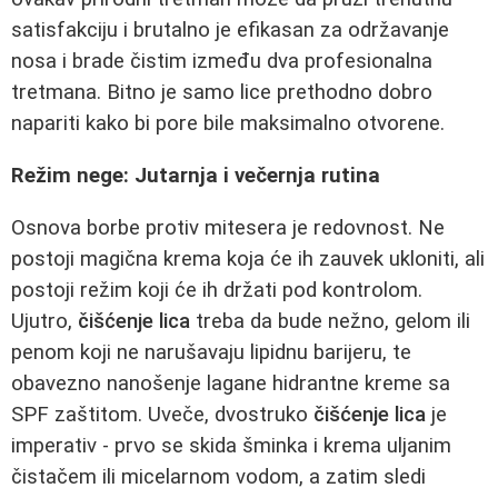
satisfakciju i brutalno je efikasan za održavanje
nosa i brade čistim između dva profesionalna
tretmana. Bitno je samo lice prethodno dobro
napariti kako bi pore bile maksimalno otvorene.
Režim nege: Jutarnja i večernja rutina
Osnova borbe protiv mitesera je redovnost. Ne
postoji magična krema koja će ih zauvek ukloniti, ali
postoji režim koji će ih držati pod kontrolom.
Ujutro,
čišćenje lica
treba da bude nežno, gelom ili
penom koji ne narušavaju lipidnu barijeru, te
obavezno nanošenje lagane hidrantne kreme sa
SPF zaštitom. Uveče, dvostruko
čišćenje lica
je
imperativ - prvo se skida šminka i krema uljanim
čistačem ili micelarnom vodom, a zatim sledi