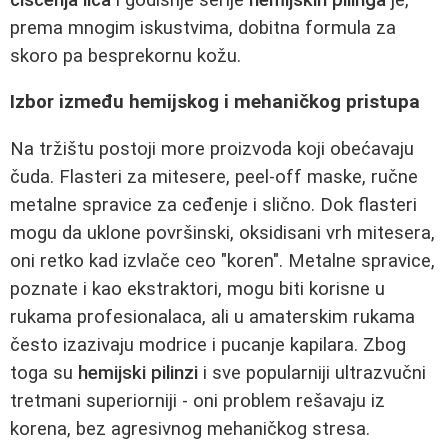
prema mnogim iskustvima, dobitna formula za
skoro pa besprekornu kožu.
Izbor između hemijskog i mehaničkog pristupa
Na tržištu postoji more proizvoda koji obećavaju
čuda. Flasteri za mitesere, peel-off maske, ručne
metalne spravice za ceđenje i slično. Dok flasteri
mogu da uklone površinski, oksidisani vrh mitesera,
oni retko kad izvlače ceo "koren". Metalne spravice,
poznate i kao ekstraktori, mogu biti korisne u
rukama profesionalaca, ali u amaterskim rukama
često izazivaju modrice i pucanje kapilara. Zbog
toga su
hemijski pilinzi
i sve popularniji ultrazvučni
tretmani superiorniji - oni problem rešavaju iz
korena, bez agresivnog mehaničkog stresa.