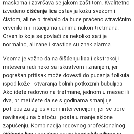
maskama i završava se jakom zaštitom. Kvalitetno
izvedeno
čišćenje lica
ostavlja kožu svežom i
čistom, ali ne bi trebalo da bude praćeno stravičnim
crvenilom i iritacijama danima nakon tretmana.
Crvenilo koje se povlači za nekoliko sati je
normalno, ali rane i krastice su znak alarma.
Veoma je važno da na
čišćenju lica
i ekstrakciji
mitesera radi neko sa iskustvom i znanjem, jer
pogrešan pritisak može dovesti do pucanja folikula
ispod kože i stvaranja bolnih potkožnih bubuljica.
Ako idete redovno na tretmane, jednom u mesec ili
dva, primetićete da se s godinama smanjuje
potreba za agresivnom intervencijom, jer se pore
navikavaju na čistoću i postaju manje sklone
zapušenju. Kombinacija redovnog profesionalnog
čišćenja lica
i godišnje serije
hemijskih pilinga
je,