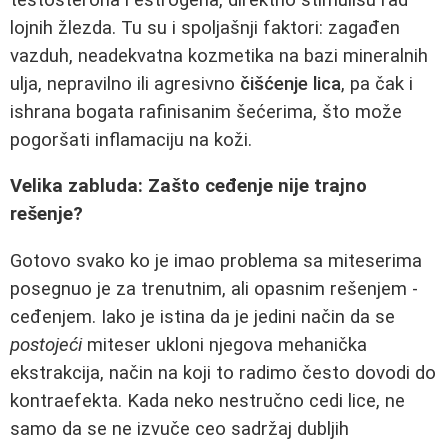
lojnih žlezda. Tu su i spoljašnji faktori: zagađen
vazduh, neadekvatna kozmetika na bazi mineralnih
ulja, nepravilno ili agresivno
čišćenje lica
, pa čak i
ishrana bogata rafinisanim šećerima, što može
pogoršati inflamaciju na koži.
Velika zabluda: Zašto ceđenje nije trajno
rešenje?
Gotovo svako ko je imao problema sa miteserima
posegnuo je za trenutnim, ali opasnim rešenjem -
ceđenjem. Iako je istina da je jedini način da se
postojeći
miteser ukloni njegova mehanička
ekstrakcija, način na koji to radimo često dovodi do
kontraefekta. Kada neko nestručno cedi lice, ne
samo da se ne izvuče ceo sadržaj dubljih