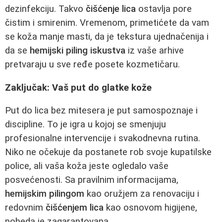
dezinfekciju. Takvo
čišćenje lica
ostavlja pore
čistim i smirenim. Vremenom, primetićete da vam
se koža manje masti, da je tekstura ujednačenija i
da se
hemijski piling iskustva
iz vaše arhive
pretvaraju u sve ređe posete kozmetičaru.
Zaključak: Vaš put do glatke kože
Put do lica bez mitesera je put samospoznaje i
discipline. To je igra u kojoj se smenjuju
profesionalne intervencije i svakodnevna rutina.
Niko ne očekuje da postanete rob svoje kupatilske
police, ali vaša koža jeste ogledalo vaše
posvećenosti. Sa pravilnim informacijama,
hemijskim pilingom
kao oružjem za renovaciju i
redovnim
čišćenjem lica
kao osnovom higijene,
pobeda je zagarantovana.