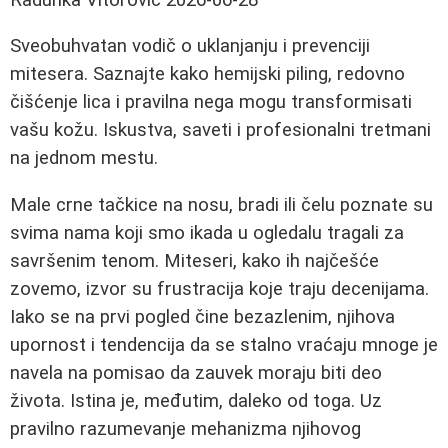
Sveobuhvatan vodič o uklanjanju i prevenciji
mitesera. Saznajte kako hemijski piling, redovno
čišćenje lica i pravilna nega mogu transformisati
vašu kožu. Iskustva, saveti i profesionalni tretmani
na jednom mestu.
Male crne tačkice na nosu, bradi ili čelu poznate su
svima nama koji smo ikada u ogledalu tragali za
savršenim tenom. Miteseri, kako ih najčešće
zovemo, izvor su frustracija koje traju decenijama.
Iako se na prvi pogled čine bezazlenim, njihova
upornost i tendencija da se stalno vraćaju mnoge je
navela na pomisao da zauvek moraju biti deo
života. Istina je, međutim, daleko od toga. Uz
pravilno razumevanje mehanizma njihovog