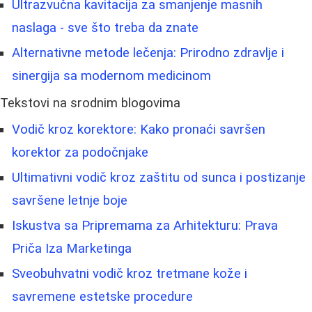
Ultrazvučna kavitacija za smanjenje masnih
naslaga - sve što treba da znate
Alternativne metode lečenja: Prirodno zdravlje i
sinergija sa modernom medicinom
Tekstovi na srodnim blogovima
Vodič kroz korektore: Kako pronaći savršen
korektor za podočnjake
Ultimativni vodič kroz zaštitu od sunca i postizanje
savršene letnje boje
Iskustva sa Pripremama za Arhitekturu: Prava
Priča Iza Marketinga
Sveobuhvatni vodič kroz tretmane kože i
savremene estetske procedure