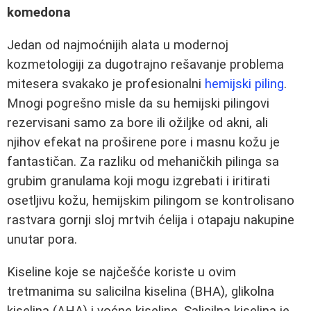
komedona
Jedan od najmoćnijih alata u modernoj
kozmetologiji za dugotrajno rešavanje problema
mitesera svakako je profesionalni
hemijski piling
.
Mnogi pogrešno misle da su hemijski pilingovi
rezervisani samo za bore ili ožiljke od akni, ali
njihov efekat na proširene pore i masnu kožu je
fantastičan. Za razliku od mehaničkih pilinga sa
grubim granulama koji mogu izgrebati i iritirati
osetljivu kožu, hemijskim pilingom se kontrolisano
rastvara gornji sloj mrtvih ćelija i otapaju nakupine
unutar pora.
Kiseline koje se najčešće koriste u ovim
tretmanima su salicilna kiselina (BHA), glikolna
kiselina (AHA) i voćne kiseline. Salicilna kiselina je