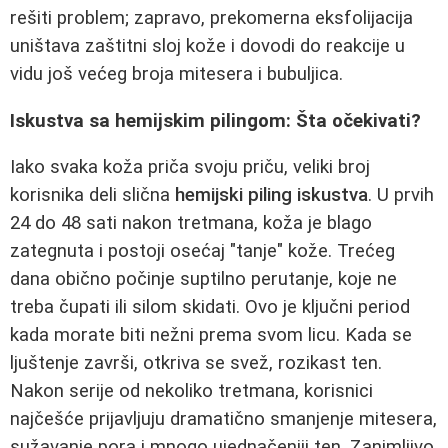
rešiti problem; zapravo, prekomerna eksfolijacija
uništava zaštitni sloj kože i dovodi do reakcije u
vidu još većeg broja mitesera i bubuljica.
Iskustva sa hemijskim pilingom: Šta očekivati?
Iako svaka koža priča svoju priču, veliki broj
korisnika deli slična
hemijski piling iskustva
. U prvih
24 do 48 sati nakon tretmana, koža je blago
zategnuta i postoji osećaj "tanje" kože. Trećeg
dana obično počinje suptilno perutanje, koje ne
treba čupati ili silom skidati. Ovo je ključni period
kada morate biti nežni prema svom licu. Kada se
ljuštenje završi, otkriva se svež, rozikast ten.
Nakon serije od nekoliko tretmana, korisnici
najčešće prijavljuju dramatično smanjenje mitesera,
sužavanje pora i mnogo ujednačeniji ten. Zanimljivo