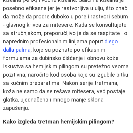
posebno efikasna jer je rastvorljiva u ulju, što znači
da može da prodre duboko u pore i rastvori sebum
- glavnog krivca za mitesere. Kada se konsultujete
sa stručnjakom, preporučljivo je da se raspitate i o
naprednim profesionalnim linijama poput
diego
dalla palma
, koje su poznate po efikasnim
formulama za dubinsko čišćenje i obnovu kože.
Iskustva sa hemijskim pilingom su pretežno veoma
pozitivna, naročito kod osoba koje su izgubile bitku
sa kućnim preparatima. Nakon serije tretmana,
koža ne samo da se rešava mitesera, već postaje
glatka, ujednačena i mnogo manje sklona
zapušenju.
Kako izgleda tretman hemijskim pilingom?