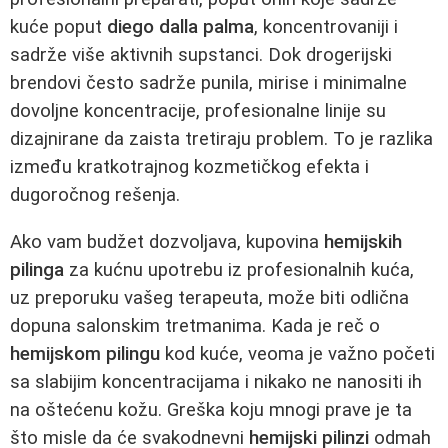
kuće poput
diego dalla palma
, koncentrovaniji i
sadrže više aktivnih supstanci. Dok drogerijski
brendovi često sadrže punila, mirise i minimalne
dovoljne koncentracije, profesionalne linije su
dizajnirane da zaista tretiraju problem. To je razlika
između kratkotrajnog kozmetičkog efekta i
dugoročnog rešenja.
Ako vam budžet dozvoljava, kupovina
hemijskih
pilinga
za kućnu upotrebu iz profesionalnih kuća,
uz preporuku vašeg terapeuta, može biti odlična
dopuna salonskim tretmanima. Kada je reč o
hemijskom pilingu
kod kuće, veoma je važno početi
sa slabijim koncentracijama i nikako ne nanositi ih
na oštećenu kožu. Greška koju mnogi prave je ta
što misle da će svakodnevni
hemijski pilinzi
odmah