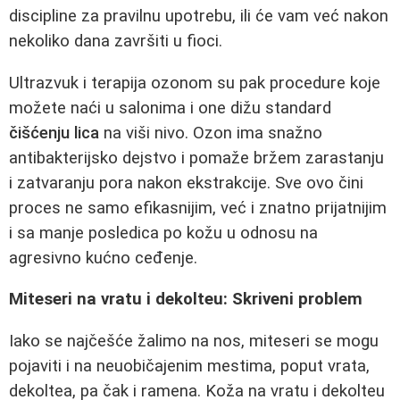
discipline za pravilnu upotrebu, ili će vam već nakon
nekoliko dana završiti u fioci.
Ultrazvuk i terapija ozonom su pak procedure koje
možete naći u salonima i one dižu standard
čišćenju lica
na viši nivo. Ozon ima snažno
antibakterijsko dejstvo i pomaže bržem zarastanju
i zatvaranju pora nakon ekstrakcije. Sve ovo čini
proces ne samo efikasnijim, već i znatno prijatnijim
i sa manje posledica po kožu u odnosu na
agresivno kućno ceđenje.
Miteseri na vratu i dekolteu: Skriveni problem
Iako se najčešće žalimo na nos, miteseri se mogu
pojaviti i na neuobičajenim mestima, poput vrata,
dekoltea, pa čak i ramena. Koža na vratu i dekolteu