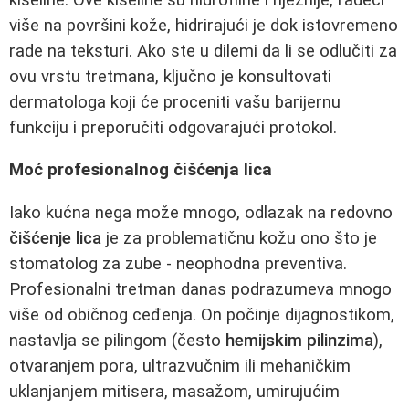
više na površini kože, hidrirajući je dok istovremeno
rade na teksturi. Ako ste u dilemi da li se odlučiti za
ovu vrstu tretmana, ključno je konsultovati
dermatologa koji će proceniti vašu barijernu
funkciju i preporučiti odgovarajući protokol.
Moć profesionalnog čišćenja lica
Iako kućna nega može mnogo, odlazak na redovno
čišćenje lica
je za problematičnu kožu ono što je
stomatolog za zube - neophodna preventiva.
Profesionalni tretman danas podrazumeva mnogo
više od običnog ceđenja. On počinje dijagnostikom,
nastavlja se pilingom (često
hemijskim pilinzima
),
otvaranjem pora, ultrazvučnim ili mehaničkim
uklanjanjem mitisera, masažom, umirujućim