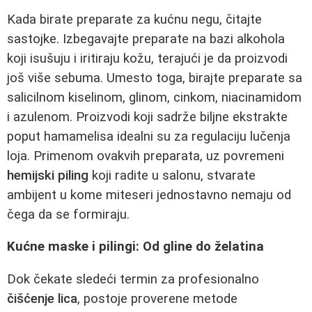
Kada birate preparate za kućnu negu, čitajte
sastojke. Izbegavajte preparate na bazi alkohola
koji isušuju i iritiraju kožu, terajući je da proizvodi
još više sebuma. Umesto toga, birajte preparate sa
salicilnom kiselinom, glinom, cinkom, niacinamidom
i azulenom. Proizvodi koji sadrže biljne ekstrakte
poput hamamelisa idealni su za regulaciju lučenja
loja. Primenom ovakvih preparata, uz povremeni
hemijski piling
koji radite u salonu, stvarate
ambijent u kome miteseri jednostavno nemaju od
čega da se formiraju.
Kućne maske i pilingi: Od gline do želatina
Dok čekate sledeći termin za profesionalno
čišćenje lica
, postoje proverene metode