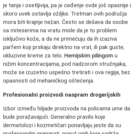
je tanja i osetljivija, pa je ceđenje ovde još opasnije i
skoro uvek ostavlja ožiljke. Tretman ovih područja
mora biti krajnje nežan. Često se dešava da osobe
sa miteserima na vratu misle da je to problem
isključivo kože, a da ne primećuju da ih izaziva
parfem koji prskaju direktno na vrat, ili pak guste,
okluzivne kreme za telo.
Hemijskim pilingom
u
nižim koncentracijama, pod nadzorom stručnjaka,
može se izuzetno uspešno tretirati i ova regija, bez
opasnosti od mehaničkog oštećenja.
Profesionalni proizvodi naspram drogerijskih
Izbor između hiljade proizvoda na policama ume da
bude poražavajući. Generalno pravilo koje
dermatolozi i kozmetičari ponavljaju jeste da su
profesionalni preparati, poput onih koje sadrže