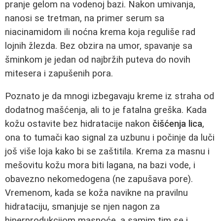
pranje gelom na vodenoj bazi. Nakon umivanja,
nanosi se tretman, na primer serum sa
niacinamidom ili noćna krema koja reguliše rad
lojnih žlezda. Bez obzira na umor, spavanje sa
šminkom je jedan od najbržih puteva do novih
mitesera i zapušenih pora.
Poznato je da mnogi izbegavaju kreme iz straha od
dodatnog mašćenja, ali to je fatalna greška. Kada
kožu ostavite bez hidratacije nakon
čišćenja lica
,
ona to tumači kao signal za uzbunu i počinje da luči
još više loja kako bi se zaštitila. Krema za masnu i
mešovitu kožu mora biti lagana, na bazi vode, i
obavezno nekomedogena (ne zapušava pore).
Vremenom, kada se koža navikne na pravilnu
hidrataciju, smanjuje se njen nagon za
hiperprodukcijom masnoće, a samim tim se i