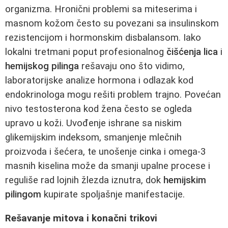
organizma. Hronični problemi sa miteserima i
masnom kožom često su povezani sa insulinskom
rezistencijom i hormonskim disbalansom. Iako
lokalni tretmani poput profesionalnog
čišćenja lica
i
hemijskog pilinga
rešavaju ono što vidimo,
laboratorijske analize hormona i odlazak kod
endokrinologa mogu rešiti problem trajno. Povećan
nivo testosterona kod žena često se ogleda
upravo u koži. Uvođenje ishrane sa niskim
glikemijskim indeksom, smanjenje mlečnih
proizvoda i šećera, te unošenje cinka i omega-3
masnih kiselina može da smanji upalne procese i
reguliše rad lojnih žlezda iznutra, dok
hemijskim
pilingom
kupirate spoljašnje manifestacije.
Rešavanje mitova i konačni trikovi