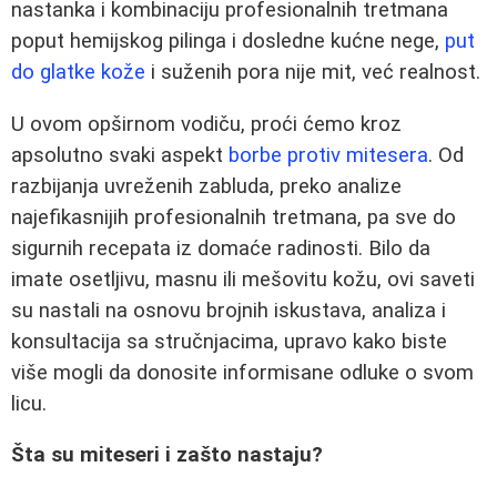
nastanka i kombinaciju profesionalnih tretmana
poput hemijskog pilinga i dosledne kućne nege,
put
do glatke kože
i suženih pora nije mit, već realnost.
U ovom opširnom vodiču, proći ćemo kroz
apsolutno svaki aspekt
borbe protiv mitesera
. Od
razbijanja uvreženih zabluda, preko analize
najefikasnijih profesionalnih tretmana, pa sve do
sigurnih recepata iz domaće radinosti. Bilo da
imate osetljivu, masnu ili mešovitu kožu, ovi saveti
su nastali na osnovu brojnih iskustava, analiza i
konsultacija sa stručnjacima, upravo kako biste
više mogli da donosite informisane odluke o svom
licu.
Šta su miteseri i zašto nastaju?