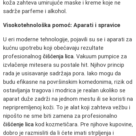
koža zahteva umirujuće maske i kreme koje ne
sadrže parfeme i alkohol.
Visokotehnološka pomoć: Aparati i spravice
U eri moderne tehnologije, pojavili su se i aparati za
kućnu upotrebu koji obećavaju rezultate
profesionalnog
čišćenja lica
. Vakuum pumpice za
izvlačenje mitesera su postale hit. Njihov princip
rada je usisavanje sadržaja pora. Iako mogu da
budu efikasne na površinskim komedonima, rizik od
ostavljanja tragova i modrica je realan ukoliko se
aparat duže zadrži na jednom mestu ili se koristi na
nepripremljenoj koži. To je alat koji zahteva vežbu i
nipošto ne sme biti zamena za profesionalno
čišćenje lica
kod kozmetičara. Pre njihove kupovine,
dobro je razmisliti da li ćete imati strpljenja i