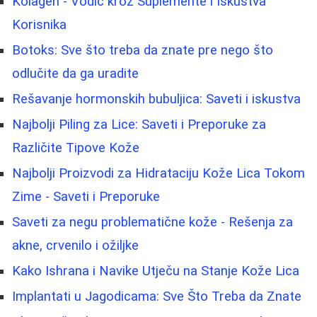
Kolagen - Vodič kroz Suplemente i Iskustva
Korisnika
Botoks: Sve što treba da znate pre nego što
odlučite da ga uradite
Rešavanje hormonskih bubuljica: Saveti i iskustva
Najbolji Piling za Lice: Saveti i Preporuke za
Različite Tipove Kože
Najbolji Proizvodi za Hidrataciju Kože Lica Tokom
Zime - Saveti i Preporuke
Saveti za negu problematične kože - Rešenja za
akne, crvenilo i ožiljke
Kako Ishrana i Navike Utječu na Stanje Kože Lica
Implantati u Jagodicama: Sve Što Treba da Znate