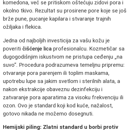
komedona, već se pritiskom oštećuju zidovi pora i
okolno tkivo. Rezultat su prosirene pore koje se još
brže pune, pucanje kapilara i stvaranje trajnih
ožiljaka i flekica.
Jedna od najboljih investicija za vašu kožu je
poveriti
čišćenje lica
profesionalcu. Kozmetičar sa
dugogodišnjim iskustvom ne pristupa ceđenju „na
suvo“. Procedura podrazumeva temeljnu pripremu:
otvaranje pora parenjem ili toplim maskama,
upotrebu lupe sa jakim svetlom i sterilnih alata, a
nakon ekstrakcije obaveznu dezinfekciju i
zatvaranje pora aparatima za visoku frekvenciju ili
ozon. Ovo je standard koji kod kuće, nažalost,
gotovo nikada ne možemo dosegnuti.
Hemijski piling: Zlatni standard u borbi protiv