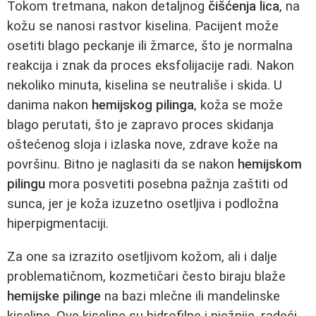
Tokom tretmana, nakon detaljnog
čišćenja lica
, na
kožu se nanosi rastvor kiselina. Pacijent može
osetiti blago peckanje ili žmarce, što je normalna
reakcija i znak da proces eksfolijacije radi. Nakon
nekoliko minuta, kiselina se neutrališe i skida. U
danima nakon
hemijskog pilinga
, koža se može
blago perutati, što je zapravo proces skidanja
oštećenog sloja i izlaska nove, zdrave kože na
površinu. Bitno je naglasiti da se nakon
hemijskom
pilingu
mora posvetiti posebna pažnja zaštiti od
sunca, jer je koža izuzetno osetljiva i podložna
hiperpigmentaciji.
Za one sa izrazito osetljivom kožom, ali i dalje
problematičnom, kozmetičari često biraju blaže
hemijske pilinge
na bazi mlečne ili mandelinske
kiseline. Ove kiseline su hidrofilne i nježnije, radeći