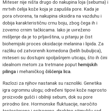
Miteser nije ništa drugo do nakupina loja (sebuma) i
mrtvih ćelija kože koja je zapušila pore. Kada je
pora otvorena, ta nakupina oksidira na vazduhu i
dobija karakterističnu crnu boju, zbog čega ih i
zovemo crnim tačkicama. Iako je uvreženo
mišljenje da je to prljavština, u pitanju je čist
biohemijski proces oksidacije melanina i lipida. Za
razliku od zatvorenih komedona (belih bubuljica),
miteseri su dostupni spoljašnjem uticaju, što ih čini
idealnom metom za tretmane poput
hemijskih
pilinga
i mehaničkog
čišćenja lica
.
Razlozi za njihov nastanak su raznoliki. Genetika
igra ogromnu ulogu; određeni tipovi kože naprosto
proizvode gušći i obilniji sebum, dok su pore
prirodno šire. Hormonske fluktuacije, naročito
testosterona i estrogena, direktno stimulišu rad