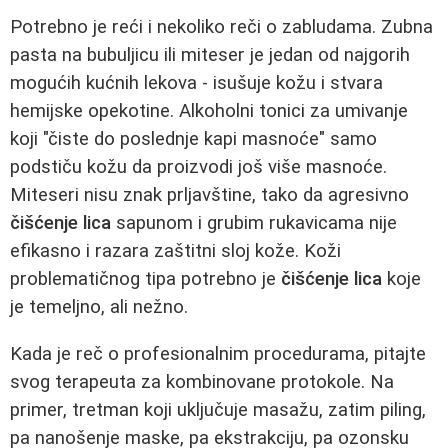
Potrebno je reći i nekoliko reči o zabludama. Zubna
pasta na bubuljicu ili miteser je jedan od najgorih
mogućih kućnih lekova - isušuje kožu i stvara
hemijske opekotine. Alkoholni tonici za umivanje
koji "čiste do poslednje kapi masnoće" samo
podstiču kožu da proizvodi još više masnoće.
Miteseri nisu znak prljavštine, tako da agresivno
čišćenje lica
sapunom i grubim rukavicama nije
efikasno i razara zaštitni sloj kože. Koži
problematičnog tipa potrebno je
čišćenje lica
koje
je temeljno, ali nežno.
Kada je reč o profesionalnim procedurama, pitajte
svog terapeuta za kombinovane protokole. Na
primer, tretman koji uključuje masažu, zatim piling,
pa nanošenje maske, pa ekstrakciju, pa ozonsku