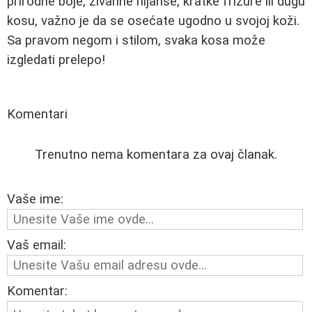
prirodne boje, živahne nijanse, kratke frizure ili dugu
kosu, važno je da se osećate ugodno u svojoj koži.
Sa pravom negom i stilom, svaka kosa može
izgledati prelepo!
Komentari
Trenutno nema komentara za ovaj članak.
Vaše ime:
Vaš email:
Komentar: