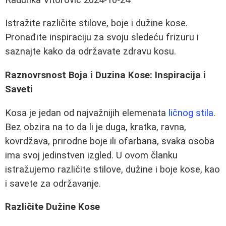
Istražite različite stilove, boje i dužine kose.
Pronađite inspiraciju za svoju sledeću frizuru i
saznajte kako da održavate zdravu kosu.
Raznovrsnost Boja i Duzina Kose: Inspiracija i
Saveti
Kosa je jedan od najvažnijih elemenata
ličnog stila
.
Bez obzira na to da li je duga, kratka, ravna,
kovrdžava, prirodne boje ili ofarbana, svaka osoba
ima svoj jedinstven izgled. U ovom članku
istražujemo različite stilove, dužine i boje kose, kao
i savete za održavanje.
Različite Dužine Kose