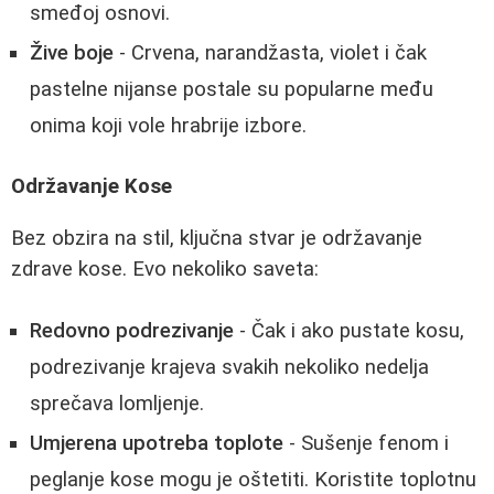
smeđoj osnovi.
Žive boje
- Crvena, narandžasta, violet i čak
pastelne nijanse postale su popularne među
onima koji vole hrabrije izbore.
Održavanje Kose
Bez obzira na stil, ključna stvar je održavanje
zdrave kose. Evo nekoliko saveta:
Redovno podrezivanje
- Čak i ako pustate kosu,
podrezivanje krajeva svakih nekoliko nedelja
sprečava lomljenje.
Umjerena upotreba toplote
- Sušenje fenom i
peglanje kose mogu je oštetiti. Koristite toplotnu