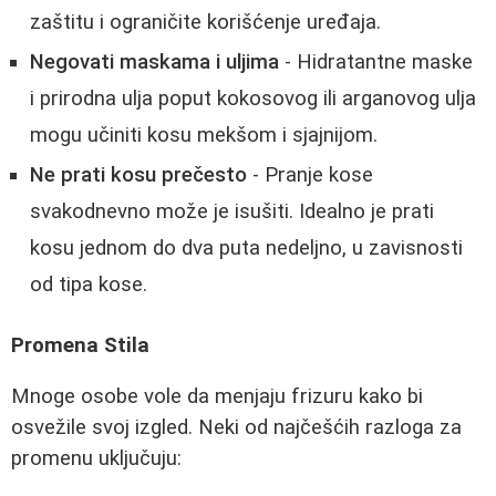
zaštitu i ograničite korišćenje uređaja.
Negovati maskama i uljima
- Hidratantne maske
i prirodna ulja poput kokosovog ili arganovog ulja
mogu učiniti kosu mekšom i sjajnijom.
Ne prati kosu prečesto
- Pranje kose
svakodnevno može je isušiti. Idealno je prati
kosu jednom do dva puta nedeljno, u zavisnosti
od tipa kose.
Promena Stila
Mnoge osobe vole da menjaju frizuru kako bi
osvežile svoj izgled. Neki od najčešćih razloga za
promenu uključuju: