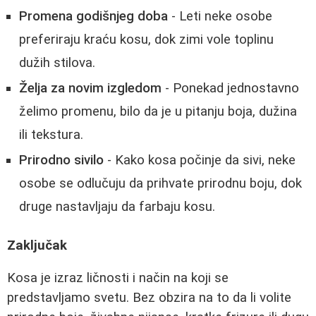
Promena godišnjeg doba
- Leti neke osobe
preferiraju kraću kosu, dok zimi vole toplinu
dužih stilova.
Želja za novim izgledom
- Ponekad jednostavno
želimo promenu, bilo da je u pitanju boja, dužina
ili tekstura.
Prirodno sivilo
- Kako kosa počinje da sivi, neke
osobe se odlučuju da prihvate prirodnu boju, dok
druge nastavljaju da farbaju kosu.
Zaključak
Kosa je izraz ličnosti i način na koji se
predstavljamo svetu. Bez obzira na to da li volite