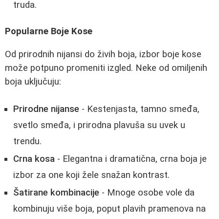
truda.
Popularne Boje Kose
Od prirodnih nijansi do živih boja, izbor boje kose
može potpuno promeniti izgled. Neke od omiljenih
boja uključuju:
Prirodne nijanse
- Kestenjasta, tamno smeđa,
svetlo smeđa, i prirodna plavuša su uvek u
trendu.
Crna kosa
- Elegantna i dramatična, crna boja je
izbor za one koji žele snažan kontrast.
Šatirane kombinacije
- Mnoge osobe vole da
kombinuju više boja, poput plavih pramenova na