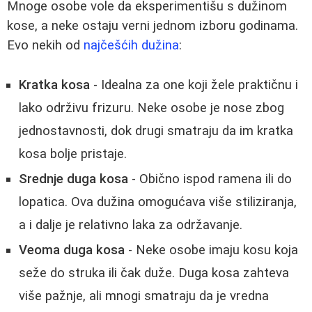
Mnoge osobe vole da eksperimentišu s dužinom
kose, a neke ostaju verni jednom izboru godinama.
Evo nekih od
najčešćih dužina
:
Kratka kosa
- Idealna za one koji žele praktičnu i
lako održivu frizuru. Neke osobe je nose zbog
jednostavnosti, dok drugi smatraju da im kratka
kosa bolje pristaje.
Srednje duga kosa
- Obično ispod ramena ili do
lopatica. Ova dužina omogućava više stiliziranja,
a i dalje je relativno laka za održavanje.
Veoma duga kosa
- Neke osobe imaju kosu koja
seže do struka ili čak duže. Duga kosa zahteva
više pažnje, ali mnogi smatraju da je vredna