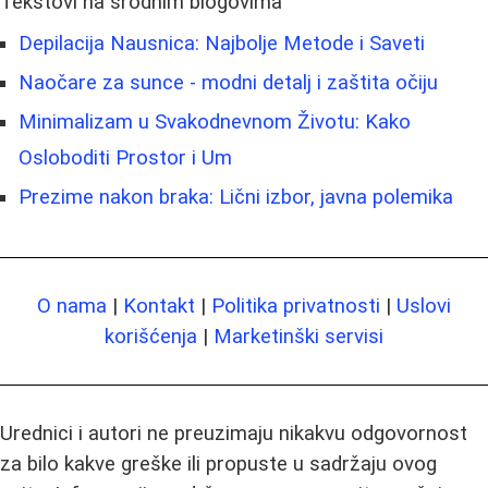
Tekstovi na srodnim blogovima
Depilacija Nausnica: Najbolje Metode i Saveti
Naočare za sunce - modni detalj i zaštita očiju
Minimalizam u Svakodnevnom Životu: Kako
Osloboditi Prostor i Um
Prezime nakon braka: Lični izbor, javna polemika
O nama
|
Kontakt
|
Politika privatnosti
|
Uslovi
korišćenja
|
Marketinški servisi
Urednici i autori ne preuzimaju nikakvu odgovornost
za bilo kakve greške ili propuste u sadržaju ovog