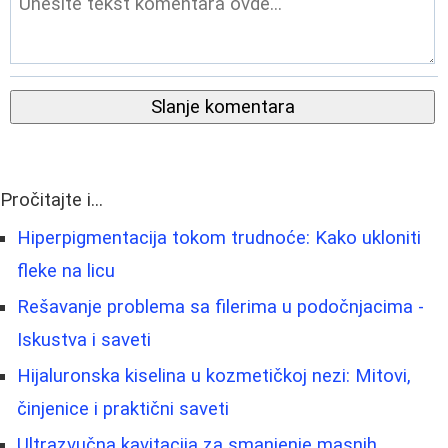
Slanje komentara
Pročitajte i...
Hiperpigmentacija tokom trudnoće: Kako ukloniti
fleke na licu
Rešavanje problema sa filerima u podočnjacima -
Iskustva i saveti
Hijaluronska kiselina u kozmetičkoj nezi: Mitovi,
činjenice i praktični saveti
Ultrazvučna kavitacija za smanjenje masnih