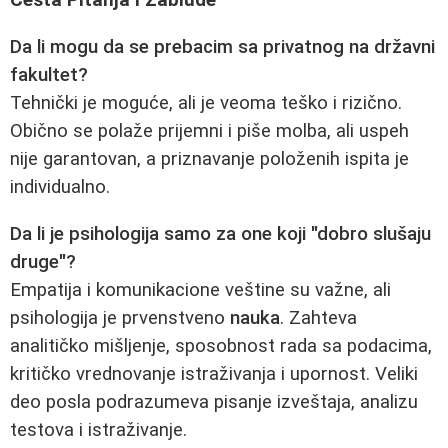
Česta Pitanja i Zablude
Da li mogu da se prebacim sa privatnog na državni
fakultet?
Tehnički je moguće, ali je veoma teško i rizično.
Obično se polaže prijemni i piše molba, ali uspeh
nije garantovan, a priznavanje položenih ispita je
individualno.
Da li je psihologija samo za one koji "dobro slušaju
druge"?
Empatija i komunikacione veštine su važne, ali
psihologija je prvenstveno
nauka
. Zahteva
analitičko mišljenje, sposobnost rada sa podacima,
kritičko vrednovanje istraživanja i upornost. Veliki
deo posla podrazumeva pisanje izveštaja, analizu
testova i istraživanje.