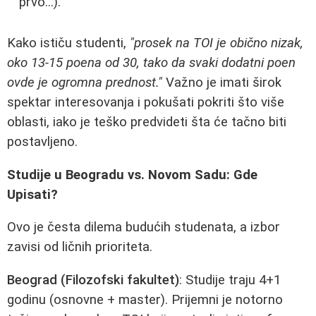
prvo...).
Kako ističu studenti,
"prosek na TOI je obično nizak,
oko 13-15 poena od 30, tako da svaki dodatni poen
ovde je ogromna prednost."
Važno je imati širok
spektar interesovanja i pokušati pokriti što više
oblasti, iako je teško predvideti šta će tačno biti
postavljeno.
Studije u Beogradu vs. Novom Sadu: Gde
Upisati?
Ovo je česta dilema budućih studenata, a izbor
zavisi od ličnih prioriteta.
Beograd (Filozofski fakultet)
: Studije traju 4+1
godinu (osnovne + master). Prijemni je notorno