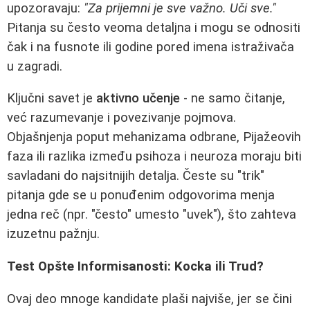
upozoravaju:
"Za prijemni je sve važno. Uči sve."
Pitanja su često veoma detaljna i mogu se odnositi
čak i na fusnote ili godine pored imena istraživača
u zagradi.
Ključni savet je
aktivno učenje
- ne samo čitanje,
već razumevanje i povezivanje pojmova.
Objašnjenja poput mehanizama odbrane, Pijažeovih
faza ili razlika između psihoza i neuroza moraju biti
savladani do najsitnijih detalja. Česte su "trik"
pitanja gde se u ponuđenim odgovorima menja
jedna reč (npr. "često" umesto "uvek"), što zahteva
izuzetnu pažnju.
Test Opšte Informisanosti: Kocka ili Trud?
Ovaj deo mnoge kandidate plaši najviše, jer se čini