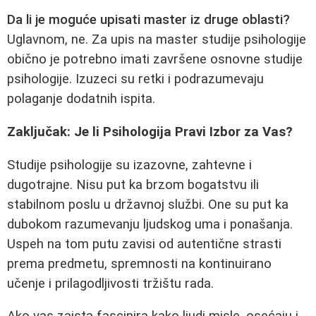
Da li je moguće upisati master iz druge oblasti?
Uglavnom, ne. Za upis na master studije psihologije
obično je potrebno imati završene osnovne studije
psihologije. Izuzeci su retki i podrazumevaju
polaganje dodatnih ispita.
Zaključak: Je li Psihologija Pravi Izbor za Vas?
Studije psihologije su izazovne, zahtevne i
dugotrajne. Nisu put ka brzom bogatstvu ili
stabilnom poslu u državnoj službi. One su put ka
dubokom razumevanju ljudskog uma i ponašanja.
Uspeh na tom putu zavisi od autentične strasti
prema predmetu, spremnosti na kontinuirano
učenje i prilagodljivosti tržištu rada.