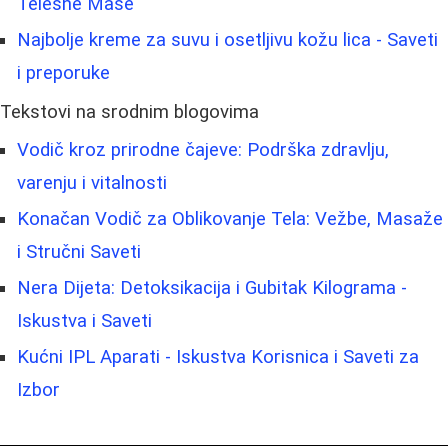
Telesne Mase
Najbolje kreme za suvu i osetljivu kožu lica - Saveti
i preporuke
Tekstovi na srodnim blogovima
Vodič kroz prirodne čajeve: Podrška zdravlju,
varenju i vitalnosti
Konačan Vodič za Oblikovanje Tela: Vežbe, Masaže
i Stručni Saveti
Nera Dijeta: Detoksikacija i Gubitak Kilograma -
Iskustva i Saveti
Kućni IPL Aparati - Iskustva Korisnica i Saveti za
Izbor