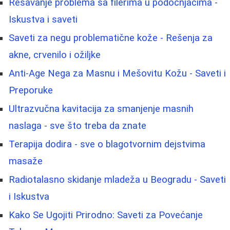
Rešavanje problema sa filerima u podočnjacima -
Iskustva i saveti
Saveti za negu problematične kože - Rešenja za
akne, crvenilo i ožiljke
Anti-Age Nega za Masnu i Mešovitu Kožu - Saveti i
Preporuke
Ultrazvučna kavitacija za smanjenje masnih
naslaga - sve što treba da znate
Terapija dodira - sve o blagotvornim dejstvima
masaže
Radiotalasno skidanje mladeža u Beogradu - Saveti
i Iskustva
Kako Se Ugojiti Prirodno: Saveti za Povećanje