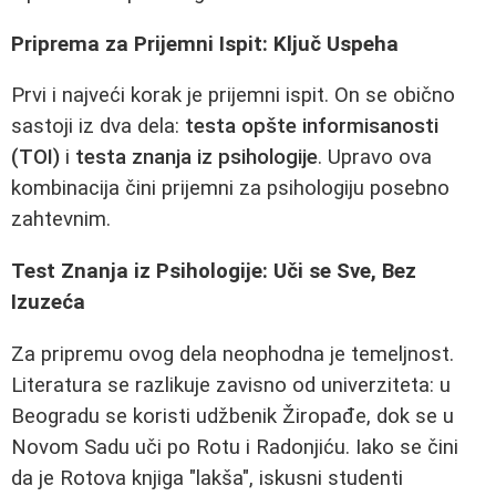
Priprema za Prijemni Ispit: Ključ Uspeha
Prvi i najveći korak je prijemni ispit. On se obično
sastoji iz dva dela:
testa opšte informisanosti
(TOI)
i
testa znanja iz psihologije
. Upravo ova
kombinacija čini prijemni za psihologiju posebno
zahtevnim.
Test Znanja iz Psihologije: Uči se Sve, Bez
Izuzeća
Za pripremu ovog dela neophodna je temeljnost.
Literatura se razlikuje zavisno od univerziteta: u
Beogradu se koristi udžbenik Žiropađe, dok se u
Novom Sadu uči po Rotu i Radonjiću. Iako se čini
da je Rotova knjiga "lakša", iskusni studenti