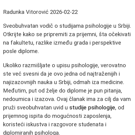
Radunka Vitorović
2026-02-22
Sveobuhvatan vodič o studijama psihologije u Srbiji.
Otkrijte kako se pripremiti za prijemni, šta očekivati
na fakultetu, razlike između grada i perspektive
posle diplome.
Ukoliko razmišljate o upisu psihologije, verovatno
ste već svesni da je ovo jedna od najtraženijih i
najizazovnijih nauka u Srbiji, odmah iza medicine.
Međutim, put od želje do diplome je pun pitanja,
nedoumica i izazova. Ovaj članak ima za cilj da vam
pruži sveobuhvatan uvid u
studije psihologije
, od
prijemnog ispita do mogućnosti zaposlenja,
koristeći iskustva i razgovore studenata i
diplomiranih psihologa.