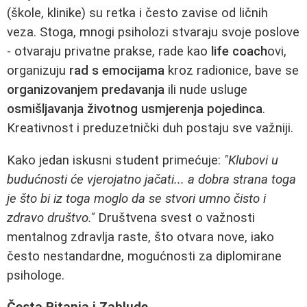
(škole, klinike) su retka i često zavise od ličnih
veza. Stoga, mnogi psiholozi stvaraju svoje poslove
- otvaraju privatne prakse, rade kao
life coach
ovi,
organizuju
rad s emocijama
kroz radionice, bave se
organizovanjem predavanja
ili nude usluge
osmišljavanja životnog usmjerenja pojedinca
.
Kreativnost i preduzetnički duh postaju sve važniji.
Kako jedan iskusni student primećuje:
"Klubovi u
budućnosti će vjerojatno jačati... a dobra strana toga
je što bi iz toga moglo da se stvori umno čisto i
zdravo društvo."
Društvena svest o važnosti
mentalnog zdravlja raste, što otvara nove, iako
često nestandardne, mogućnosti za diplomirane
psihologe.