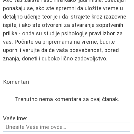
Ako vas zaista fascinira kako ljudi misle, osećaju i
ponašaju se, ako ste spremni da uložite vreme u
detaljno učenje teorije i da istrajete kroz izazovne
ispite, i ako ste otvoreni za stvaranje sopstvenih
prilika - onda su studije psihologije pravi izbor za
vas. Počnite sa pripremama na vreme, budite
uporni i verujte da će vaša posvećenost, pored
znanja, doneti i duboko lično zadovoljstvo.
Komentari
Trenutno nema komentara za ovaj članak.
Vaše ime: