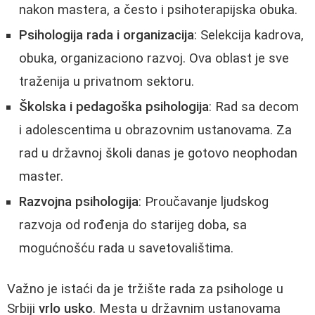
nakon mastera, a često i psihoterapijska obuka.
Psihologija rada i organizacija
: Selekcija kadrova,
obuka, organizaciono razvoj. Ova oblast je sve
traženija u privatnom sektoru.
Školska i pedagoška psihologija
: Rad sa decom
i adolescentima u obrazovnim ustanovama. Za
rad u državnoj školi danas je gotovo neophodan
master.
Razvojna psihologija
: Proučavanje ljudskog
razvoja od rođenja do starijeg doba, sa
mogućnošću rada u savetovalištima.
Važno je istaći da je tržište rada za psihologe u
Srbiji
vrlo usko
. Mesta u državnim ustanovama