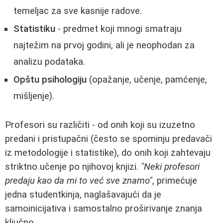
temeljac za sve kasnije radove.
Statistiku
- predmet koji mnogi smatraju
najtežim na prvoj godini, ali je neophodan za
analizu podataka.
Opštu psihologiju
(opažanje, učenje, pamćenje,
mišljenje).
Profesori su različiti - od onih koji su izuzetno
predani i pristupačni (često se spominju predavači
iz metodologije i statistike), do onih koji zahtevaju
striktno učenje po njihovoj knjizi.
"Neki profesori
predaju kao da mi to već sve znamo"
, primećuje
jedna studentkinja, naglašavajući da je
samoinicijativa i samostalno proširivanje znanja
ključno.