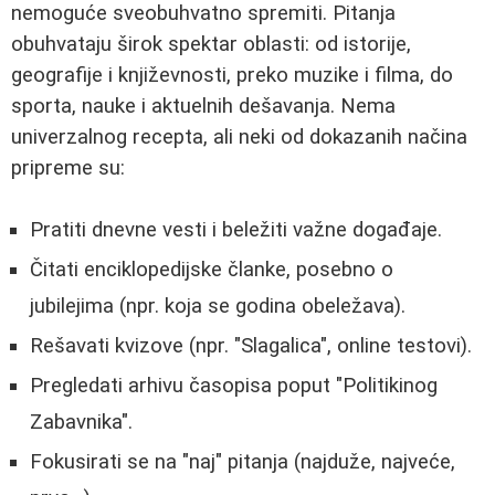
nemoguće sveobuhvatno spremiti. Pitanja
obuhvataju širok spektar oblasti: od istorije,
geografije i književnosti, preko muzike i filma, do
sporta, nauke i aktuelnih dešavanja. Nema
univerzalnog recepta, ali neki od dokazanih načina
pripreme su:
Pratiti dnevne vesti i beležiti važne događaje.
Čitati enciklopedijske članke, posebno o
jubilejima (npr. koja se godina obeležava).
Rešavati kvizove (npr. "Slagalica", online testovi).
Pregledati arhivu časopisa poput "Politikinog
Zabavnika".
Fokusirati se na "naj" pitanja (najduže, najveće,