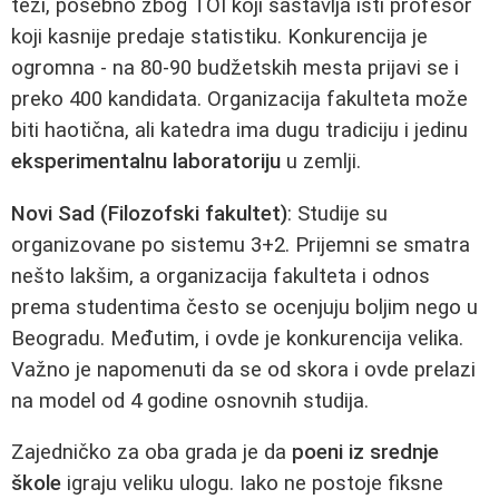
teži, posebno zbog TOI koji sastavlja isti profesor
koji kasnije predaje statistiku. Konkurencija je
ogromna - na 80-90 budžetskih mesta prijavi se i
preko 400 kandidata. Organizacija fakulteta može
biti haotična, ali katedra ima dugu tradiciju i jedinu
eksperimentalnu laboratoriju
u zemlji.
Novi Sad (Filozofski fakultet)
: Studije su
organizovane po sistemu 3+2. Prijemni se smatra
nešto lakšim, a organizacija fakulteta i odnos
prema studentima često se ocenjuju boljim nego u
Beogradu. Međutim, i ovde je konkurencija velika.
Važno je napomenuti da se od skora i ovde prelazi
na model od 4 godine osnovnih studija.
Zajedničko za oba grada je da
poeni iz srednje
škole
igraju veliku ulogu. Iako ne postoje fiksne