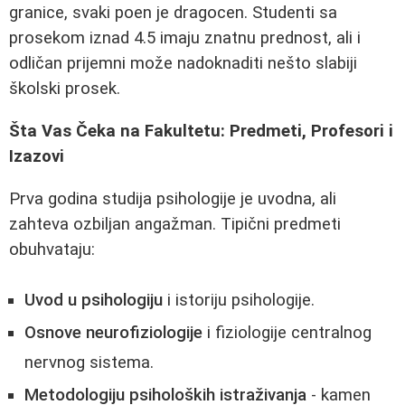
granice, svaki poen je dragocen. Studenti sa
prosekom iznad 4.5 imaju znatnu prednost, ali i
odličan prijemni može nadoknaditi nešto slabiji
školski prosek.
Šta Vas Čeka na Fakultetu: Predmeti, Profesori i
Izazovi
Prva godina studija psihologije je uvodna, ali
zahteva ozbiljan angažman. Tipični predmeti
obuhvataju:
Uvod u psihologiju
i istoriju psihologije.
Osnove neurofiziologije
i fiziologije centralnog
nervnog sistema.
Metodologiju psiholoških istraživanja
- kamen