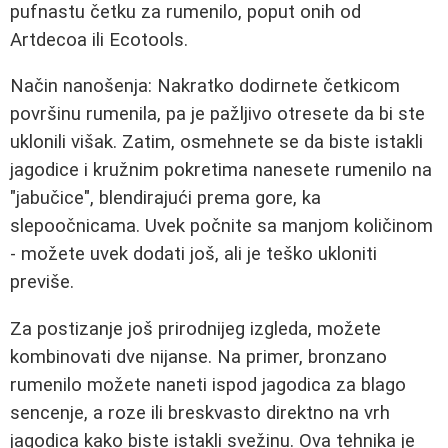
pufnastu četku za rumenilo, poput onih od
Artdecoa ili Ecotools.
Način nanošenja: Nakratko dodirnete četkicom
površinu rumenila, pa je pažljivo otresete da bi ste
uklonili višak. Zatim, osmehnete se da biste istakli
jagodice i kružnim pokretima nanesete rumenilo na
"jabučice", blendirajući prema gore, ka
slepoočnicama. Uvek počnite sa manjom količinom
- možete uvek dodati još, ali je teško ukloniti
previše.
Za postizanje još prirodnijeg izgleda, možete
kombinovati dve nijanse. Na primer, bronzano
rumenilo možete naneti ispod jagodica za blago
sencenje, a roze ili breskvasto direktno na vrh
jagodica kako biste istakli svežinu. Ova tehnika je