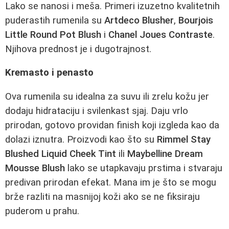
Lako se nanosi i meša. Primeri izuzetno kvalitetnih
puderastih rumenila su
Artdeco Blusher
,
Bourjois
Little Round Pot Blush
i
Chanel Joues Contraste
.
Njihova prednost je i dugotrajnost.
Kremasto i penasto
Ova rumenila su idealna za suvu ili zrelu kožu jer
dodaju hidrataciju i svilenkast sjaj. Daju vrlo
prirodan, gotovo providan finish koji izgleda kao da
dolazi iznutra. Proizvodi kao što su
Rimmel Stay
Blushed Liquid Cheek Tint
ili
Maybelline Dream
Mousse Blush
lako se utapkavaju prstima i stvaraju
predivan prirodan efekat. Mana im je što se mogu
brže razliti na masnijoj koži ako se ne fiksiraju
puderom u prahu.