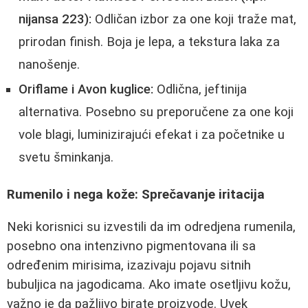
nijansa 223):
Odličan izbor za one koji traže mat,
prirodan finish. Boja je lepa, a tekstura laka za
nanošenje.
Oriflame i Avon kuglice:
Odlična, jeftinija
alternativa. Posebno su preporučene za one koji
vole blagi, luminizirajući efekat i za početnike u
svetu šminkanja.
Rumenilo i nega kože: Sprečavanje iritacija
Neki korisnici su izvestili da im odredjena rumenila,
posebno ona intenzivno pigmentovana ili sa
određenim mirisima, izazivaju pojavu sitnih
bubuljica na jagodicama. Ako imate osetljivu kožu,
važno je da pažljivo birate proizvode. Uvek