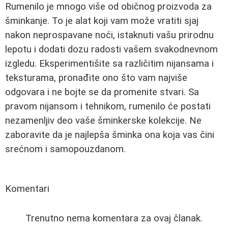
Rumenilo je mnogo više od običnog proizvoda za
šminkanje. To je alat koji vam može vratiti sjaj
nakon neprospavane noći, istaknuti vašu prirodnu
lepotu i dodati dozu radosti vašem svakodnevnom
izgledu. Eksperimentišite sa različitim nijansama i
teksturama, pronađite ono što vam najviše
odgovara i ne bojte se da promenite stvari. Sa
pravom nijansom i tehnikom, rumenilo će postati
nezamenljiv deo vaše šminkerske kolekcije. Ne
zaboravite da je najlepša šminka ona koja vas čini
srećnom i samopouzdanom.
Komentari
Trenutno nema komentara za ovaj članak.