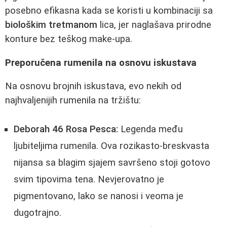
posebno efikasna kada se koristi u kombinaciji sa
biološkim tretmanom
lica, jer naglašava prirodne
konture bez teškog make-upa.
Preporučena rumenila na osnovu iskustava
Na osnovu brojnih iskustava, evo nekih od
najhvaljenijih rumenila na tržištu:
Deborah 46 Rosa Pesca:
Legenda među
ljubiteljima rumenila. Ova rozikasto-breskvasta
nijansa sa blagim sjajem savršeno stoji gotovo
svim tipovima tena. Nevjerovatno je
pigmentovano, lako se nanosi i veoma je
dugotrajno.