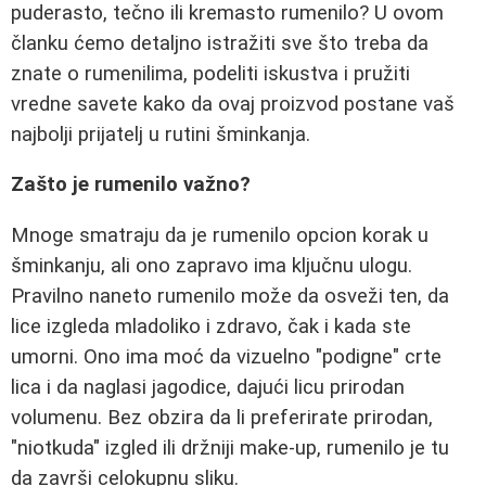
puderasto, tečno ili kremasto rumenilo? U ovom
članku ćemo detaljno istražiti sve što treba da
znate o rumenilima, podeliti iskustva i pružiti
vredne savete kako da ovaj proizvod postane vaš
najbolji prijatelj u rutini šminkanja.
Zašto je rumenilo važno?
Mnoge smatraju da je rumenilo opcion korak u
šminkanju, ali ono zapravo ima ključnu ulogu.
Pravilno naneto rumenilo može da osveži ten, da
lice izgleda mladoliko i zdravo, čak i kada ste
umorni. Ono ima moć da vizuelno "podigne" crte
lica i da naglasi jagodice, dajući licu prirodan
volumenu. Bez obzira da li preferirate prirodan,
"niotkuda" izgled ili držniji make-up, rumenilo je tu
da završi celokupnu sliku.