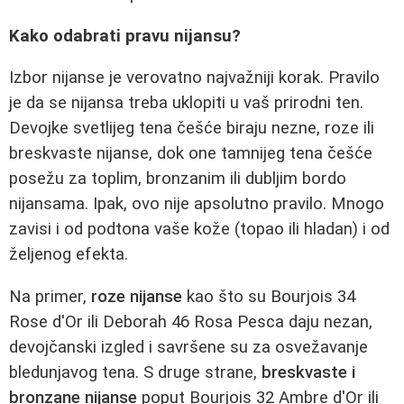
Kako odabrati pravu nijansu?
Izbor nijanse je verovatno najvažniji korak. Pravilo
je da se nijansa treba uklopiti u vaš prirodni ten.
Devojke svetlijeg tena češće biraju nezne, roze ili
breskvaste nijanse, dok one tamnijeg tena češće
posežu za toplim, bronzanim ili dubljim bordo
nijansama. Ipak, ovo nije apsolutno pravilo. Mnogo
zavisi i od podtona vaše kože (topao ili hladan) i od
željenog efekta.
Na primer,
roze nijanse
kao što su Bourjois 34
Rose d'Or ili Deborah 46 Rosa Pesca daju nezan,
devojčanski izgled i savršene su za osvežavanje
bledunjavog tena. S druge strane,
breskvaste i
bronzane nijanse
poput Bourjois 32 Ambre d'Or ili