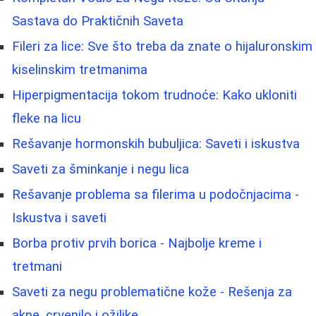
Sastava do Praktičnih Saveta
Fileri za lice: Sve što treba da znate o hijaluronskim
kiselinskim tretmanima
Hiperpigmentacija tokom trudnoće: Kako ukloniti
fleke na licu
Rešavanje hormonskih bubuljica: Saveti i iskustva
Saveti za šminkanje i negu lica
Rešavanje problema sa filerima u podočnjacima -
Iskustva i saveti
Borba protiv prvih borica - Najbolje kreme i
tretmani
Saveti za negu problematične kože - Rešenja za
akne, crvenilo i ožiljke