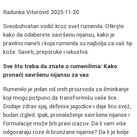
Radunka Vitorović
2025-11-20
Sveobuhvatan vodič kroz svet rumenila. Otkrijte
kako da odaberete savršenu nijansu, kako je
pravilno naneti i koja rumenila su najbolja za vaš tip
kože. Saveti, preporuke i iskustva.
Sve što treba da znate o rumenilima: Kako
pronaći savršenu nijansu za vas
Rumenilo je jedan od onih proizvoda za šminkanje
koji mogu potpuno da transformišu vaše lice.
Dodaje zdrav sjaj, definise jagodice i daje licu svež,
budan izgled. Ipak, pronalaženje savršene nijanse i
formulacije može biti pravi izazov. Da li vam više
odgovaraju roze ili bronzane nijanse? Da li je bolje