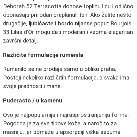
Deborah 52 Terracotta donose toplinu licu i odlično
oponašaju prirodan preplanuli ten. Ako želite nešto
drugačije,
ljubičaste i bordo nijanse
poput Bourjois
33 Lilas d'Or mogu dati moderan i veoma elegantan
završni detalj.
Različite formulacije rumenila
Rumenilo se ne prodaje samo u obliku praha.
Postoji nekoliko različitih formulacija, a svaka ima
svoje prednosti i mane.
Puderasto / u kamenu
Ovo je najpopularnija i najrasprostranjenija forma.
Pogodna je za sve tipove kože, a naročito za
masniju, jer pomaže u apsorpciji viška sebuma.