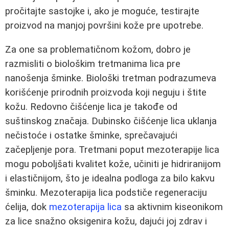
pročitajte sastojke i, ako je moguće, testirajte
proizvod na manjoj površini kože pre upotrebe.
Za one sa problematičnom kožom, dobro je
razmisliti o biološkim tretmanima lica pre
nanošenja šminke. Biološki tretman podrazumeva
korišćenje prirodnih proizvoda koji neguju i štite
kožu. Redovno čišćenje lica je takođe od
suštinskog značaja. Dubinsko čišćenje lica uklanja
nečistoće i ostatke šminke, sprečavajući
začepljenje pora. Tretmani poput mezoterapije lica
mogu poboljšati kvalitet kože, učiniti je hidriranijom
i elastičnijom, što je idealna podloga za bilo kakvu
šminku. Mezoterapija lica podstiče regeneraciju
ćelija, dok
mezoterapija lica
sa aktivnim kiseonikom
za lice snažno oksigenira kožu, dajući joj zdrav i