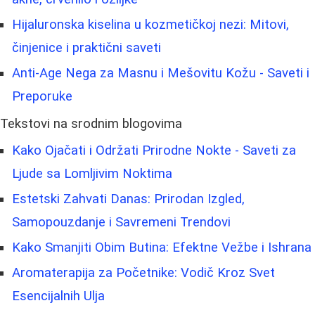
Hijaluronska kiselina u kozmetičkoj nezi: Mitovi,
činjenice i praktični saveti
Anti-Age Nega za Masnu i Mešovitu Kožu - Saveti i
Preporuke
Tekstovi na srodnim blogovima
Kako Ojačati i Održati Prirodne Nokte - Saveti za
Ljude sa Lomljivim Noktima
Estetski Zahvati Danas: Prirodan Izgled,
Samopouzdanje i Savremeni Trendovi
Kako Smanjiti Obim Butina: Efektne Vežbe i Ishrana
Aromaterapija za Početnike: Vodič Kroz Svet
Esencijalnih Ulja