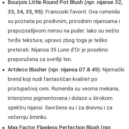
Bourjois Little Round Pot Blush (npr. nijanse 32,
33, 34, 35, 95):
Francuski favorit. Ova rumenila
su poznata po predivnim, prirodnim nijansama i
prepoznatljivom mirisu na puder. Iako su nešto
tvrđe teksture, upravo zbog toga je teško
preterati. Nijansa 35 Lune d'Or je posebno
preporučena za svetliji ten.
Artdeco Blusher (npr. nijansa 07 ili 49):
Njemački
brend koji nudi fantastičan kvalitet po
pristupačnoj ceni. Rumenila su veoma mekana,
intenzivno pigmentovana i dolaze u širokom
spektru nijansi. Savršena su i za dnevnu i za
večernju šminku.
Max Factor Flawless Perfection Blush (npr.