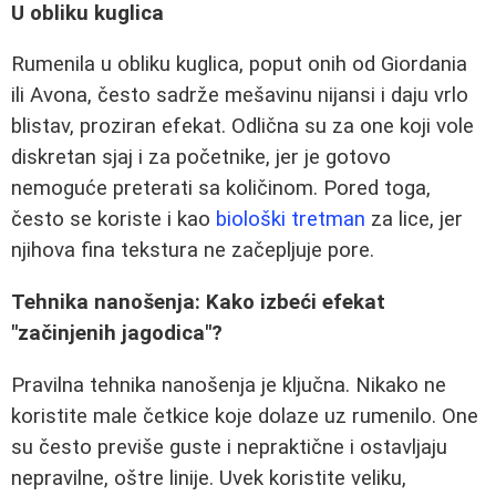
U obliku kuglica
Rumenila u obliku kuglica, poput onih od Giordania
ili Avona, često sadrže mešavinu nijansi i daju vrlo
blistav, proziran efekat. Odlična su za one koji vole
diskretan sjaj i za početnike, jer je gotovo
nemoguće preterati sa količinom. Pored toga,
često se koriste i kao
biološki tretman
za lice, jer
njihova fina tekstura ne začepljuje pore.
Tehnika nanošenja: Kako izbeći efekat
"začinjenih jagodica"?
Pravilna tehnika nanošenja je ključna. Nikako ne
koristite male četkice koje dolaze uz rumenilo. One
su često previše guste i nepraktične i ostavljaju
nepravilne, oštre linije. Uvek koristite veliku,