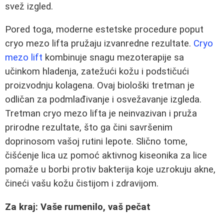
svež izgled.
Pored toga, moderne estetske procedure poput
cryo mezo lifta pružaju izvanredne rezultate.
Cryo
mezo lift
kombinuje snagu mezoterapije sa
učinkom hladenja, zatežući kožu i podstičući
proizvodnju kolagena. Ovaj biološki tretman je
odličan za podmlađivanje i osvežavanje izgleda.
Tretman cryo mezo lifta je neinvazivan i pruža
prirodne rezultate, što ga čini savršenim
doprinosom vašoj rutini lepote. Slično tome,
čišćenje lica uz pomoć aktivnog kiseonika za lice
pomaže u borbi protiv bakterija koje uzrokuju akne,
čineći vašu kožu čistijom i zdravijom.
Za kraj: Vaše rumenilo, vaš pečat