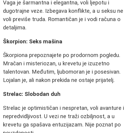
Vaga je šarmantna i elegantna, voli ljepotu i
dugotrajne veze. Izbegava konflikte, a u seksu ne
voli previše truda. Romantičan je i vodi računa o
detaljima.
Škorpion: Seks mašina
Škorpiona prepoznajete po prodornom pogledu.
Mračan i misteriozan, u krevetu je izuzetno
talentovan. Međutim, ljubomoran je i posesivan.
Lojalan je, ali nakon prekida ne ostaje prijatelj.
Strelac: Slobodan duh
Strelac je optimističan i nespretan, voli avanture i
nepredvidljivost. U vezi ne traži ozbiljnost, a u
krevetu ga spašava entuzijazam. Nije poznat po
pouzdanosti.