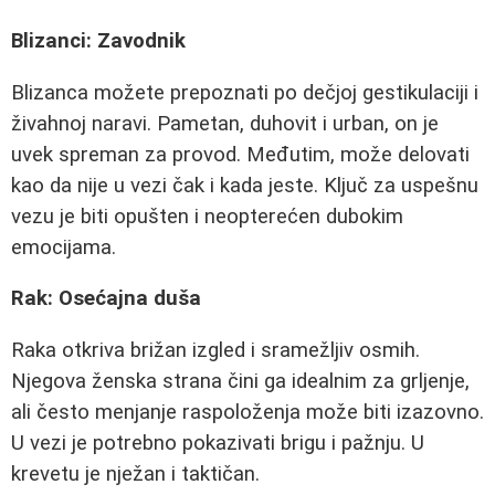
Blizanci: Zavodnik
Blizanca možete prepoznati po dečjoj gestikulaciji i
živahnoj naravi. Pametan, duhovit i urban, on je
uvek spreman za provod. Međutim, može delovati
kao da nije u vezi čak i kada jeste. Ključ za uspešnu
vezu je biti opušten i neopterećen dubokim
emocijama.
Rak: Osećajna duša
Raka otkriva brižan izgled i sramežljiv osmih.
Njegova ženska strana čini ga idealnim za grljenje,
ali često menjanje raspoloženja može biti izazovno.
U vezi je potrebno pokazivati brigu i pažnju. U
krevetu je nježan i taktičan.