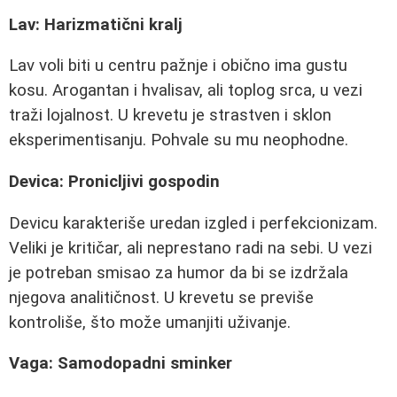
Lav: Harizmatični kralj
Lav voli biti u centru pažnje i obično ima gustu
kosu. Arogantan i hvalisav, ali toplog srca, u vezi
traži lojalnost. U krevetu je strastven i sklon
eksperimentisanju. Pohvale su mu neophodne.
Devica: Pronicljivi gospodin
Devicu karakteriše uredan izgled i perfekcionizam.
Veliki je kritičar, ali neprestano radi na sebi. U vezi
je potreban smisao za humor da bi se izdržala
njegova analitičnost. U krevetu se previše
kontroliše, što može umanjiti uživanje.
Vaga: Samodopadni sminker