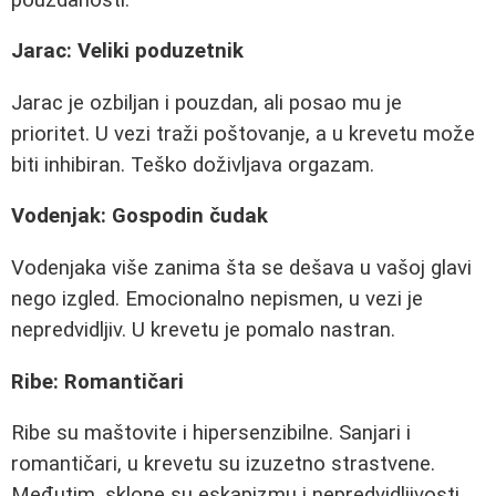
Jarac: Veliki poduzetnik
Jarac je ozbiljan i pouzdan, ali posao mu je
prioritet. U vezi traži poštovanje, a u krevetu može
biti inhibiran. Teško doživljava orgazam.
Vodenjak: Gospodin čudak
Vodenjaka više zanima šta se dešava u vašoj glavi
nego izgled. Emocionalno nepismen, u vezi je
nepredvidljiv. U krevetu je pomalo nastran.
Ribe: Romantičari
Ribe su maštovite i hipersenzibilne. Sanjari i
romantičari, u krevetu su izuzetno strastvene.
Međutim, sklone su eskapizmu i nepredvidljivosti.