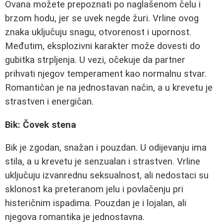
Ovana možete prepoznati po naglašenom čelu i
brzom hodu, jer se uvek negde žuri. Vrline ovog
znaka uključuju snagu, otvorenost i upornost.
Međutim, eksplozivni karakter može dovesti do
gubitka strpljenja. U vezi, očekuje da partner
prihvati njegov temperament kao normalnu stvar.
Romantičan je na jednostavan način, a u krevetu je
strastven i energičan.
Bik: Čovek stena
Bik je zgodan, snažan i pouzdan. U odijevanju ima
stila, a u krevetu je senzualan i strastven. Vrline
uključuju izvanrednu seksualnost, ali nedostaci su
sklonost ka preteranom jelu i povlačenju pri
histeričnim ispadima. Pouzdan je i lojalan, ali
njegova romantika je jednostavna.