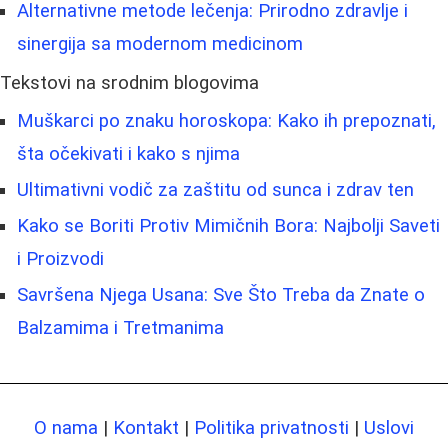
Alternativne metode lečenja: Prirodno zdravlje i
sinergija sa modernom medicinom
Tekstovi na srodnim blogovima
Muškarci po znaku horoskopa: Kako ih prepoznati,
šta očekivati i kako s njima
Ultimativni vodič za zaštitu od sunca i zdrav ten
Kako se Boriti Protiv Mimičnih Bora: Najbolji Saveti
i Proizvodi
Savršena Njega Usana: Sve Što Treba da Znate o
Balzamima i Tretmanima
O nama
|
Kontakt
|
Politika privatnosti
|
Uslovi