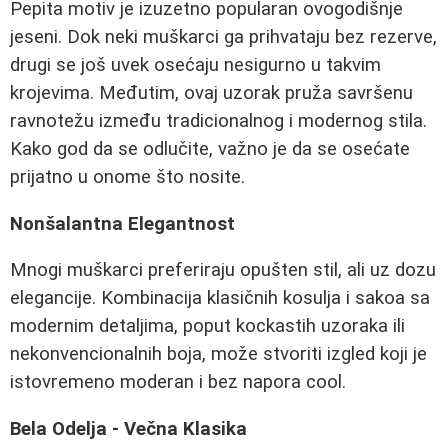
Pepita motiv je izuzetno popularan ovogodišnje
jeseni. Dok neki muškarci ga prihvataju bez rezerve,
drugi se još uvek osećaju nesigurno u takvim
krojevima. Međutim, ovaj uzorak pruža savršenu
ravnotežu između tradicionalnog i modernog stila.
Kako god da se odlučite, važno je da se osećate
prijatno u onome što nosite.
Nonšalantna Elegantnost
Mnogi muškarci preferiraju opušten stil, ali uz dozu
elegancije. Kombinacija klasičnih kosulja i sakoa sa
modernim detaljima, poput kockastih uzoraka ili
nekonvencionalnih boja, može stvoriti izgled koji je
istovremeno moderan i bez napora cool.
Bela Odelja - Večna Klasika