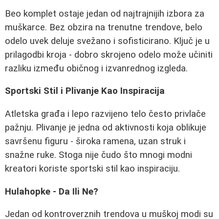
Beo komplet ostaje jedan od najtrajnijih izbora za
muškarce. Bez obzira na trenutne trendove, belo
odelo uvek deluje svežano i sofisticirano. Ključ je u
prilagodbi kroja - dobro skrojeno odelo može učiniti
razliku između običnog i izvanrednog izgleda.
Sportski Stil i Plivanje Kao Inspiracija
Atletska građa i lepo razvijeno telo često privlače
pažnju. Plivanje je jedna od aktivnosti koja oblikuje
savršenu figuru - široka ramena, uzan struk i
snažne ruke. Stoga nije čudo što mnogi modni
kreatori koriste sportski stil kao inspiraciju.
Hulahopke - Da Ili Ne?
Jedan od kontroverznih trendova u muškoj modi su