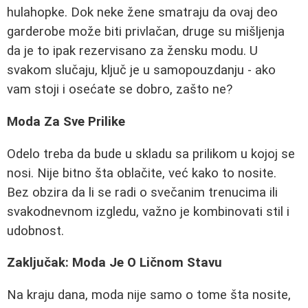
hulahopke. Dok neke žene smatraju da ovaj deo
garderobe može biti privlačan, druge su mišljenja
da je to ipak rezervisano za žensku modu. U
svakom slučaju, ključ je u samopouzdanju - ako
vam stoji i osećate se dobro, zašto ne?
Moda Za Sve Prilike
Odelo treba da bude u skladu sa prilikom u kojoj se
nosi. Nije bitno šta oblačite, već kako to nosite.
Bez obzira da li se radi o svečanim trenucima ili
svakodnevnom izgledu, važno je kombinovati stil i
udobnost.
Zaključak: Moda Je O Ličnom Stavu
Na kraju dana, moda nije samo o tome šta nosite,