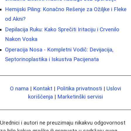
Hemijski Piling: Konačno Rešenje za Ožiljke i Fleke
od Akni?
Depilacija Ruku: Kako Sprečiti Iritaciju i Crvenilo
Nakon Voska
Operacija Nosa - Kompletni Vodič: Devijacija,
Septorinoplastika i Iskustva Pacijenata
O nama
|
Kontakt
|
Politika privatnosti
|
Uslovi
korišćenja
|
Marketinški servisi
Urednici i autori ne preuzimaju nikakvu odgovornost
za bilo kakve greške ili propuste u sadržaju ovog