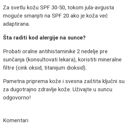
Za svetlu kožu SPF 30-50, tokom jula-avgusta
moguće smanjiti na SPF 20 ako je koža već
adaptirana.
Šta raditi kod alergije na sunce?
Probati oralne antihistaminike 2 nedelje pre
sunčanja (konsultovati lekara), koristiti mineralne
filtre (cink oksid, titanijum dioksid).
Pametna priprema kože i svesna zaštita ključni su
za dugotrajno zdravlje kože. Uživajte u suncu
odgovorno!
Komentari