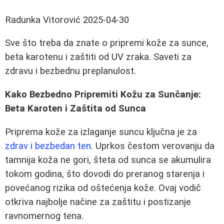
Radunka Vitorović
2025-04-30
Sve što treba da znate o pripremi kože za sunce,
beta karotenu i zaštiti od UV zraka. Saveti za
zdravu i bezbednu preplanulost.
Kako Bezbedno Pripremiti Kožu za Sunčanje:
Beta Karoten i Zaštita od Sunca
Priprema kože za izlaganje suncu ključna je za
zdrav i bezbedan ten
. Uprkos čestom verovanju da
tamnija koža ne gori, šteta od sunca se akumulira
tokom godina, što dovodi do preranog starenja i
povećanog rizika od oštećenja kože. Ovaj vodič
otkriva najbolje načine za zaštitu i postizanje
ravnomernog tena.