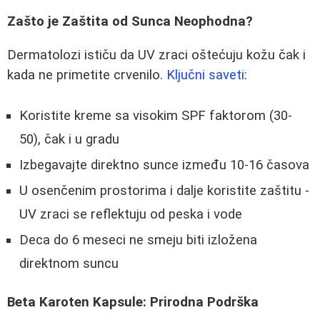
Zašto je Zaštita od Sunca Neophodna?
Dermatolozi ističu da UV zraci oštećuju kožu čak i
kada ne primetite crvenilo.
Ključni saveti
:
Koristite kreme sa visokim SPF faktorom (30-
50), čak i u gradu
Izbegavajte direktno sunce između 10-16 časova
U osenčenim prostorima i dalje koristite zaštitu -
UV zraci se reflektuju od peska i vode
Deca do 6 meseci ne smeju biti izložena
direktnom suncu
Beta Karoten Kapsule: Prirodna Podrška