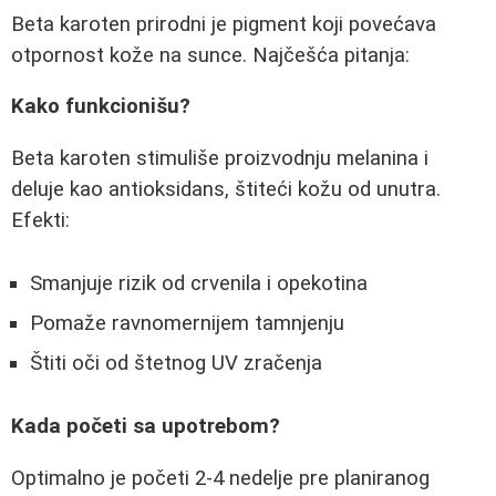
Beta karoten prirodni je pigment koji povećava
otpornost kože na sunce. Najčešća pitanja:
Kako funkcionišu?
Beta karoten stimuliše proizvodnju melanina i
deluje kao antioksidans, štiteći kožu od unutra.
Efekti:
Smanjuje rizik od crvenila i opekotina
Pomaže ravnomernijem tamnjenju
Štiti oči od štetnog UV zračenja
Kada početi sa upotrebom?
Optimalno je početi 2-4 nedelje pre planiranog