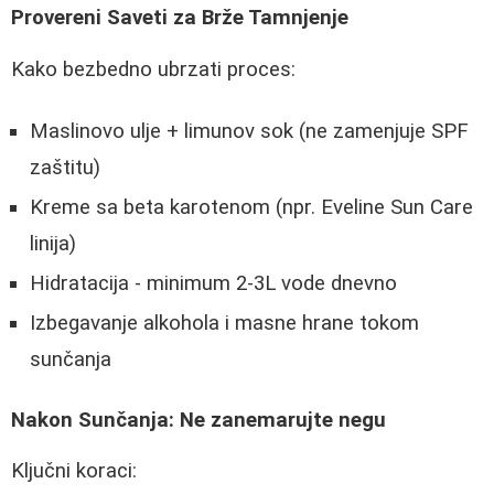
Provereni Saveti za Brže Tamnjenje
Kako bezbedno ubrzati proces:
Maslinovo ulje + limunov sok (ne zamenjuje SPF
zaštitu)
Kreme sa beta karotenom (npr. Eveline Sun Care
linija)
Hidratacija - minimum 2-3L vode dnevno
Izbegavanje alkohola i masne hrane tokom
sunčanja
Nakon Sunčanja: Ne zanemarujte negu
Ključni koraci: