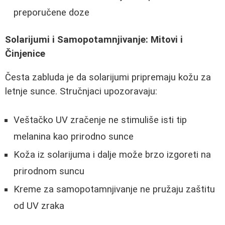
preporučene doze
Solarijumi i Samopotamnjivanje: Mitovi i
Činjenice
Česta zabluda je da solarijumi pripremaju kožu za
letnje sunce. Stručnjaci upozoravaju:
Veštačko UV zračenje ne stimuliše isti tip
melanina kao prirodno sunce
Koža iz solarijuma i dalje može brzo izgoreti na
prirodnom suncu
Kreme za samopotamnjivanje ne pružaju zaštitu
od UV zraka