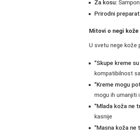
Za kosu:
Šamponi 
Prirodni preparati
Mitovi o negi kože
U svetu nege kože 
"Skupe kreme su 
kompatibilnost 
"Kreme mogu potp
mogu ih umanjiti i
"Mlada koža ne t
kasnije
"Masna koža ne tr