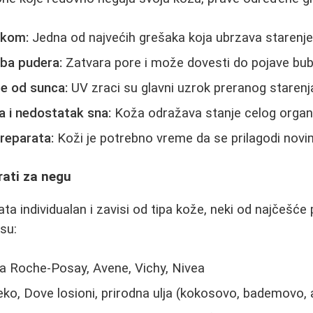
nkom:
Jedna od najvećih grešaka koja ubrzava starenj
ba pudera:
Zatvara pore i može dovesti do pojave bub
te od sunca:
UV zraci su glavni uzrok preranog starenj
a i nedostatak sna:
Koža odražava stanje celog orga
reparata:
Koži je potrebno vreme da se prilagodi nov
rati za negu
ata individualan i zavisi od tipa kože, neki od najčešće 
su:
a Roche-Posay, Avene, Vichy, Nivea
ko, Dove losioni, prirodna ulja (kokosovo, bademovo,