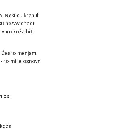
. Neki su krenuli
sku nezavisnost.
će vam koža biti
m. Često menjam
- to mi je osnovni
nice:
 kože