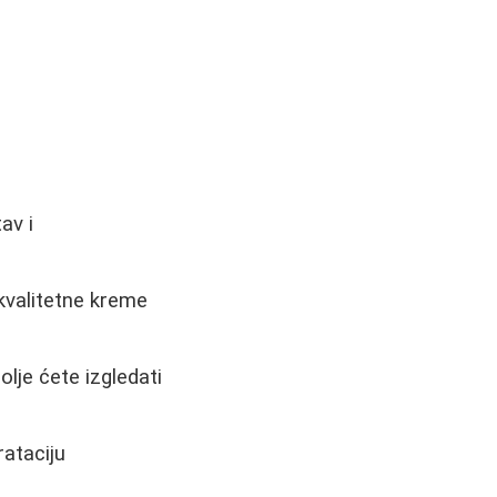
e
av i
kvalitetne kreme
olje ćete izgledati
ataciju