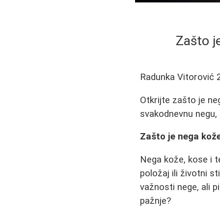
Zašto j
Radunka Vitorović
Otkrijte zašto je ne
svakodnevnu negu, i
Zašto je nega kože
Nega kože, kose i t
položaj ili životni 
važnosti nege, ali p
pažnje?