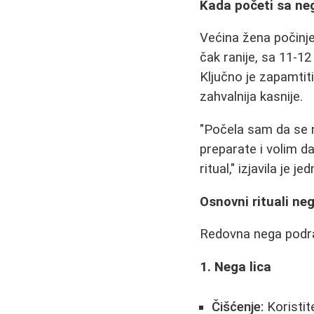
Kada početi sa n
Većina žena počinje
čak ranije, sa 11-12
Ključno je zapamtiti
zahvalnija kasnije.
"Počela sam da se 
preparate i volim d
ritual," izjavila je j
Osnovni rituali ne
Redovna nega podra
1. Nega lica
Čišćenje:
Koristit