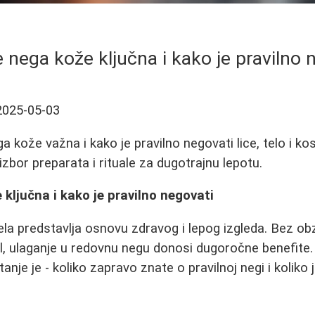
e nega kože ključna i kako je pravilno 
2025-05-03
ga kože važna i kako je pravilno negovati lice, telo i ko
zbor preparata i rituale za dugotrajnu lepotu.
 ključna i kako je pravilno negovati
ela predstavlja osnovu zdravog i lepog izgleda. Bez obz
stil, ulaganje u redovnu negu donosi dugoročne benefite
itanje je - koliko zapravo znate o pravilnoj negi i koliko