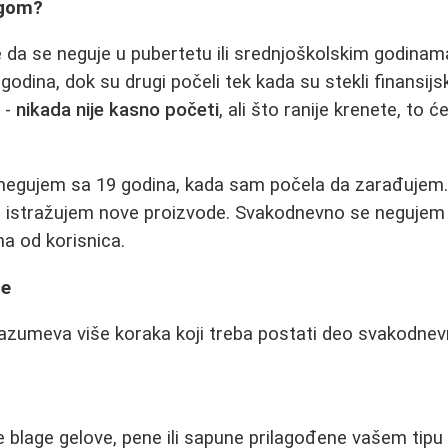
egom?
 da se neguje u pubertetu ili srednjoškolskim godinama
 godina, dok su drugi počeli tek kada su stekli finansij
 -
nikada nije kasno početi
, ali što ranije krenete, to 
negujem sa 19 godina, kada sam počela da zarađuje
a istražujem nove proizvode. Svakodnevno se negujem 
edna od korisnica.
ge
zumeva više koraka koji treba postati deo svakodnev
e blage gelove, pene ili sapune prilagođene vašem tipu