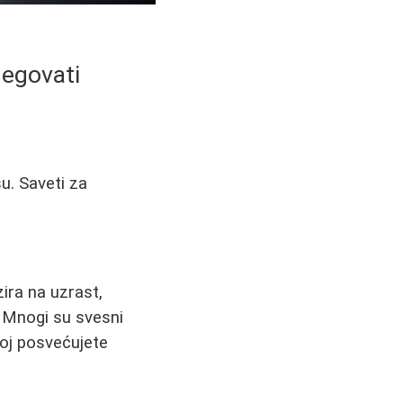
negovati
su. Saveti za
ira na uzrast,
. Mnogi su svesni
 joj posvećujete