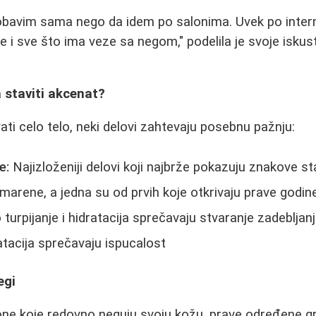
 obavim sama nego da idem po salonima. Uvek po inter
 i sve što ima veze sa negom," podelila je svoje iskus
a staviti akcenat?
ati celo telo, neki delovi zahtevaju posebnu pažnju:
e:
Najizloženiji delovi koji najbrže pokazuju znakove st
arene, a jedna su od prvih koje otkrivaju prave godin
urpijanje i hidratacija sprečavaju stvaranje zadebljanj
ratacija sprečavaju ispucalost
egi
one koje redovno neguju svoju kožu, prave određene g