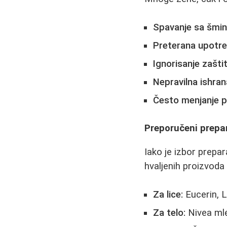
Spavanje sa šmi
Preterana upotre
Ignorisanje zašti
Nepravilna ishran
Često menjanje p
Preporučeni prepa
Iako je izbor prepar
hvaljenih proizvoda 
Za lice:
Eucerin, L
Za telo:
Nivea mle