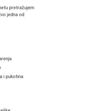
netu pretražujem
tvo jedna od
arenja
e
a i pukotina
reške: