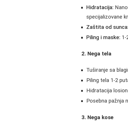
Hidratacija:
Nanosi
specijalizovane 
Zaštita od sunca
Piling i maske:
1-2
2. Nega tela
Tuširanje sa blag
Piling tela 1-2 pu
Hidratacija losio
Posebna pažnja na
3. Nega kose