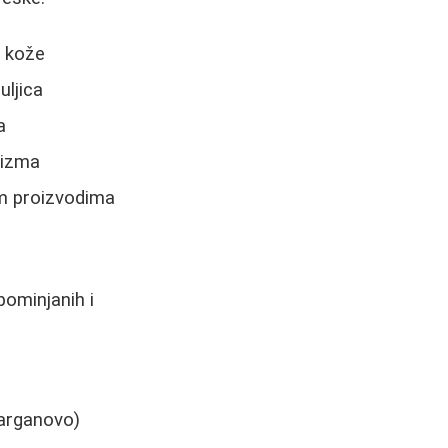
e kože
uljica
a
nizma
im proizvodima
pominjanih i
 arganovo)