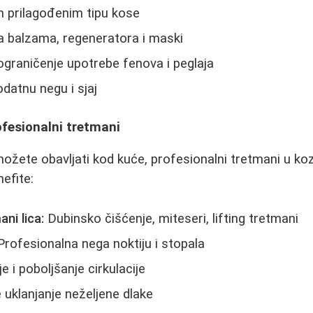
prilagođenim tipu kose
 balzama, regeneratora i maski
 ograničenje upotrebe fenova i peglaja
odatnu negu i sjaj
ofesionalni tretmani
možete obavljati kod kuće, profesionalni tretmani u k
efite:
ni lica:
Dubinsko čišćenje, miteseri, lifting tretmani
rofesionalna nega noktiju i stopala
 i poboljšanje cirkulacije
e uklanjanje neželjene dlake