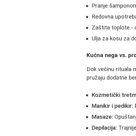
Pranje šamponom 
Redovna upotreba
Zaštita toplote -
Ulja za kosu za d
Kućna nega vs. pr
Dok većinu rituala 
pružaju dodatne ben
Kozmetički tretma
Manikir i pedikir:
P
Masaze:
Opuštanje
Depilacija:
Trajnij