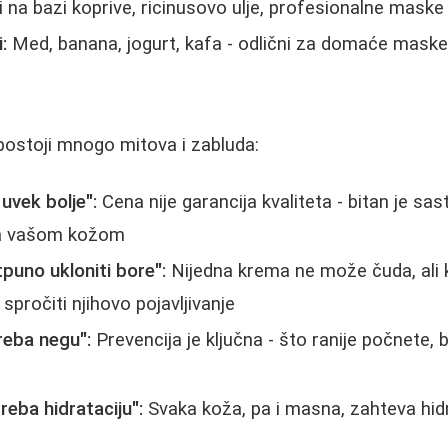
na bazi koprive, ricinusovo ulje, profesionalne maske
:
Med, banana, jogurt, kafa - odlični za domaće mask
postoji mnogo mitova i zabluda:
uvek bolje":
Cena nije garancija kvaliteta - bitan je sast
sa vašom kožom
uno ukloniti bore":
Nijedna krema ne može čuda, ali 
 spročitі njihovo pojavljivanje
reba negu":
Prevencija je ključna - što ranije počnete, b
eba hidrataciju":
Svaka koža, pa i masna, zahteva hidr