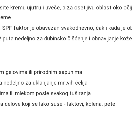
te kremu ujutru i uveče, a za osetljivu oblast oko očij
kreme
:
SPF faktor je obavezan svakodnevno, čak i kada je o
 puta nedeljno za dubinsko čišćenje i obnavljanje kož
im gelovima ili prirodnim sapunima
ta nedeljno za uklanjanje mrtvih ćelija
nima ili mlekom posle svakog tuširanja
 delove koji se lako suše - laktovi, kolena, pete