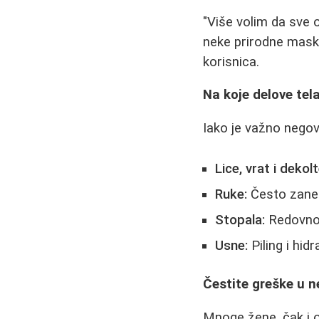
"Više volim da sve
neke prirodne maske
korisnica.
Na koje delove tel
Iako je važno negov
Lice, vrat i dekolt
Ruke:
Često zanem
Stopala:
Redovno t
Usne:
Piling i hid
Čestite greške u n
Mnoge žene, čak i 