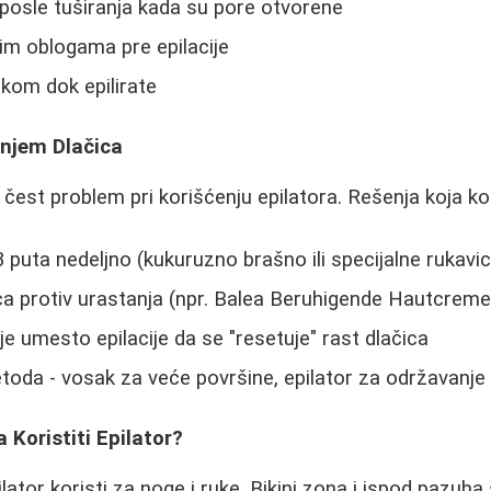
r posle tuširanja kada su pore otvorene
im oblogama pre epilacije
kom dok epilirate
njem Dlačica
 čest problem pri korišćenju epilatora. Rešenja koja ko
 puta nedeljno (kukuruzno brašno ili specijalne rukavice
a protiv urastanja (npr. Balea Beruhigende Hautcreme
e umesto epilacije da se "resetuje" rast dlačica
oda - vosak za veće površine, epilator za održavanje
 Koristiti Epilator?
lator koristi za noge i ruke. Bikini zona i ispod pazuha s