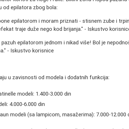
 od epilatora zbog bola:
pone epilatorom i moram priznati - stisnem zube i trpim
efekat traje duže nego kod brijanja." - Iskustvo korisnic
pazuh epilatorom jednom i nikad više! Bol je nepodnošl
ana." - Iskustvo korisnice
aju u zavisnosti od modela i dodatnih funkcija:
tinelle modeli: 1.400-3.000 din
eli: 4.000-6.000 din
raun modeli (sa lampicom, masažerima): 7.000-12.000 