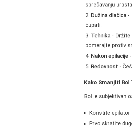
sprečavanju urasta
Dužina dlačica
- 
čupati.
Tehnika
- Držite
pomerajte protiv s
Nakon epilacije
-
Redovnost
- Češ
Kako Smanjiti Bol 
Bol je subjektivan o
Koristite epilato
Prvo skratite dug