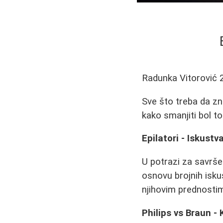
Radunka Vitorović
Sve što treba da zna
kako smanjiti bol to
Epilatori - Iskustv
U potrazi za savrš
osnovu brojnih iskus
njihovim prednosti
Philips vs Braun - K