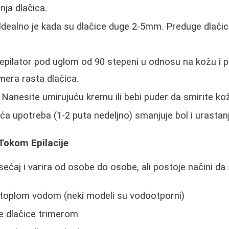
nja dlačica.
Idealno je kada su dlačice duge 2-5mm. Preduge dlačic
 epilator pod uglom od 90 stepeni u odnosu na kožu i 
mera rasta dlačica.
 Nanesite umirujuću kremu ili bebi puder da smirite ko
ća upotreba (1-2 puta nedeljno) smanjuje bol i urastanj
Tokom Epilacije
sećaj i varira od osobe do osobe, ali postoje načini da 
r toplom vodom (neki modeli su vodootporni)
e dlačice trimerom