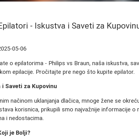
Epilatori - Iskustva i Saveti za Kupovin
2025-05-06
te o epilatorima - Philips vs Braun, naša iskustva, sav
kom epilacije. Pročitajte pre nego što kupite epilator.
a i Saveti za Kupovinu
enim načinom uklanjanja dlačica, mnoge žene se okreću
tava korisnica, prikupili smo najvažnije informacije o 
ma i nedostacima.
oji je Bolji?