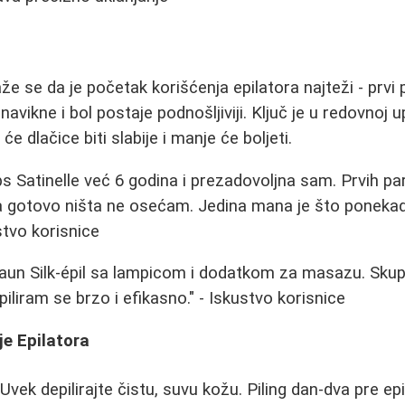
že se da je početak korišćenja epilatora najteži - prvi pu
ikne i bol postaje podnošljiviji. Ključ je u redovnoj u
 će dlačice biti slabije i manje će boljeti.
ps Satinelle već 6 godina i prezadovoljna sam. Prvih par
ada gotovo ništa ne osećam. Jedina mana je što poneka
ustvo korisnice
aun Silk-épil sa lampicom i dodatkom za masazu. Skup j
iliram se brzo i efikasno." - Iskustvo korisnice
je Epilatora
 Uvek depilirajte čistu, suvu kožu. Piling dan-dva pre e