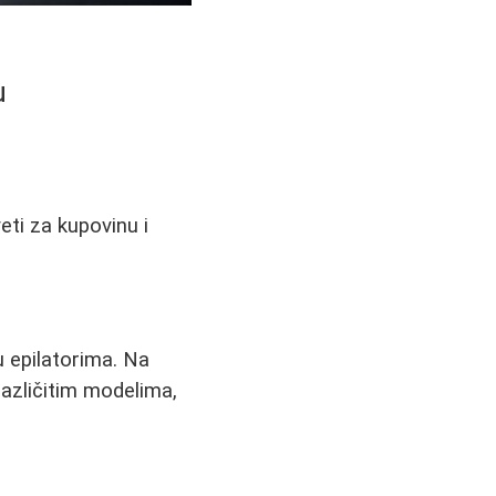
u
eti za kupovinu i
 epilatorima. Na
različitim modelima,