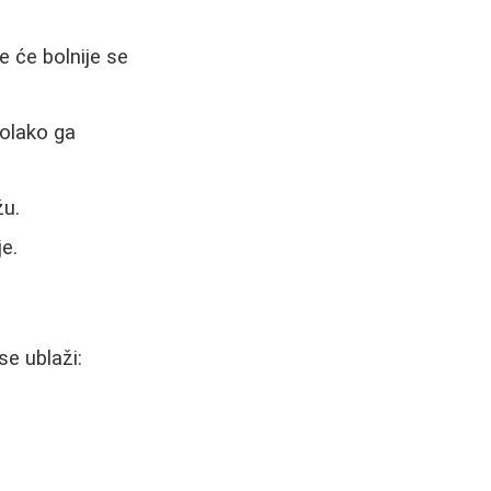
e će bolnije se
polako ga
žu.
e.
se ublaži: