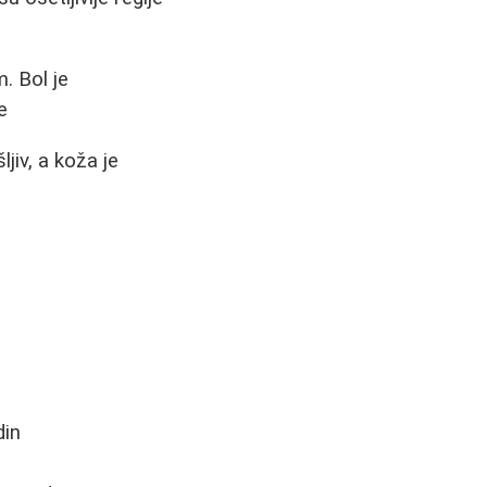
. Bol je
e
jiv, a koža je
din