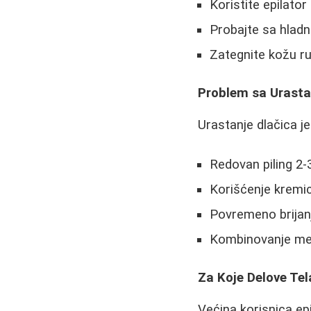
Koristite epilato
Probajte sa hladn
Zategnite kožu ru
Problem sa Urasta
Urastanje dlačica je
Redovan piling 2-3
Korišćenje kremic
Povremeno brijanj
Kombinovanje met
Za Koje Delove Tela
Većina korisnica epi