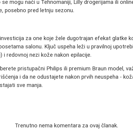
 se mogu naći u Tehnomaniji, Lilly drogerijama ili onli
e, posebno pred letnju sezonu.
a investicija za one koje žele dugotrajan efekat glatke
 posetama salonu. Ključ uspeha leži u pravilnoj upotrebi,
 i redovnoj nezi kože nakon epilacije.
aberete pristupačni Philips ili premium Braun model, va
rišćenja i da ne odustajete nakon prvih neuspeha - k
stajati sve manja.
Trenutno nema komentara za ovaj članak.