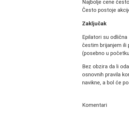
Najbolje cene često
Često postoje akcij
Zaključak
Epilatori su odličn
čestim brijanjem ili
(posebno u početku)
Bez obzira da li od
osnovnih pravila ko
navikne, a bol će po
Komentari