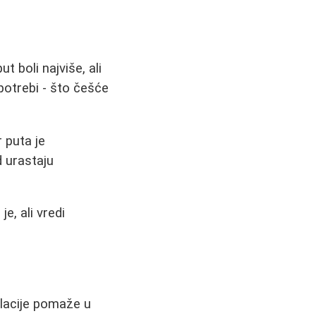
t boli najviše, ali
potrebi - što češće
 puta je
d urastaju
e, ali vredi
pilacije pomaže u