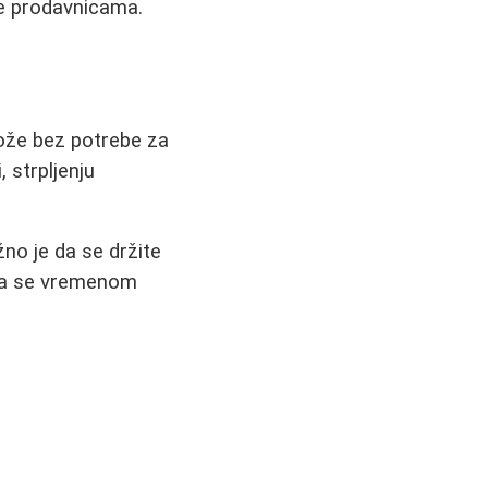
ne prodavnicama.
 kože bez potrebe za
 strpljenju
žno je da se držite
oža se vremenom