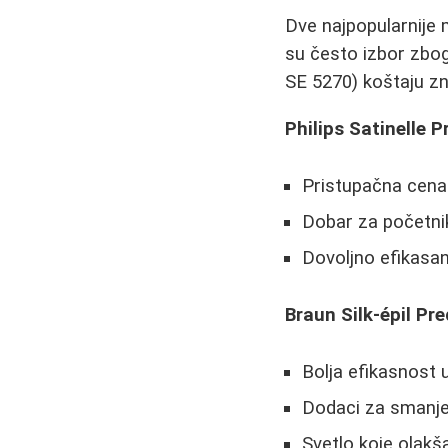
Dve najpopularnije m
su često izbor zbog
SE 5270) koštaju zna
Philips Satinelle P
Pristupačna cena
Dobar za početni
Dovoljno efikasa
Braun Silk-épil Pre
Bolja efikasnost u
Dodaci za smanjen
Svetlo koje olakš