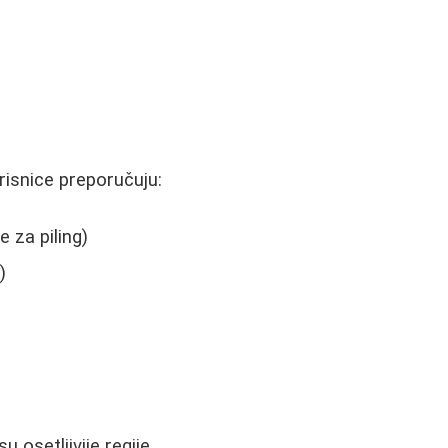
risnice preporučuju:
 za piling)
)
u osetljivije regije