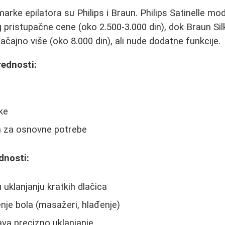
arke epilatora su Philips i Braun. Philips Satinelle mod
 pristupačne cene (oko 2.500-3.000 din), dok Braun Silk
čajno više (oko 8.000 din), ali nude dodatne funkcije.
rednosti:
ke
n za osnovne potrebe
dnosti:
 uklanjanju kratkih dlačica
je bola (masažeri, hlađenje)
ava precizno uklanjanje