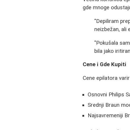
gde mnoge odustaju
"Depiliram pre
neizbežan, ali 
"Pokušala sam 
bila jako iritir
Cene i Gde Kupiti
Cene epilatora varir
Osnovni Philips Sa
Srednji Braun mod
Najsavremeniji B