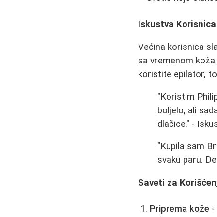
Iskustva Korisnica
Većina korisnica sla
sa vremenom koža nav
koristite epilator, to
"Koristim Phili
boljelo, ali s
dlačice." - Isk
"Kupila sam Br
svaku paru. Dep
Saveti za Korišćen
Priprema kože
-