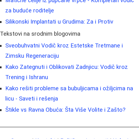
Matične ćelije iz pupčane vrpce - Kompletan vodič
za buduće roditelje
Silikonski Implantati u Grudima: Za i Protiv
Tekstovi na srodnim blogovima
Sveobuhvatni Vodič kroz Estetske Tretmane i
Zimsku Regeneraciju
Kako Zategnuti i Oblikovati Zadnjicu: Vodič kroz
Trening i Ishranu
Kako rešiti probleme sa bubuljicama i ožiljcima na
licu - Saveti i rešenja
Štikle vs Ravna Obuća: Šta Više Volite i Zašto?