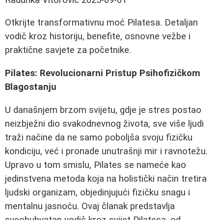
Otkrijte transformativnu moć Pilatesa. Detaljan
vodič kroz historiju, benefite, osnovne vežbe i
praktične savjete za početnike.
Pilates: Revolucionarni Pristup Psihofizičkom
Blagostanju
U današnjem brzom svijetu, gdje je stres postao
neizbježni dio svakodnevnog života, sve više ljudi
traži načine da ne samo poboljša svoju fizičku
kondiciju, već i pronade unutrašnji mir i ravnotežu.
Upravo u tom smislu, Pilates se nameće kao
jedinstvena metoda koja na holistički način tretira
ljudski organizam, objedinjujući fizičku snagu i
mentalnu jasnoću. Ovaj članak predstavlja
sveobuhvatan vodič kroz svijet Pilatesa, od