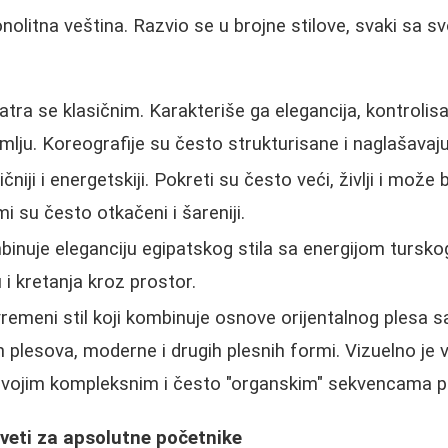
nolitna veština. Razvio se u brojne stilove, svaki sa s
ra se klasičnim. Karakteriše ga elegancija, kontrolisan
mlju. Koreografije su često strukturisane i naglašavaju
niji i energetskiji. Pokreti su često veći, življi i može 
i su često otkačeni i šareniji.
inuje eleganciju egipatskog stila sa energijom turskog
 i kretanja kroz prostor.
remeni stil koji kombinuje osnove orijentalnog plesa 
ih plesova, moderne i drugih plesnih formi. Vizuelno je
 svojim kompleksnim i često "organskim" sekvencama p
veti za apsolutne početnike