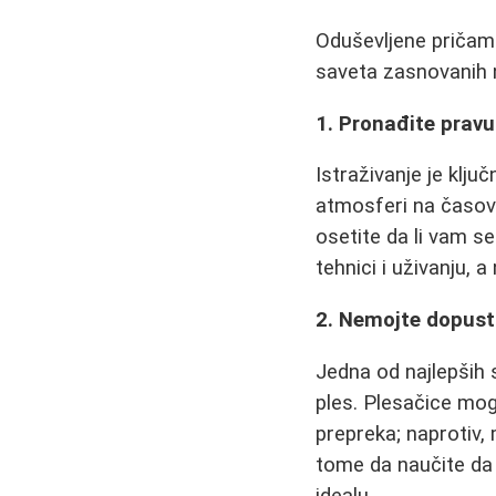
Oduševljene pričama
saveta zasnovanih 
1. Pronađite pravu 
Istraživanje je klju
atmosferi na časovi
osetite da li vam se
tehnici i uživanju,
2. Nemojte dopusti
Jedna od najlepših 
ples. Plesačice mogu
prepreka; naprotiv,
tome da naučite da 
idealu.