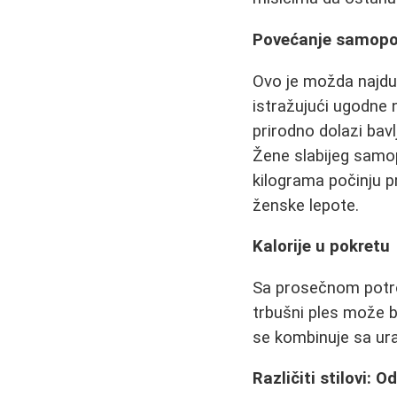
Povećanje samopou
Ovo je možda najdub
istražujući ugodne 
prirodno dolazi bav
Žene slabijeg samop
kilograma počinju p
ženske lepote.
Kalorije u pokretu
Sa prosečnom potroš
trbušni ples može b
se kombinuje sa u
Različiti stilovi: 