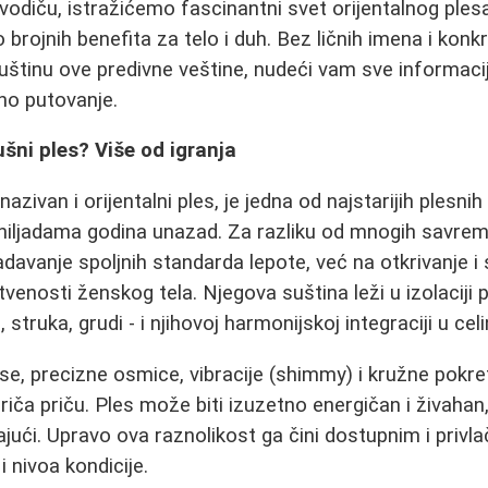
iču, istražićemo fascinantni svet orijentalnog plesa
o brojnih benefita za telo i duh. Bez ličnih imena i konkr
štinu ove predivne veštine, nudeći vam sve informaci
o putovanje.
ušni ples? Više od igranja
nazivan i orijentalni ples, je jedna od najstarijih plesni
hiljadama godina unazad. Za razliku od mnogih savrem
davanje spoljnih standarda lepote, već na otkrivanje i 
stvenosti ženskog tela. Njegova suština leži u izolaciji p
 struka, grudi - i njihovoj harmonijskoj integraciji u celi
se, precizne osmice, vibracije (shimmy) i kružne pokre
riča priču. Ples može biti izuzetno energičan i živahan,
ajući. Upravo ova raznolikost ga čini dostupnim i privl
i nivoa kondicije.