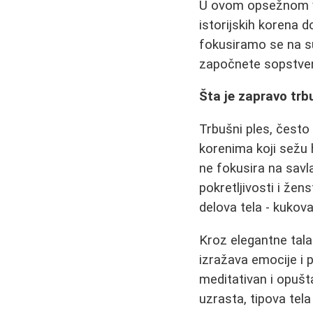
U ovom opsežnom vod
istorijskih korena d
fokusiramo se na su
započnete sopstven
Šta je zapravo trb
Trbušni ples, često 
korenima koji sežu 
ne fokusira na savla
pokretljivosti i žen
delova tela - kukova,
Kroz elegantne tala
izražava emocije i p
meditativan i opušt
uzrasta, tipova tela 