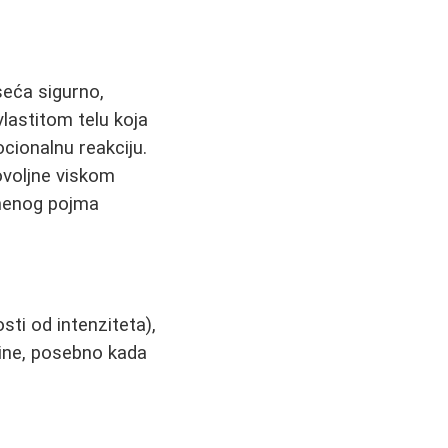
seća sigurno,
lastitom telu koja
cionalnu reakciju.
ovoljne viskom
remenog pojma
ti od intenziteta),
ežine, posebno kada