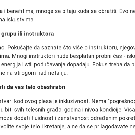
 i benefitima, mnoge se pitaju kuda se obratiti. Evo n
na iskustvima.
grupu ili instruktora
čno. Pokušajte da saznate što više o instruktoru, njego
ma. Mnogi instruktori nude besplatan probni čas - iskor
 energija i stil podučavanja dopadaju. Fokus treba da b
 a ne na strogom nadmetanju.
ti da vas telo obeshrabri
stvari kod ovog plesa je inkluzivnost. Nema "pogrešnog
 biti svih telesnih građa, godina i nivoa kondicije. Vis
 može dodati fluidnost i ženstvenost određenim pokret
volite svoje telo i kretanje, a ne da se prilagodavate