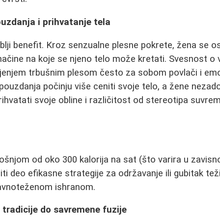
zdanja i prihvatanje tela
lji benefit. Kroz senzualne plesne pokrete, žena se o
načine na koje se njeno telo može kretati. Svesnost o v
ljenjem trbušnim plesom često za sobom povlači i emo
ouzdanja počinju više ceniti svoje telo, a žene nezad
rihvatati svoje obline i različitost od stereotipa suv
njom od oko 300 kalorija na sat (što varira u zavisnos
iti deo efikasne strategije za održavanje ili gubitak t
ravnoteženom ishranom.
Od tradicije do savremene fuzije