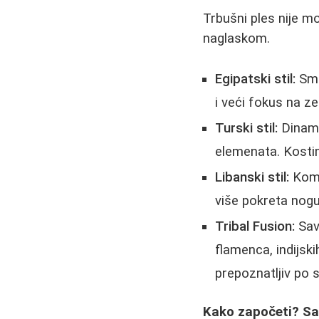
Trbušni ples nije mo
naglaskom.
Egipatski stil:
Smat
i veći fokus na ze
Turski stil:
Dinamič
elemenata. Kostim
Libanski stil:
Komb
više pokreta nogu
Tribal Fusion:
Sav
flamenca, indijsk
prepoznatljiv po
Kako započeti? Sa