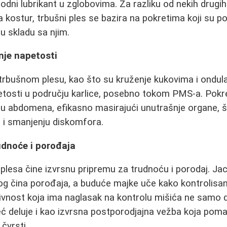
irodni lubrikant u zglobovima. Za razliku od nekih drugih
a kostur, trbušni ples se bazira na pokretima koji su p
 u skladu sa njim.
nje napetosti
 trbušnom plesu, kao što su kruženje kukovima i ondu
etosti u području karlice, posebno tokom PMS-a. Pokre
čju abdomena, efikasno masirajući unutrašnje organe, 
 i smanjenju diskomfora.
dnoće i porođaja
plesa čine izvrsnu pripremu za trudnoću i porodaj. Jaca
g čina porođaja, a buduće majke uče kako kontrolisano
tivnost koja ima naglasak na kontrolu mišića ne samo 
eć deluje i kao izvrsna postporodjajna vežba koja pom
čvrsti.