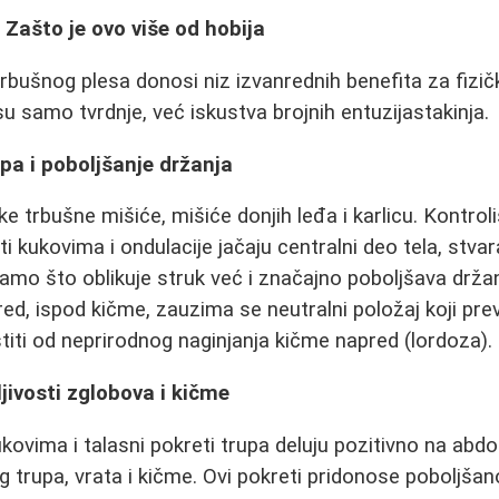
: Zašto je ovo više od hobija
bušnog plesa donosi niz izvanrednih benefita za fizič
u samo tvrdnje, već iskustva brojnih entuzijastakinja.
pa i poboljšanje držanja
 trbušne mišiće, mišiće donjih leđa i karlicu. Kontroli
i kukovima i ondulacije jačaju centralni deo tela, stvar
amo što oblikuje struk već i značajno poboljšava držan
d, ispod kičme, zauzima se neutralni položaj koji pre
štiti od neprirodnog naginjanja kičme napred (lordoza).
jivosti zglobova i kičme
ukovima i talasni pokreti trupa deluju pozitivno na abd
og trupa, vrata i kičme. Ovi pokreti pridonose poboljša