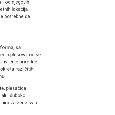
 - od njegovih
etnih lokacija,
je potrebne da
h forma, sa
enih plesova, on se
slavljenje prirodne
okreta različitih
nu.
te, plesačica
 ali i duboko
ačnim za žene svih