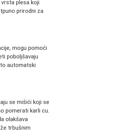
 vrsta plesa koji
otpuno prirodni za
lacije, mogu pomoći
ti poboljšavaju
što automatski
ju se mišići koji se
 pomerati karli cu.
da olakšava
aže trbušnim