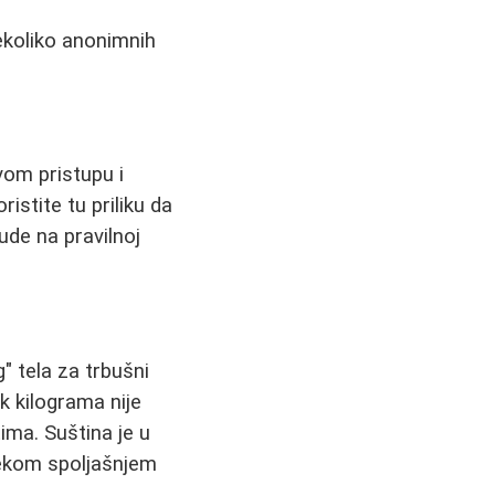
ekoliko anonimnih
vom pristupu i
istite tu priliku da
ude na pravilnoj
" tela za trbušni
ak kilograma nije
ima. Suština je u
 nekom spoljašnjem