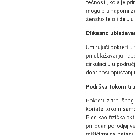
tečnosti, koja je pr
mogu biti naporni z
žensko telo i deluju
Efikasno ublažava
Umirujući pokreti u
pri ublažavanju nap
cirkulaciju u podru
doprinosi opuštanju
Podrška tokom tru
Pokreti iz trbušnog 
koriste tokom samo
Ples kao fizička ak
prirodan porodjaj v
mišićima da ostanu 