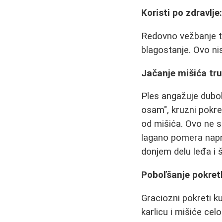
Koristi po zdravlje
Redovno vežbanje tr
blagostanje. Ovo nis
Jačanje mišića tru
Ples angažuje duboke
osam", kruzni pokret
od mišića. Ovo ne s
lagano pomera napre
donjem delu leđa i 
Poboľšanje pokretl
Graciozni pokreti k
karlicu i mišiće cel