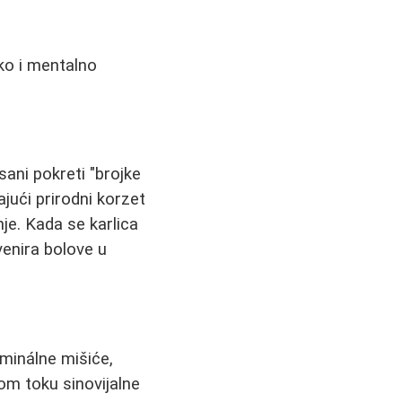
ko i mentalno
sani pokreti "brojke
ajući prirodni korzet
je. Kada se karlica
venira bolove u
ominálne mišiće,
nom toku sinovijalne