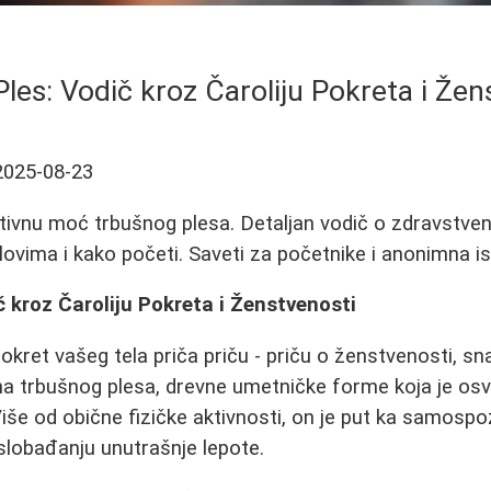
Ples: Vodič kroz Čaroliju Pokreta i Žen
2025-08-23
tivnu moć trbušnog plesa. Detaljan vodič o zdravstven
 stilovima i kako početi. Saveti za početnike i anonimna i
č kroz Čaroliju Pokreta i Ženstvenosti
okret vašeg tela priča priču - priču o ženstvenosti, sna
ina trbušnog plesa, drevne umetničke forme koja je osvo
iše od obične fizičke aktivnosti, on je put ka samospoz
slobađanju unutrašnje lepote.