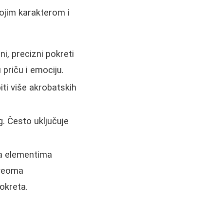
vojim karakterom i
i, precizni pokreti
 priču i emociju.
biti više akrobatskih
. Često uključuje
sa elementima
 veoma
okreta.