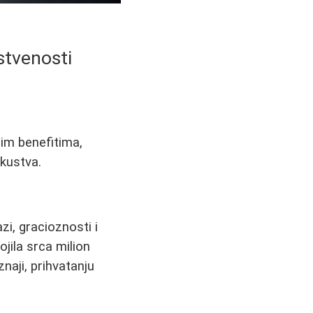
stvenosti
im benefitima,
skustva.
zi, gracioznosti i
jila srca milion
naji, prihvatanju