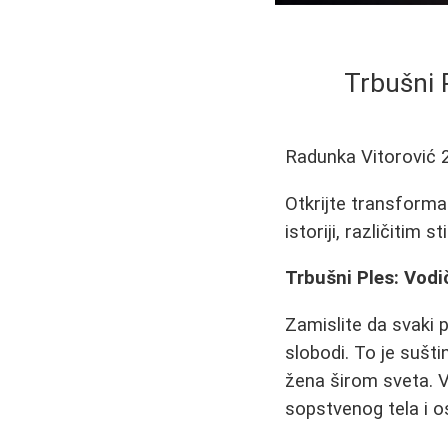
Trbušni 
Radunka Vitorović
Otkrijte transforma
istoriji, različitim
Trbušni Ples: Vodi
Zamislite da svaki p
slobodi. To je sušt
žena širom sveta. V
sopstvenog tela i o