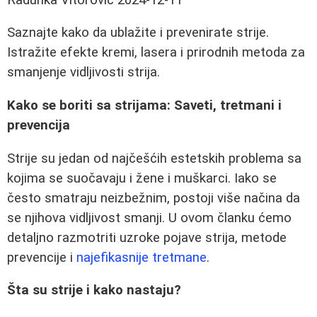
Saznajte kako da ublažite i prevenirate strije.
Istražite efekte kremi, lasera i prirodnih metoda za
smanjenje vidljivosti strija.
Kako se boriti sa strijama: Saveti, tretmani i
prevencija
Strije su jedan od najčešćih estetskih problema sa
kojima se suočavaju i žene i muškarci. Iako se
često smatraju neizbežnim, postoji više načina da
se njihova vidljivost smanji. U ovom članku ćemo
detaljno razmotriti uzroke pojave strija, metode
prevencije i
najefikasnije tretmane
.
Šta su strije i kako nastaju?