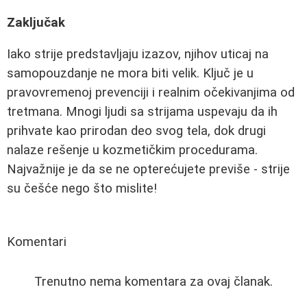
Zaključak
Iako strije predstavljaju izazov, njihov uticaj na
samopouzdanje ne mora biti velik. Ključ je u
pravovremenoj prevenciji i realnim očekivanjima od
tretmana. Mnogi ljudi sa strijama uspevaju da ih
prihvate kao prirodan deo svog tela, dok drugi
nalaze rešenje u kozmetičkim procedurama.
Najvažnije je da se ne opterećujete previše - strije
su češće nego što mislite!
Komentari
Trenutno nema komentara za ovaj članak.