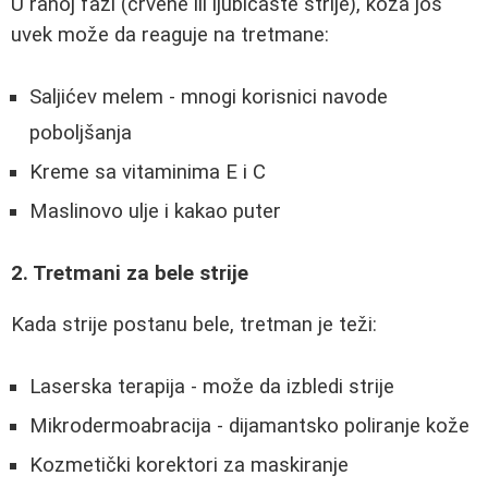
U ranoj fazi (crvene ili ljubičaste strije), koža još
uvek može da reaguje na tretmane:
Saljićev melem - mnogi korisnici navode
poboljšanja
Kreme sa vitaminima E i C
Maslinovo ulje i kakao puter
2. Tretmani za bele strije
Kada strije postanu bele, tretman je teži:
Laserska terapija - može da izbledi strije
Mikrodermoabracija - dijamantsko poliranje kože
Kozmetički korektori za maskiranje