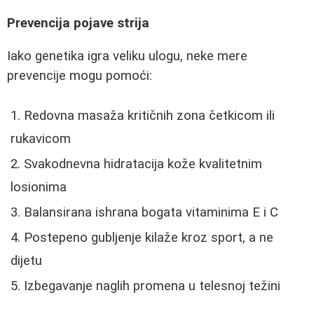
Prevencija pojave strija
Iako genetika igra veliku ulogu, neke mere
prevencije mogu pomoći:
Redovna masaža kritičnih zona četkicom ili
rukavicom
Svakodnevna hidratacija kože kvalitetnim
losionima
Balansirana ishrana bogata vitaminima E i C
Postepeno gubljenje kilaže kroz sport, a ne
dijetu
Izbegavanje naglih promena u telesnoj težini