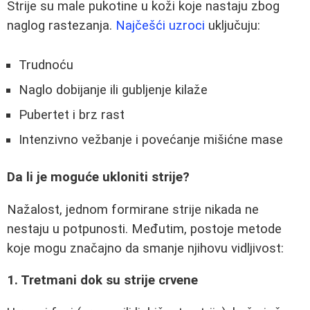
Strije su male pukotine u koži koje nastaju zbog
naglog rastezanja.
Najčešći uzroci
uključuju:
Trudnoću
Naglo dobijanje ili gubljenje kilaže
Pubertet i brz rast
Intenzivno vežbanje i povećanje mišićne mase
Da li je moguće ukloniti strije?
Nažalost, jednom formirane strije nikada ne
nestaju u potpunosti. Međutim, postoje metode
koje mogu značajno da smanje njihovu vidljivost:
1. Tretmani dok su strije crvene