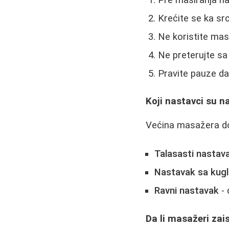
Krećite se ka sr
Ne koristite ma
Ne preterujte sa
Pravite pauze da
Koji nastavci su na
Većina masažera do
Talasasti nastav
Nastavak sa kug
Ravni nastavak
- 
Da li masažeri zai