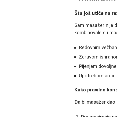
Šta još utiče na r
Sam masažer nije d
kombinovale su ma
Redovnim vežban
Zdravom ishrano
Pijenjem dovoljne
Upotrebom anticelu
Kako pravilno kori
Da bi masažer dao že
Pre masiranja nan