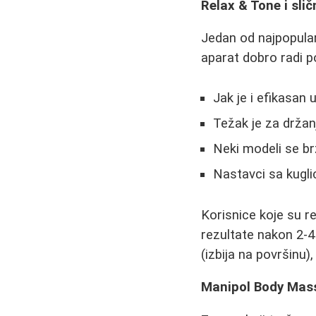
Relax & Tone i sli
Jedan od najpopular
aparat dobro radi p
Jak je i efikasan u
Težak je za drža
Neki modeli se br
Nastavci sa kugl
Korisnice koje su r
rezultate nakon 2-4 
(izbija na površinu)
Manipol Body Massa