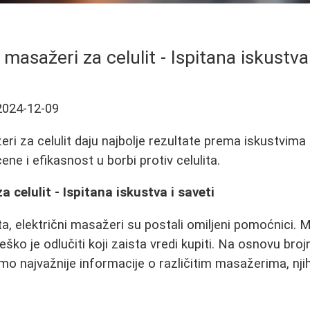
 masažeri za celulit - Ispitana iskustva
2024-12-09
ri za celulit daju najbolje rezultate prema iskustvima 
ne i efikasnost u borbi protiv celulita.
a celulit - Ispitana iskustva i saveti
ita, električni masažeri su postali omiljeni pomoćnici. 
eško je odlučiti koji zaista vredi kupiti. Na osnovu broj
 smo najvažnije informacije o različitim masažerima, nj