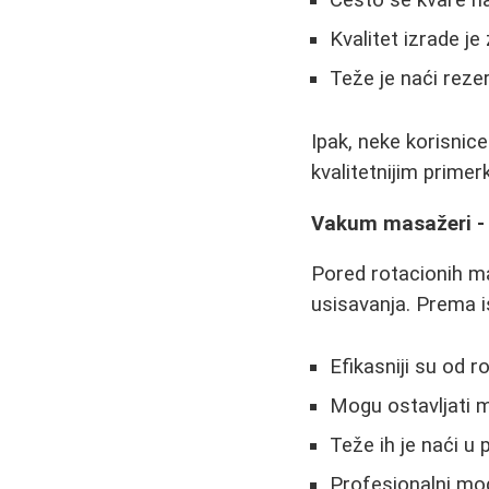
Često se kvare n
Kvalitet izrade je 
Teže je naći reze
Ipak, neke korisnic
kvalitetnijim prime
Vakum masažeri - 
Pored rotacionih ma
usisavanja. Prema i
Efikasniji su od 
Mogu ostavljati 
Teže ih je naći u 
Profesionalni mod