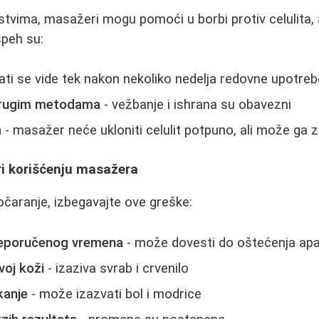
tvima, masažeri mogu pomoći u borbi protiv celulita, a
speh su:
tati se vide tek nakon nekoliko nedelja redovne upotreb
drugim metodama
- vežbanje i ishrana su obavezni
a
- masažer neće ukloniti celulit potpuno, ali može ga 
ri korišćenju masažera
zočaranje, izbegavajte ove greške:
reporučenog vremena
- može dovesti do oštećenja apara
voj koži
- izaziva svrab i crvenilo
kanje
- može izazvati bol i modrice