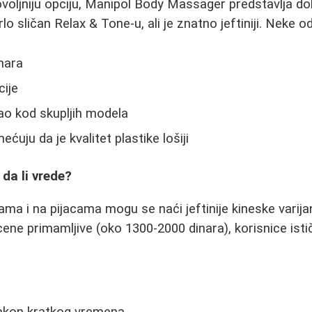
ovoljniju opciju, Manipol Body Massager predstavlja do
lo sličan Relax & Tone-u, ali je znatno jeftiniji. Neke o
nara
cije
kao kod skupljih modela
ećuju da je kvalitet plastike lošiji
 da li vrede?
ma i na pijacama mogu se naći jeftinije kineske varija
ene primamljive (oko 1300-2000 dinara), korisnice isti