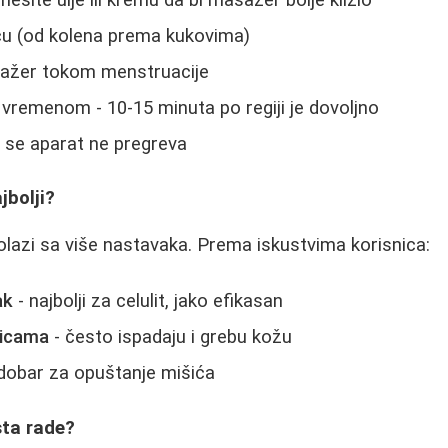
cu (od kolena prema kukovima)
sažer tokom menstruacije
 vremenom - 10-15 minuta po regiji je dovoljno
 se aparat ne pregreva
jbolji?
lazi sa više nastavaka. Prema iskustvima korisnica:
ak
- najbolji za celulit, jako efikasan
licama
- često ispadaju i grebu kožu
dobar za opuštanje mišića
sta rade?