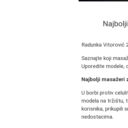
Najbolji
Radunka Vitorović
Saznajte koji masaže
Uporedite modele, ce
Najbolji masažeri z
U borbi protiv celul
modela na tržištu, t
korisnika, prikupili
nedostacima.