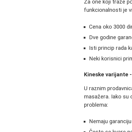
Za one koji traže p
funkcionalnosti je vr
Cena oko 3000 di
Dve godine garan
Isti princip rada 
Neki korisnici prim
Kineske varijante -
U raznim prodavnica
masažera. Iako su c
problema:
Nemaju garanciju