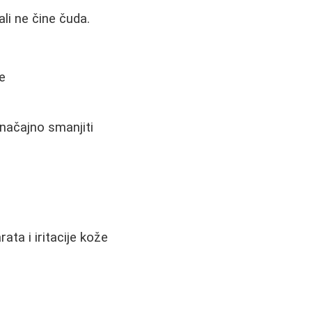
li ne čine čuda.
e
značajno smanjiti
ta i iritacije kože