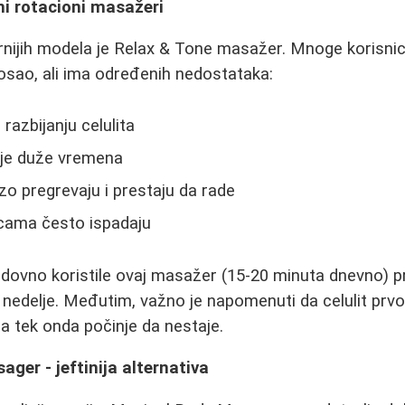
čni rotacioni masažeri
nijih modela je Relax & Tone masažer. Mnoge korisnice
osao, ali ima određenih nedostataka:
 razbijanju celulita
nje duže vremena
zo pregrevaju i prestaju da rade
icama često ispadaju
edovno koristile ovaj masažer (15-20 minuta dnevno) pr
nedelje. Međutim, važno je napomenuti da celulit prvo po
, a tek onda počinje da nestaje.
ger - jeftinija alternativa