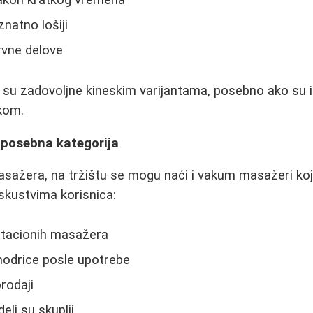
akon kratkog vremena
znatno lošiji
rvne delove
e su zadovoljne kineskim varijantama, posebno ako su 
rkom.
posebna kategorija
sažera, na tržištu se mogu naći i vakum masažeri koji
skustvima korisnica:
rotacionih masažera
modrice posle upotrebe
prodaji
eli su skuplji