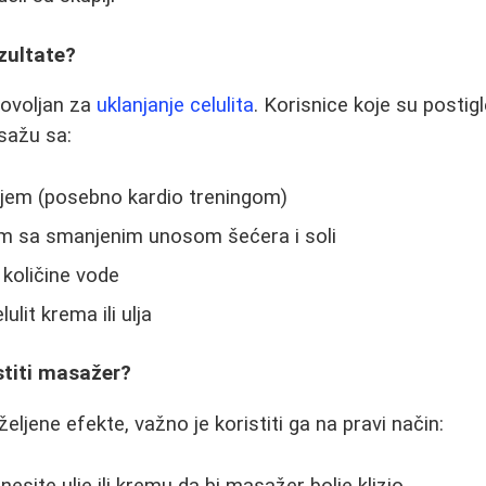
ezultate?
ovoljan za
uklanjanje celulita
. Korisnice koje su postigl
sažu sa:
jem (posebno kardio treningom)
m sa smanjenim unosom šećera i soli
 količine vode
lit krema ili ulja
stiti masažer?
ljene efekte, važno je koristiti ga na pravi način:
esite ulje ili kremu da bi masažer bolje klizio