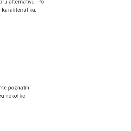
bru alternativu. Po
d karakteristika:
nte poznatih
ču nekoliko