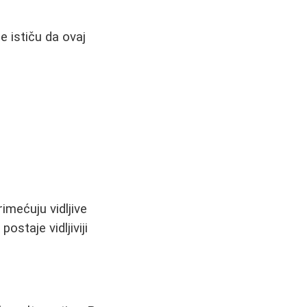
 ističu da ovaj
imećuju vidljive
staje vidljiviji