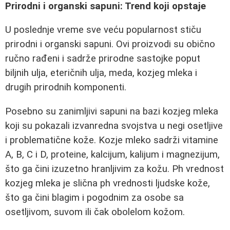
Prirodni i organski sapuni: Trend koji opstaje
U poslednje vreme sve veću popularnost stiču
prirodni i organski sapuni. Ovi proizvodi su obično
ručno rađeni i sadrže prirodne sastojke poput
biljnih ulja, eteričnih ulja, meda, kozjeg mleka i
drugih prirodnih komponenti.
Posebno su zanimljivi sapuni na bazi kozjeg mleka
koji su pokazali izvanredna svojstva u negi osetljive
i problematične kože. Kozje mleko sadrži vitamine
A, B, C i D, proteine, kalcijum, kalijum i magnezijum,
što ga čini izuzetno hranljivim za kožu. Ph vrednost
kozjeg mleka je slična ph vrednosti ljudske kože,
što ga čini blagim i pogodnim za osobe sa
osetljivom, suvom ili čak obolelom kožom.