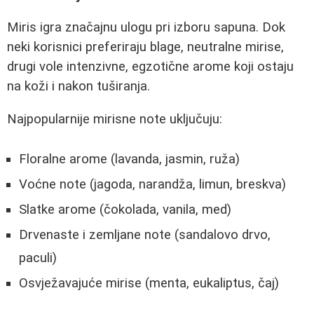
Miris igra značajnu ulogu pri izboru sapuna. Dok
neki korisnici preferiraju blage, neutralne mirise,
drugi vole intenzivne, egzotične arome koji ostaju
na koži i nakon tuširanja.
Najpopularnije mirisne note uključuju:
Floralne arome (lavanda, jasmin, ruža)
Voćne note (jagoda, narandža, limun, breskva)
Slatke arome (čokolada, vanila, med)
Drvenaste i zemljane note (sandalovo drvo,
paculi)
Osvježavajuće mirise (menta, eukaliptus, čaj)