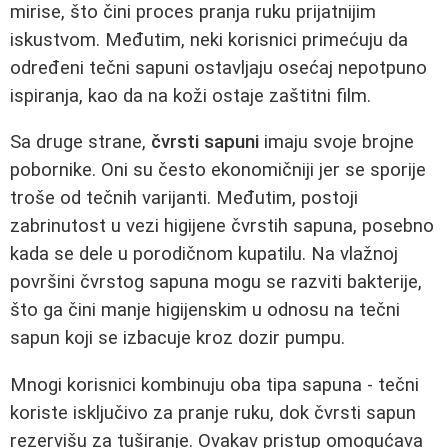
mirise, što čini proces pranja ruku prijatnijim
iskustvom. Međutim, neki korisnici primećuju da
određeni tečni sapuni ostavljaju osećaj nepotpuno
ispiranja, kao da na koži ostaje zaštitni film.
Sa druge strane,
čvrsti sapuni
imaju svoje brojne
pobornike. Oni su često ekonomičniji jer se sporije
troše od tečnih varijanti. Međutim, postoji
zabrinutost u vezi higijene čvrstih sapuna, posebno
kada se dele u porodičnom kupatilu. Na vlažnoj
površini čvrstog sapuna mogu se razviti bakterije,
što ga čini manje higijenskim u odnosu na tečni
sapun koji se izbacuje kroz dozir pumpu.
Mnogi korisnici kombinuju oba tipa sapuna - tečni
koriste isključivo za pranje ruku, dok čvrsti sapun
rezervišu za tuširanje. Ovakav pristup omogućava