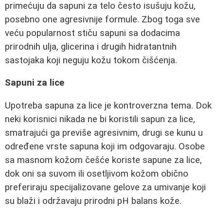
primećuju da sapuni za telo često isušuju kožu,
posebno one agresivnije formule. Zbog toga sve
veću popularnost stiču sapuni sa dodacima
prirodnih ulja, glicerina i drugih hidratantnih
sastojaka koji neguju kožu tokom čišćenja.
Sapuni za lice
Upotreba sapuna za lice je kontroverzna tema. Dok
neki korisnici nikada ne bi koristili sapun za lice,
smatrajući ga previše agresivnim, drugi se kunu u
određene vrste sapuna koji im odgovaraju. Osobe
sa masnom kožom češće koriste sapune za lice,
dok oni sa suvom ili osetljivom kožom obično
preferiraju specijalizovane gelove za umivanje koji
su blaži i održavaju prirodni pH balans kože.