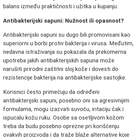
balans između praktičnosti i užitka u kupanju.
Antibakterijski sapuni: Nužnost ili opasnost?
Antibakterijski sapuni su dugo bili promovisani kao
superiorni u borbi protiv bakterija i virusa. Međutim,
nedavna istraživanja su pokazala da prekomerna
upotreba jakih antibakterijskih sapuna može
narušiti prirodni zaštitni sloj kože i dovesti do
rezistencije bakterija na antibakterijske sastojke.
Korisnici često primećuju da određeni
antibakterijski sapuni, posebno oni sa agresivnijim
formulama, mogu izazvati suvoću, iritaciju čak i
ispucalu kožu ruku. Osobe sa osetljivom kožom
treba da budu posebno oprezne pri korišćenju
ovakvih proizvoda i da traže blaže alternative koje