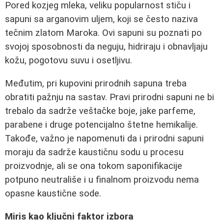
Pored kozjeg mleka, veliku popularnost stiču i
sapuni sa arganovim uljem, koji se često naziva
tečnim zlatom Maroka. Ovi sapuni su poznati po
svojoj sposobnosti da neguju, hidriraju i obnavljaju
kožu, pogotovu suvu i osetljivu.
Međutim, pri kupovini prirodnih sapuna treba
obratiti pažnju na sastav. Pravi prirodni sapuni ne bi
trebalo da sadrže veštačke boje, jake parfeme,
parabene i druge potencijalno štetne hemikalije.
Takođe, važno je napomenuti da i prirodni sapuni
moraju da sadrže kaustičnu sodu u procesu
proizvodnje, ali se ona tokom saponifikacije
potpuno neutrališe i u finalnom proizvodu nema
opasne kaustične sode.
Miris kao ključni faktor izbora