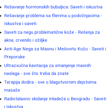
Rešavanje hormonskih bubuljica: Saveti i iskustva
Rešavanje problema sa filerima u podočnjacima -
Iskustva i saveti
Saveti za negu problematične kože - Rešenja za
akne, crvenilo i ožiljke
Anti-Age Nega za Masnu i Mešovitu Kožu - Saveti i
Preporuke
Ultrazvučna kavitacija za smanjenje masnih
naslaga - sve što treba da znate
Terapija dodira - sve o blagotvornim dejstvima
masaže
Radiotalasno skidanje mladeža u Beogradu - Saveti
i Iskustva