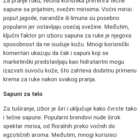
Za pranje ruku, većina korisnika preferira tečne
sapune sa prijatnim, svežim mirisima. Voćni mirisi
poput jagode, narandže ili limuna su posebno
popularni jer ostavljaju osećaj svežine. Međutim,
ključni faktor pri izboru sapuna za ruke je njegova
sposobnost da ne isušuje kožu. Mnogi korisnički
komentari ukazuju da čak i sapuni koji se
marketinški predstavljaju kao hidratantni mogu
izazvati suvoću kože, što zahteva dodatnu primenu
krema za ruke nakon svakog pranja.
Sapuni za telo
Za tuširanje, izbor je širi i uključuje kako čvrste tako
i tečne sapune. Popularni brendovi nude širok
spektar mirisa, od floralnih preko voćnih do
egzotičnih aroma. Međutim, mnogi korisnici