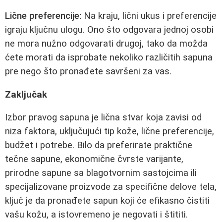
Lične preferencije:
Na kraju, lični ukus i preferencije
igraju ključnu ulogu. Ono što odgovara jednoj osobi
ne mora nužno odgovarati drugoj, tako da možda
ćete morati da isprobate nekoliko različitih sapuna
pre nego što pronađete savršeni za vas.
Zaključak
Izbor pravog sapuna je lična stvar koja zavisi od
niza faktora, uključujući tip kože, lične preferencije,
budžet i potrebe. Bilo da preferirate praktične
tečne sapune, ekonomične čvrste varijante,
prirodne sapune sa blagotvornim sastojcima ili
specijalizovane proizvode za specifične delove tela,
ključ je da pronađete sapun koji će efikasno čistiti
vašu kožu, a istovremeno je negovati i štititi.