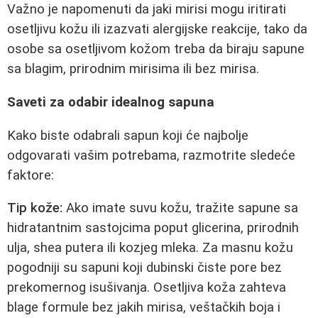
Važno je napomenuti da jaki mirisi mogu iritirati
osetljivu kožu ili izazvati alergijske reakcije, tako da
osobe sa osetljivom kožom treba da biraju sapune
sa blagim, prirodnim mirisima ili bez mirisa.
Saveti za odabir idealnog sapuna
Kako biste odabrali sapun koji će najbolje
odgovarati vašim potrebama, razmotrite sledeće
faktore:
Tip kože:
Ako imate suvu kožu, tražite sapune sa
hidratantnim sastojcima poput glicerina, prirodnih
ulja, shea putera ili kozjeg mleka. Za masnu kožu
pogodniji su sapuni koji dubinski čiste pore bez
prekomernog isušivanja. Osetljiva koža zahteva
blage formule bez jakih mirisa, veštačkih boja i