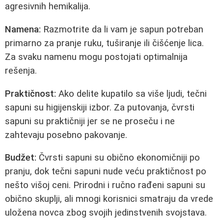
agresivnih hemikalija.
Namena:
Razmotrite da li vam je sapun potreban
primarno za pranje ruku, tuširanje ili čišćenje lica.
Za svaku namenu mogu postojati optimalnija
rešenja.
Praktičnost:
Ako delite kupatilo sa više ljudi, tečni
sapuni su higijenskiji izbor. Za putovanja, čvrsti
sapuni su praktičniji jer se ne proseču i ne
zahtevaju posebno pakovanje.
Budžet:
Čvrsti sapuni su obično ekonomičniji po
pranju, dok tečni sapuni nude veću praktičnost po
nešto višoj ceni. Prirodni i ručno rađeni sapuni su
obično skuplji, ali mnogi korisnici smatraju da vrede
uložena novca zbog svojih jedinstvenih svojstava.