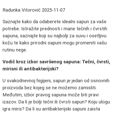
Radunka Vitorović
2025-11-07
Saznajte kako da odaberete idealni sapun za vaše
potrebe. Istražite prednosti i mane tečnih i čvrstih
sapuna, saznajte koji su najbolji za suvu i osetljivu
kožu te kako prirodni sapuni mogu promeniti vašu
rutinu nege.
Vodič kroz izbor savršenog sapuna: Tečni, čvrsti,
mirisni ili antibakterijski?
U svakodnevnoj higijeni, sapun je jedan od osnovnih
proizvoda bez kojeg se ne možemo zamisliti.
Međutim, izbor pravog sapuna može biti pravi
izazov. Da li je bolji tečni ili čvrsti sapun? Koju ulogu
igra miris? Da li su antibakterijski sapuni zaista