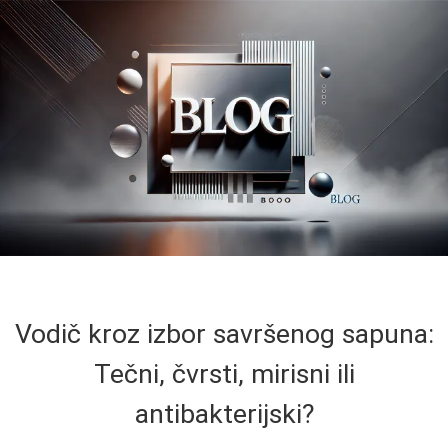
Vodič kroz izbor savršenog sapuna:
Tečni, čvrsti, mirisni ili
antibakterijski?