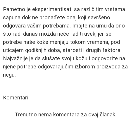
Pametno je eksperimentisati sa različitim vrstama
sapuna dok ne pronađete onaj koji savršeno
odgovara vašim potrebama. Imajte na umu da ono
što radi danas možda neće raditi uvek, jer se
potrebe naše kože menjaju tokom vremena, pod
uticajem godišnjih doba, starosti i drugih faktora.
Najvažnije je da slušate svoju kožu i odgovorite na
njene potrebe odgovarajućim izborom proizvoda za
negu.
Komentari
Trenutno nema komentara za ovaj članak.