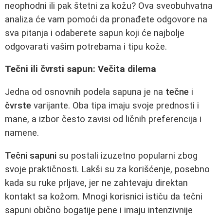
neophodni ili pak štetni za kožu? Ova sveobuhvatna
analiza će vam pomoći da pronađete odgovore na
sva pitanja i odaberete sapun koji će najbolje
odgovarati vašim potrebama i tipu kože.
Tečni ili čvrsti sapun: Večita dilema
Jedna od osnovnih podela sapuna je na
tečne
i
čvrste
varijante. Oba tipa imaju svoje prednosti i
mane, a izbor često zavisi od ličnih preferencija i
namene.
Tečni sapuni
su postali izuzetno popularni zbog
svoje praktičnosti. Lakši su za korišćenje, posebno
kada su ruke prljave, jer ne zahtevaju direktan
kontakt sa kožom. Mnogi korisnici ističu da tečni
sapuni obično bogatije pene i imaju intenzivnije