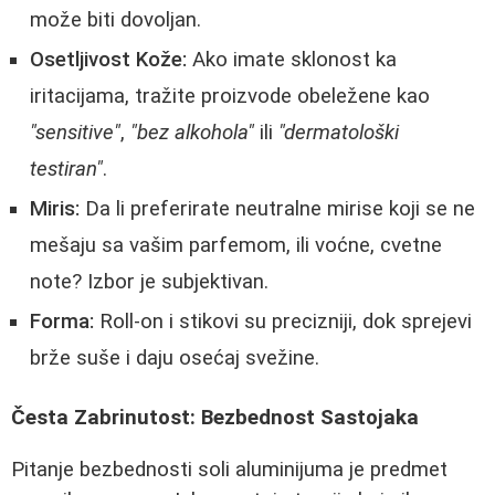
može biti dovoljan.
Osetljivost Kože:
Ako imate sklonost ka
iritacijama, tražite proizvode obeležene kao
"sensitive"
,
"bez alkohola"
ili
"dermatološki
testiran"
.
Miris:
Da li preferirate neutralne mirise koji se ne
mešaju sa vašim parfemom, ili voćne, cvetne
note? Izbor je subjektivan.
Forma:
Roll-on i stikovi su precizniji, dok sprejevi
brže suše i daju osećaj svežine.
Česta Zabrinutost: Bezbednost Sastojaka
Pitanje bezbednosti soli aluminijuma je predmet