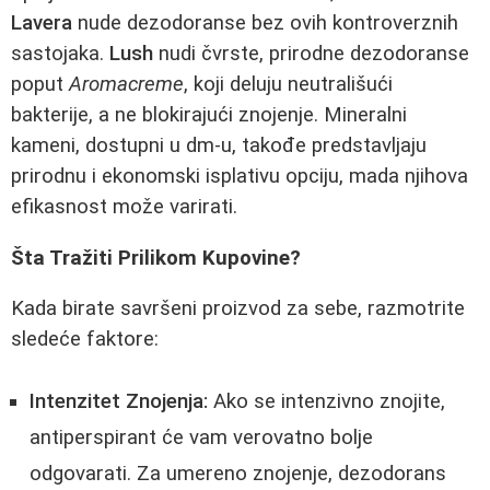
Lavera
nude dezodoranse bez ovih kontroverznih
sastojaka.
Lush
nudi čvrste, prirodne dezodoranse
poput
Aromacreme
, koji deluju neutrališući
bakterije, a ne blokirajući znojenje. Mineralni
kameni, dostupni u dm-u, takođe predstavljaju
prirodnu i ekonomski isplativu opciju, mada njihova
efikasnost može varirati.
Šta Tražiti Prilikom Kupovine?
Kada birate savršeni proizvod za sebe, razmotrite
sledeće faktore:
Intenzitet Znojenja:
Ako se intenzivno znojite,
antiperspirant će vam verovatno bolje
odgovarati. Za umereno znojenje, dezodorans