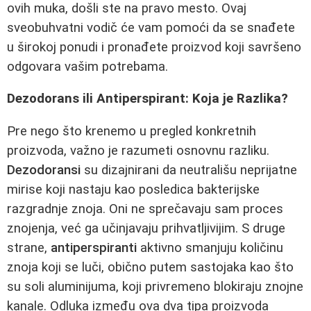
ovih muka, došli ste na pravo mesto. Ovaj
sveobuhvatni vodič će vam pomoći da se snađete
u širokoj ponudi i pronađete proizvod koji savršeno
odgovara vašim potrebama.
Dezodorans ili Antiperspirant: Koja je Razlika?
Pre nego što krenemo u pregled konkretnih
proizvoda, važno je razumeti osnovnu razliku.
Dezodoransi
su dizajnirani da neutrališu neprijatne
mirise koji nastaju kao posledica bakterijske
razgradnje znoja. Oni ne sprečavaju sam proces
znojenja, već ga učinjavaju prihvatljivijim. S druge
strane,
antiperspiranti
aktivno smanjuju količinu
znoja koji se luči, obično putem sastojaka kao što
su soli aluminijuma, koji privremeno blokiraju znojne
kanale. Odluka između ova dva tipa proizvoda