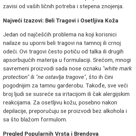
zavisi od vaših ličnih potreba i stepena znojenja.
Najveći Izazovi: Beli Tragovi i Osetljiva Koža
Jedan od najčešćih problema na koji korisnici
nailaze su uporni beli tragovi na tamnoj ili crnoj
odeći. Ovi tragovi često potiču od talka ili drugih
apsorbujućih materija u formulaciji. Srećom, mnogi
savremeni proizvodi sada nose oznaku
"white mark
protection"
ili
"ne ostavlja tragove"
, što ih čini
pogodnijim za tamnu garderobu. Takođe, sve veći
broj ljudi se susreće sa iritacijom ili čak alergijskim
reakcijama. Za osetljivu kožu, posebno nakon
depilacije, preporučuju se proizvodi bez alkohola i
sa što blažom formulom.
Pregled Popularnih Vrsta i Brendova