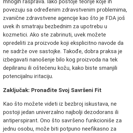
mnogih rasprava. Iako postoje teorije koje ih
povezuju sa određenim zdravstvenim problemima,
zvanične zdravstvene agencije kao što je FDA još
uvek ih smatraju bezbednim za upotrebu u
kozmetici. Ako ste zabrinuti, uvek možete
opredeliti za proizvode koji eksplicitno navode da
ne sadrže ove sastojke. Takođe, dobra praksa je
izbegavati nanošenje bilo kog proizvoda na tek
depiliranu ili oštećenu kožu, kako biste smanjili
potencijalnu iritaciju.
Zaključak: Pronađite Svoj Savršeni Fit
Kao što možete videti iz bezbroj iskustava, ne
postoji jedan univerzalno najbolji dezodorans ili
antiperspirant. Ono što savršeno funkcioniše za
jednu osobu, može biti potpuno neefikasno za