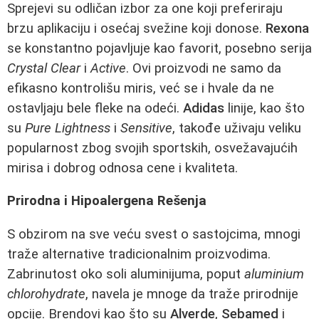
Sprejevi su odličan izbor za one koji preferiraju
brzu aplikaciju i osećaj svežine koji donose.
Rexona
se konstantno pojavljuje kao favorit, posebno serija
Crystal Clear
i
Active
. Ovi proizvodi ne samo da
efikasno kontrolišu miris, već se i hvale da ne
ostavljaju bele fleke na odeći.
Adidas
linije, kao što
su
Pure Lightness
i
Sensitive
, takođe uživaju veliku
popularnost zbog svojih sportskih, osvežavajućih
mirisa i dobrog odnosa cene i kvaliteta.
Prirodna i Hipoalergena Rešenja
S obzirom na sve veću svest o sastojcima, mnogi
traže alternative tradicionalnim proizvodima.
Zabrinutost oko soli aluminijuma, poput
aluminium
chlorohydrate
, navela je mnoge da traže prirodnije
opcije. Brendovi kao što su
Alverde
,
Sebamed
i