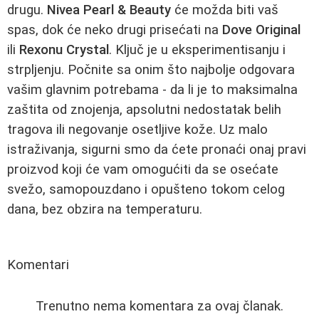
drugu.
Nivea Pearl & Beauty
će možda biti vaš
spas, dok će neko drugi prisećati na
Dove Original
ili
Rexonu Crystal
. Ključ je u eksperimentisanju i
strpljenju. Počnite sa onim što najbolje odgovara
vašim glavnim potrebama - da li je to maksimalna
zaštita od znojenja, apsolutni nedostatak belih
tragova ili negovanje osetljive kože. Uz malo
istraživanja, sigurni smo da ćete pronaći onaj pravi
proizvod koji će vam omogućiti da se osećate
svežo, samopouzdano i opušteno tokom celog
dana, bez obzira na temperaturu.
Komentari
Trenutno nema komentara za ovaj članak.