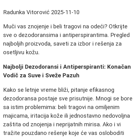
Radunka Vitorović
2025-11-10
Muči vas znojenje i beli tragovi na odeći? Otkrijte
sve o dezodoransima i antiperspirantima. Pregled
najboljih proizvoda, saveti za izbor i rešenja za
osetljivu kožu.
Najbolji Dezodoransi i Antiperspiranti: Konačan
Vodič za Suve i Sveže Pazuh
Kako se letnje vreme bliži, pitanje efikasnog
dezodoransa postaje sve prisutnije. Mnogi se bore
sa istim problemima: beli tragovi na omiljenim
majicama, iritacija kože ili jednostavno nedovoljna
zaštita od znojenja i neprijatnih mirisa. Ako i vi
tražite pouzdano rešenje koje će vas osloboditi