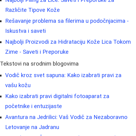
Najbolji Piling za Lice: Saveti i Preporuke za
Različite Tipove Kože
Rešavanje problema sa filerima u podočnjacima -
Iskustva i saveti
Najbolji Proizvodi za Hidrataciju Kože Lica Tokom
Zime - Saveti i Preporuke
Tekstovi na srodnim blogovima
Vodič kroz svet sapuna: Kako izabrati pravi za
vašu kožu
Kako izabrati pravi digitalni fotoaparat za
početnike i entuzijaste
Avantura na Jedrilici: Vaš Vodič za Nezaboravno
Letovanje na Jadranu