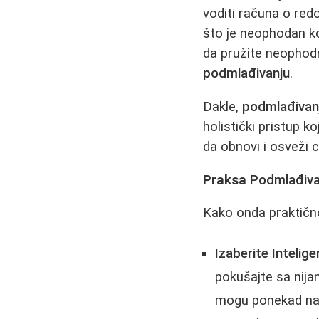
voditi računa o red
što je neophodan ko
da pružite neophodn
podmlađivanju
.
Dakle,
podmlađivan
holistički pristup k
da obnovi i osveži 
Praksa
Podmlađiva
Kako onda praktično
Izaberite Intelige
pokušajte sa nijan
mogu ponekad nagl