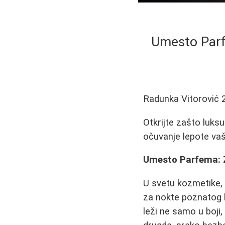
Umesto Parf
Radunka Vitorović
Otkrijte zašto luksuz
očuvanje lepote vaš
Umesto Parfema: Z
U svetu kozmetike, 
za nokte poznatog b
leži ne samo u boji