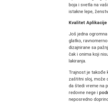
boja i svetla na va
istakne lepe, ženstv
Kvalitet Aplikacij
Još jedna ogromna 
glatko, ravnomerno 
dizajnirane sa pažnj
čak i onima koji nis
lakiranja.
Trajnost je takođe k
zaštitni sloj, može 
da štedi vreme na p
redovne nege i
pod
neposredno doprino