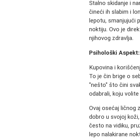
Stalno skidanje i na
čineći ih slabim i lo
lepotu, smanjujući 
noktiju. Ovo je dir
njihovog zdravlja.
Psihološki Aspekt:
Kupovina i korišće
To je čin brige o se
"nešto" što čini s
odabrali, koju voli
Ovaj osećaj ličnog 
dobro u svojoj koži,
često na vidiku, pru
lepo nalakirane nok