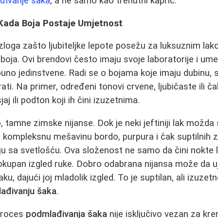
đivanje šaka
, a ne samo kao trenutni kapric.
 Kada Boja Postaje Umjetnost
zloga zašto ljubiteljke lepote posežu za luksuznim lak
oja. Ovi brendovi često imaju svoje laboratorije i umet
uno jedinstvene. Radi se o bojama koje imaju dubinu, sl
rati. Na primer, određeni tonovi crvene, ljubičaste ili č
aj ili podton koji ih čini izuzetnima.
 tamne zimske nijanse. Dok je neki jeftiniji lak mož
 kompleksnu mešavinu bordo, purpura i čak suptilnih zla
aju sa svetlošću. Ova složenost ne samo da čini nokte 
okupan izgled ruke. Dobro odabrana nijansa može da uj
ku, dajući joj mladolik izgled. To je suptilan, ali izuze
ađivanju šaka
.
proces
podmlađivanja šaka
nije isključivo vezan za kre