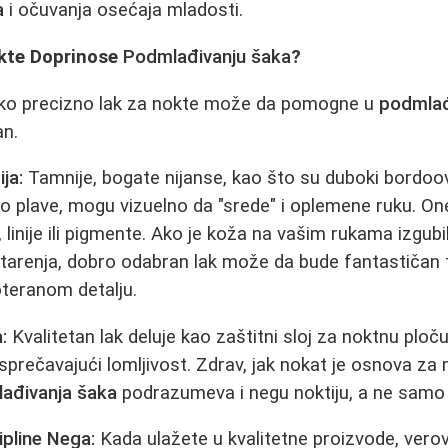
a
i očuvanja osećaja mladosti.
kte Doprinose
Podmlađivanju šaka
?
ko precizno lak za nokte može da pomogne u
podmlađ
an.
ja:
Tamnije, bogate nijanse, kao što su duboki bordoovi
 plave, mogu vizuelno da "srede" i oplemene ruku. On
 linije ili pigmente. Ako je koža na vašim rukama izgubil
arenja, dobro odabran lak može da bude fantastičan tr
oteranom detalju.
:
Kvalitetan lak deluje kao zaštitni sloj za noktnu ploču,
i sprečavajući lomljivost. Zdrav, jak nokat je osnova za 
ađivanja šaka
podrazumeva i negu noktiju, a ne samo
ipline Nega:
Kada ulažete u kvalitetne proizvode, verova