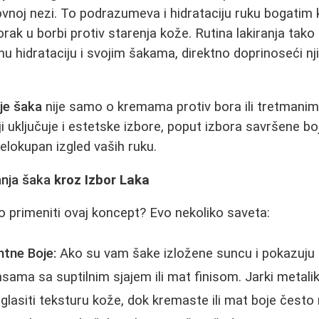
ovnoj nezi. To podrazumeva i hidrataciju ruku bogatim 
rak u borbi protiv starenja kože. Rutina lakiranja tako
u hidrataciju i svojim šakama, direktno doprinoseći n
je šaka
nije samo o kremama protiv bora ili tretmanima
oji uključuje i estetske izbore, poput izbora savršene b
celokupan izgled vaših ruku.
nja šaka
kroz Izbor Laka
 primeniti ovaj koncept? Evo nekoliko saveta:
ntne Boje:
Ako su vam šake izložene suncu i pokazuju 
sama sa suptilnim sjajem ili mat finisom. Jarki metalik i
asiti teksturu kože, dok kremaste ili mat boje često m