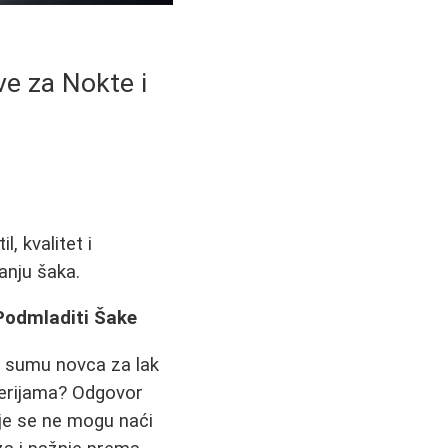
e za Nokte i
l, kvalitet i
anju šaka.
Podmladiti Šake
nu sumu novca za lak
merijama? Odgovor
oje se ne mogu naći