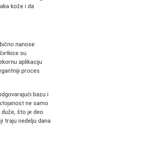
aka kože i da
obično nanose
 četkice su
ekornu aplikaciju
egantniji proces
odgovarajući bazu i
postojanost ne samo
 duže, što je deo
ji traju nedelju dana