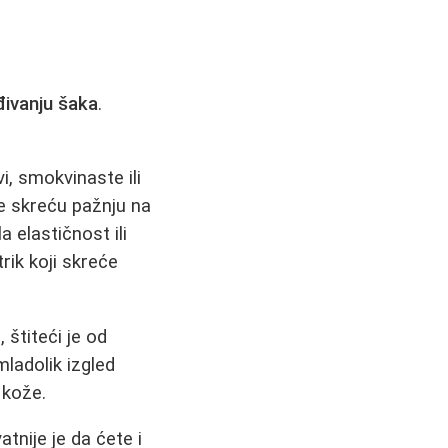
ivanju šaka
.
, smokvinaste ili
e skreću pažnju na
a elastičnost ili
ik koji skreće
 štiteći je od
mladolik izgled
 kože.
tnije je da ćete i