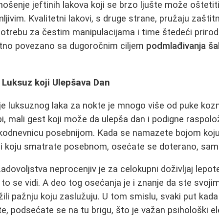
nošenje jeftinih lakova koji se brzo ljušte može oštetit
mljivim. Kvalitetni lakovi, s druge strane, pružaju zaštitn
potrebu za čestim manipulacijama i time štedeći priro
ektno povezano sa dugoročnim ciljem
podmlađivanja ša
 Luksuz koji Ulepšava Dan
nje luksuznog laka za nokte je mnogo više od puke koz
bi, mali gest koji može da ulepša dan i podigne raspolo
vakodnevnicu posebnijom. Kada se namazete bojom koju 
te i koju smatrate posebnom, osećate se doterano, sa
zadovoljstva neprocenjiv je za celokupni doživljaj lepo
 to se vidi. A deo tog osećanja je i znanje da ste svoj
žili pažnju koju zaslužuju. U tom smislu, svaki put kad
te, podsećate se na tu brigu, što je važan psihološki 