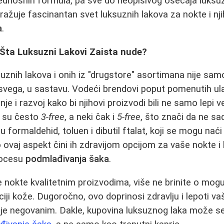
ednosnih formula, pa sve do neopisivog osećaja luksu
tražuje fascinantan svet luksuznih lakova za nokte i nji
a
.
Šta Luksuzni Lakovi Zaista nude?
znih lakova i onih iz "drugstore" asortimana nije samo 
e svega, u sastavu. Vodeći brendovi poput pomenutih 
nje i razvoj kako bi njihovi proizvodi bili ne samo lepi 
i su često
3-free
, a neki čak i
5-free
, što znači da ne sa
u formaldehid, toluen i dibutil ftalat, koji se mogu naći 
 ovaj aspekt čini ih zdravijom opcijom za vaše nokte i 
procesu
podmlađivanja šaka
.
 nokte kvalitetnim proizvodima, više ne brinite o mo
aciji kože. Dugoročno, ovo doprinosi zdravlju i lepoti vaš
lje negovanim. Dakle, kupovina luksuznog laka može s