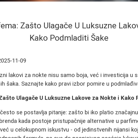
ema: Zašto Ulagače U Luksuzne Lakov
Kako Podmladiti Šake
2025-11-09
ni lakovi za nokte nisu samo boja, već i investicija u sti
ih šaka. Saznajte kako pravi izbor pomire u podmlađiv
ašto Ulagače U Luksuzne Lakove za Nokte i Kako 
često se postavlja pitanje: zašto bi iko platio značaj
renda kada postoje pristupačnije alternative u parfi
, već u celokupnom iskustvu - od jedinstvenih nijansi k