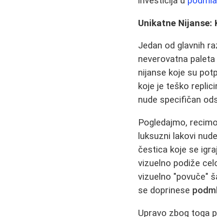
investicija u
podmla
Unikatne Nijanse:
Jedan od glavnih ra
neverovatna paleta b
nijanse koje su potp
koje je teško replici
nude specifičan odsj
Pogledajmo, recimo,
luksuzni lakovi nude
čestica koje se igr
vizuelno podiže cel
vizuelno "povuče" ša
se doprinese
podml
Upravo zbog toga 