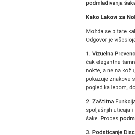
podmlađivanja šak
Kako Lakovi za No
Možda se pitate ka
Odgovor je višesloj
1. Vizuelna Prevenci
čak elegantne tamno
nokte, a ne na kožu,
pokazuje znakove st
pogled ka lepom, d
2. Zaštitna Funkcija
spoljašnjih uticaja 
šake. Proces
podml
3. Podsticanje Disc