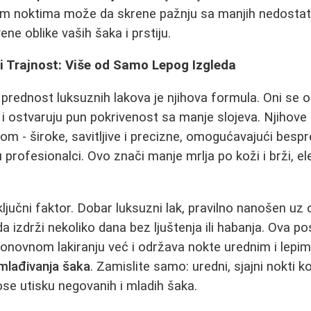
šim noktima može da skrene pažnju sa manjih nedostat
ene oblike vaših šaka i prstiju.
e i Trajnost: Više od Samo Lepog Izgleda
prednost luksuznih lakova je njihova formula. Oni se 
i ostvaruju pun pokrivenost sa manje slojeva. Njihove
om - široke, savitljive i precizne, omogućavajući bespr
u profesionalci. Ovo znači manje mrlja po koži i brži, el
ljučni faktor. Dobar luksuzni lak, pravilno nanošen uz 
da izdrži nekoliko dana bez ljuštenja ili habanja. Ova 
onovnom lakiranju već i održava nokte urednim i lepim
mlađivanja šaka
. Zamislite samo: uredni, sjajni nokti ko
se utisku negovanih i mladih šaka.