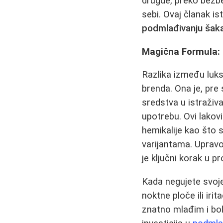
drugde, preko bezb
sebi. Ovaj članak is
podmlađivanju šak
Magična Formula: 
Razlika između luksu
brenda. Ona je, pr
sredstva u istraživa
upotrebu. Ovi lakov
hemikalije kao što s
varijantama. Upravo
je ključni korak u 
Kada negujete svoje
noktne ploče ili irit
znatno mlađim i bo