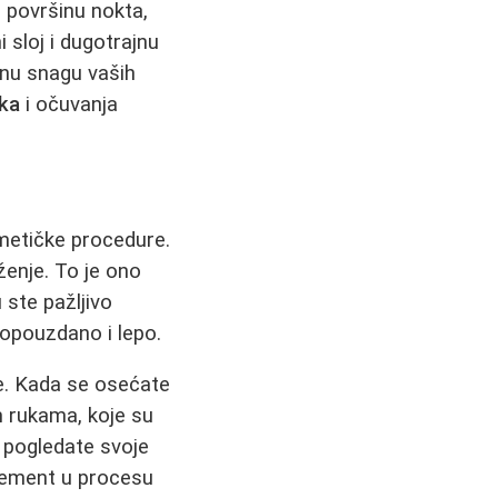
i površinu nokta,
i sloj i dugotrajnu
dnu snagu vaših
ka
i očuvanja
metičke procedure.
ženje. To je ono
ste pažljivo
mopouzdano i lepo.
te. Kada se osećate
im rukama, koje su
a pogledate svoje
element u procesu