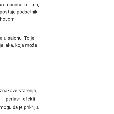
kremanima i uljima,
 postaje podsetnik
jihovom
 u salonu. To je
oje laka, koja može
znakove starenja,
li perlasti efekti
ogu da je prikriju.