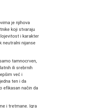
ovima je njihova
nike koji stvaraju
ojevitost i karakter
ak neutralni nijanse
da samo tamnocrven,
tnih ili srebrnih
lepšim već i
edna ten i da
tno efikasan način da
me i tretmane. Igra